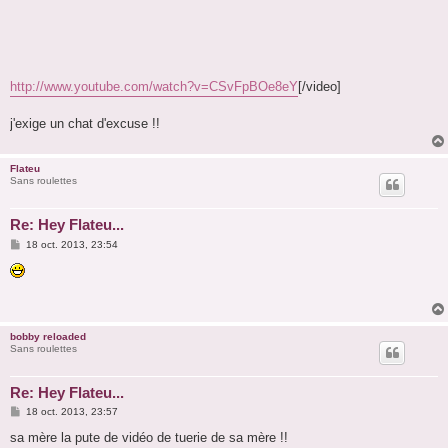
http://www.youtube.com/watch?v=CSvFpBOe8eY
[/video]
j'exige un chat d'excuse !!
Flateu
Sans roulettes
Re: Hey Flateu...
M
18 oct. 2013, 23:54
e
s
s
a
g
e
bobby reloaded
Sans roulettes
Re: Hey Flateu...
M
18 oct. 2013, 23:57
e
s
sa mère la pute de vidéo de tuerie de sa mère !!
s