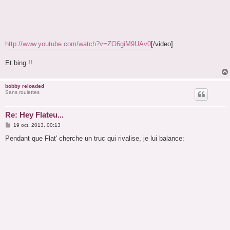
http://www.youtube.com/watch?v=ZO6giM9UAv0
[/video]
Et bing !!
bobby reloaded
Sans roulettes
Re: Hey Flateu...
M
19 oct. 2013, 00:13
e
s
Pendant que Flat' cherche un truc qui rivalise, je lui balance:
s
a
g
e