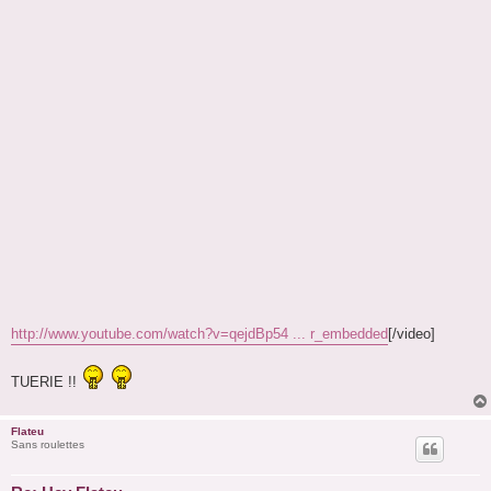
http://www.youtube.com/watch?v=qejdBp54 ... r_embedded
[/video]
TUERIE !!
Flateu
Sans roulettes