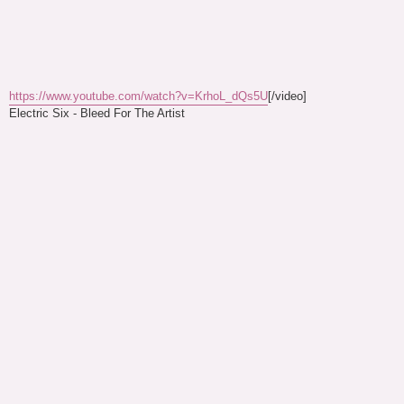
https://www.youtube.com/watch?v=KrhoL_dQs5U
[/video]
Electric Six - Bleed For The Artist