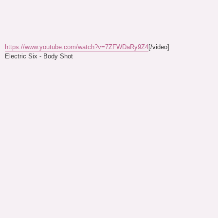
https://www.youtube.com/watch?v=7ZFWDaRy9Z4
[/video]
Electric Six - Body Shot