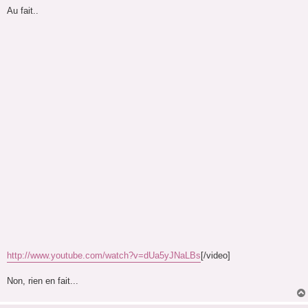
a
g
Au fait..
e
http://www.youtube.com/watch?v=dUa5yJNaLBs
[/video]
Non, rien en fait...