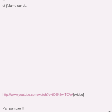
e
s
et j'blame sur du:
s
a
g
e
http://www.youtube.com/watch?v=iQ6K5wITCAA
[/video]
Pan pan pan !!