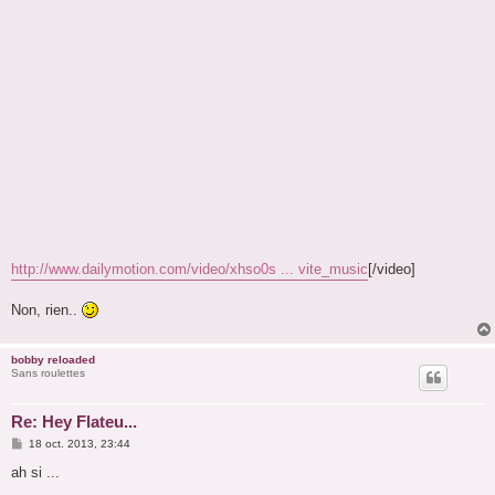
http://www.dailymotion.com/video/xhso0s ... vite_music
[/video]
Non, rien..
bobby reloaded
Sans roulettes
Re: Hey Flateu...
M
18 oct. 2013, 23:44
e
s
ah si ...
s