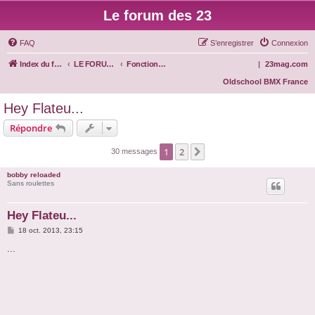
Le forum des 23
FAQ
S’enregistrer
Connexion
Index du forum
LE FORUM DES 23
Fonctionnement du site
|
23mag.com
Oldschool BMX France
Hey Flateu...
Répondre
1
2
Suivante
30 messages
bobby reloaded
Sans roulettes
Hey Flateu...
M
18 oct. 2013, 23:15
e
s
...
s
a
g
e