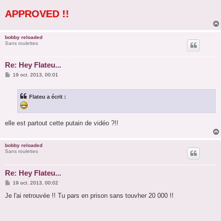
a
APPROVED !!
g
e
bobby reloaded
Sans roulettes
Re: Hey Flateu...
M
19 oct. 2013, 00:01
e
s
s
Flateu a écrit :
a
g
e
elle est partout cette putain de vidéo ?!!
bobby reloaded
Sans roulettes
Re: Hey Flateu...
M
19 oct. 2013, 00:02
e
s
Je l'ai retrouvée !! Tu pars en prison sans touvher 20 000 !!
s
a
g
e