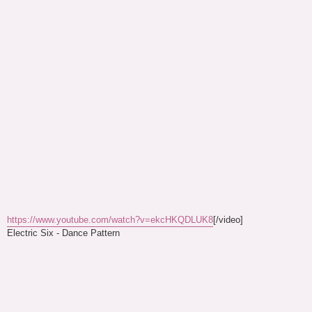
https://www.youtube.com/watch?v=ekcHKQDLUK8
[/video]
Electric Six - Dance Pattern