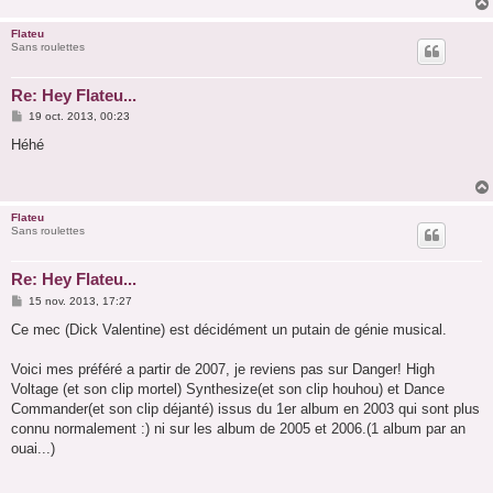
Flateu
Sans roulettes
Re: Hey Flateu...
M
19 oct. 2013, 00:23
e
s
Héhé
s
a
g
e
Flateu
Sans roulettes
Re: Hey Flateu...
M
15 nov. 2013, 17:27
e
s
Ce mec (Dick Valentine) est décidément un putain de génie musical.
s
a
g
Voici mes préféré a partir de 2007, je reviens pas sur Danger! High
e
Voltage (et son clip mortel) Synthesize(et son clip houhou) et Dance
Commander(et son clip déjanté) issus du 1er album en 2003 qui sont plus
connu normalement :) ni sur les album de 2005 et 2006.(1 album par an
ouai...)