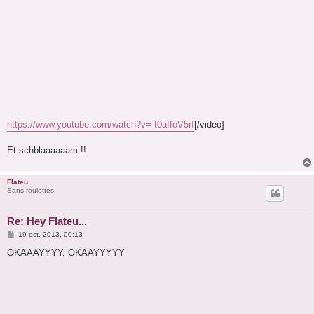
https://www.youtube.com/watch?v=-t0affoV5rI
[/video]
Et schblaaaaaam !!
Flateu
Sans roulettes
Re: Hey Flateu...
M
19 oct. 2013, 00:13
e
s
OKAAAYYYY, OKAAYYYYY
s
a
g
e