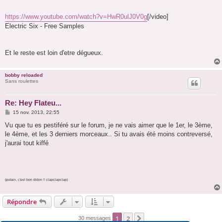
https://www.youtube.com/watch?v=HwR0ulJ0V0g
[/video]
Electric Six - Free Samples
Et le reste est loin d'etre dégueux.
bobby reloaded
Sans roulettes
Re: Hey Flateu...
M
15 nov. 2013, 22:55
e
s
Vu que tu es pestiféré sur le forum, je ne vais aimer que le 1er, le 3ème,
s
le 4ème, et les 3 derniers morceaux.. Si tu avais été moins contreversé,
a
g
j'aurai tout kiffé
e
(putain, c'est bon didon !! clapclapclap)
Répondre
1
2
Suivante
30 messages