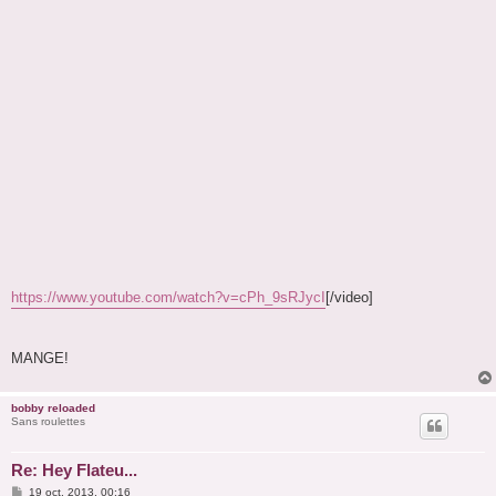
https://www.youtube.com/watch?v=cPh_9sRJycI
[/video]
MANGE!
bobby reloaded
Sans roulettes
Re: Hey Flateu...
M
19 oct. 2013, 00:16