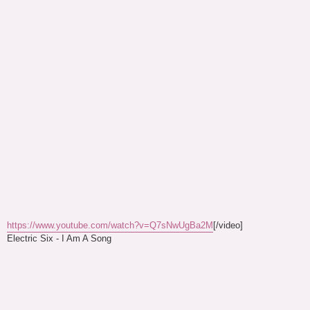
https://www.youtube.com/watch?v=Q7sNwUgBa2M
[/video]
Electric Six - I Am A Song