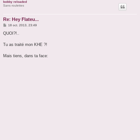
bobby reloaded
Sans roulettes
Re: Hey Flateu...
M
18 oct. 2013, 23:49
e
s
QUOI?!..
s
a
g
Tu as traité mon KHE ?!
e
Mais tiens, dans ta face: