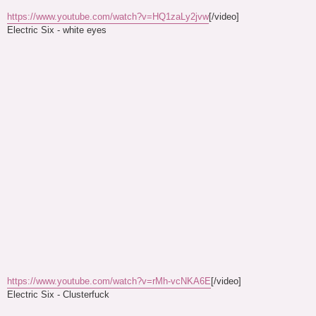
https://www.youtube.com/watch?v=HQ1zaLy2jvw
[/video]
Electric Six - white eyes
https://www.youtube.com/watch?v=rMh-vcNKA6E
[/video]
Electric Six - Clusterfuck