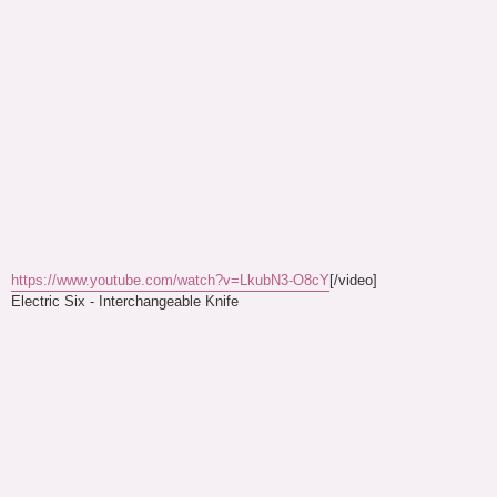
https://www.youtube.com/watch?v=LkubN3-O8cY
[/video]
Electric Six - Interchangeable Knife