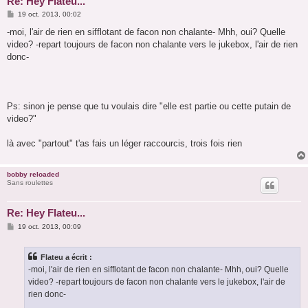
Re: Hey Flateu...
M
19 oct. 2013, 00:02
e
s
-moi, l'air de rien en sifflotant de facon non chalante- Mhh, oui? Quelle
s
video? -repart toujours de facon non chalante vers le jukebox, l'air de rien
a
g
donc-
e
Ps: sinon je pense que tu voulais dire "elle est partie ou cette putain de
video?"
là avec "partout" t'as fais un léger raccourcis, trois fois rien
bobby reloaded
Sans roulettes
Re: Hey Flateu...
M
19 oct. 2013, 00:09
e
s
s
Flateu a écrit :
a
g
-moi, l'air de rien en sifflotant de facon non chalante- Mhh, oui? Quelle
e
video? -repart toujours de facon non chalante vers le jukebox, l'air de
rien donc-