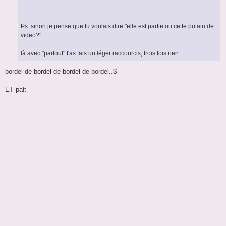
Ps: sinon je pense que tu voulais dire "elle est partie ou cette putain de
video?"
là avec "partout" t'as fais un léger raccourcis, trois fois rien
bordel de bordel de bordel de bordel..$
ET paf: