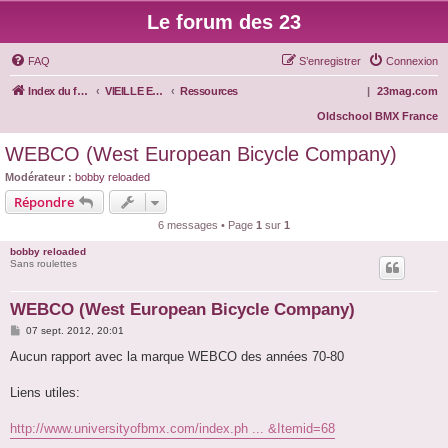
Le forum des 23
FAQ
S’enregistrer
Connexion
Index du forum
VIEILLE ECOLE
Ressources
|
23mag.com
Oldschool BMX France
WEBCO (West European Bicycle Company)
Modérateur :
bobby reloaded
Répondre
6 messages • Page
1
sur
1
bobby reloaded
Sans roulettes
WEBCO (West European Bicycle Company)
M
07 sept. 2012, 20:01
e
s
Aucun rapport avec la marque WEBCO des années 70-80
s
a
g
Liens utiles:
e
http://www.universityofbmx.com/index.ph ... &Itemid=68