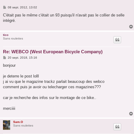
M
08 sept. 2012, 13:02
e
s
C'était pas le même c'était un 93 puisqu'il n'avait pas le collier de selle
s
intégré.
a
g
e
tico
Sans roulettes
Re: WEBCO (West European Bicycle Company)
M
20 sept. 2018, 15:16
e
s
bonjour
s
a
g
je deterre le post lolll
e
j ai vu que le magazine trackz parlait beaucoup des webco
comment puis je avoir ou telecharger ces magazines???
car je recherche des infos sur le montage de ce bike..
merciiii
Sam.O
Sans roulettes