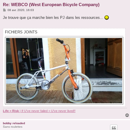
Re: WEBCO (West European Bicycle Company)
M
08 avr. 2020, 16:03
e
s
Je trouve que ça marche bien les PJ dans les ressources...
s
a
g
e
FICHIERS JOINTS
Life = Risk
| If U've never failed = U've never lived!!
bobby reloaded
Sans roulettes