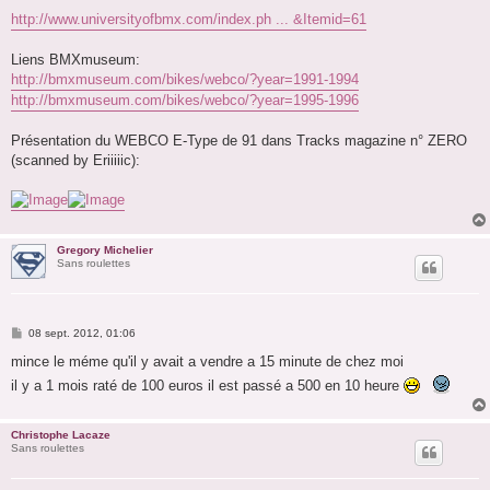
http://www.universityofbmx.com/index.ph ... &Itemid=61
Liens BMXmuseum:
http://bmxmuseum.com/bikes/webco/?year=1991-1994
http://bmxmuseum.com/bikes/webco/?year=1995-1996
Présentation du WEBCO E-Type de 91 dans Tracks magazine n° ZERO
(scanned by Eriiiiic):
Gregory Michelier
Sans roulettes
M
08 sept. 2012, 01:06
e
s
mince le méme qu'il y avait a vendre a 15 minute de chez moi
s
il y a 1 mois raté de 100 euros il est passé a 500 en 10 heure
a
g
e
Christophe Lacaze
Sans roulettes