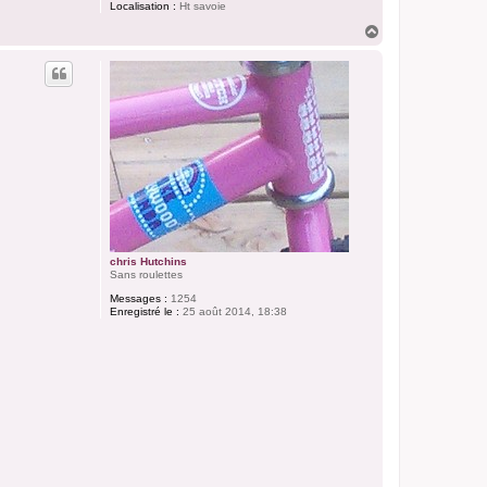
Localisation :
Ht savoie
H
a
u
t
chris Hutchins
Sans roulettes
Messages :
1254
Enregistré le :
25 août 2014, 18:38