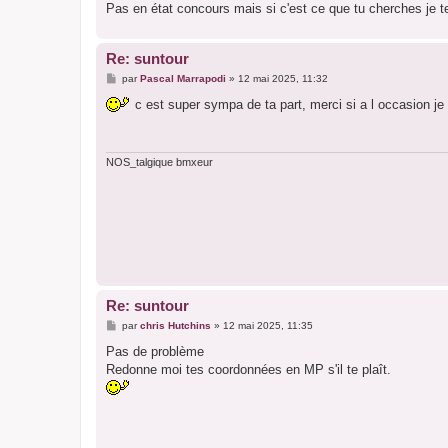
Pas en état concours mais si c'est ce que tu cherches je t
Re: suntour
M
par
Pascal Marrapodi
»
12 mai 2025, 11:32
e
s
c est super sympa de ta part, merci si a l occasion j
s
a
g
e
NOS_talgique bmxeur
Re: suntour
M
par
chris Hutchins
»
12 mai 2025, 11:35
e
s
Pas de problème
s
Redonne moi tes coordonnées en MP s'il te plaît.
a
g
e