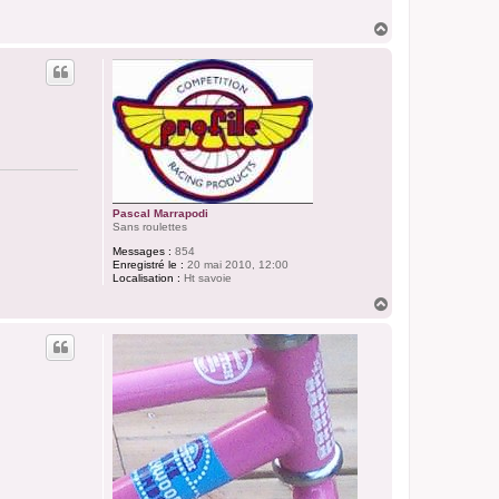
H
a
u
t
Pascal Marrapodi
Sans roulettes
Messages :
854
Enregistré le :
20 mai 2010, 12:00
Localisation :
Ht savoie
H
a
u
t