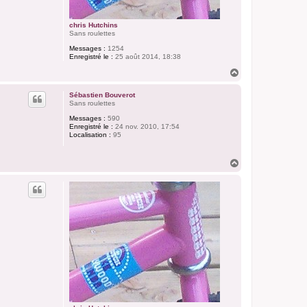
chris Hutchins
Sans roulettes
Messages :
1254
Enregistré le :
25 août 2014, 18:38
H
a
u
Sébastien Bouverot
t
Sans roulettes
Messages :
590
Enregistré le :
24 nov. 2010, 17:54
Localisation :
95
H
a
u
t