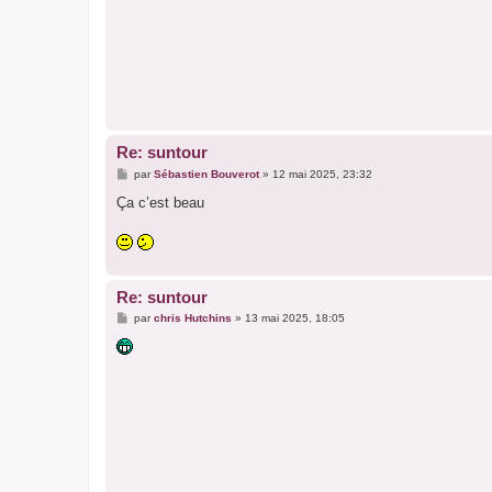
Re: suntour
M
par
Sébastien Bouverot
»
12 mai 2025, 23:32
e
s
Ça c’est beau
s
a
g
e
Re: suntour
M
par
chris Hutchins
»
13 mai 2025, 18:05
e
s
s
a
g
e