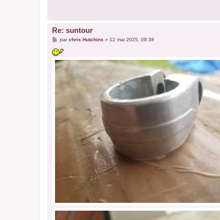
Re: suntour
M
par
chris Hutchins
»
12 mai 2025, 09:38
e
s
s
a
g
e