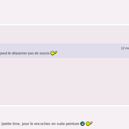
12 ma
je peut te dépanner pas de soucis
e /petite lime, pour le encoches en suite peinture