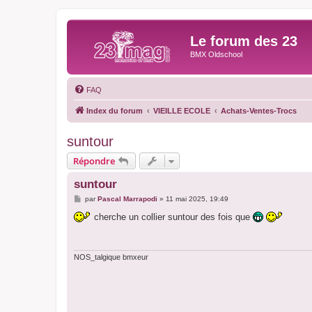
Le forum des 23
BMX Oldschool
FAQ
Index du forum
VIEILLE ECOLE
Achats-Ventes-Trocs
suntour
Répondre
suntour
M
par
Pascal Marrapodi
»
11 mai 2025, 19:49
e
s
cherche un collier suntour des fois que
s
a
g
e
NOS_talgique bmxeur