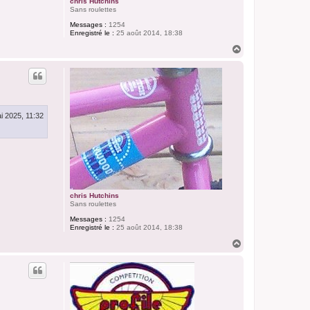
chris Hutchins
Sans roulettes
Messages :
1254
Enregistré le :
25 août 2014, 18:38
H
a
u
t
i 2025, 11:32
chris Hutchins
Sans roulettes
Messages :
1254
Enregistré le :
25 août 2014, 18:38
H
a
u
t