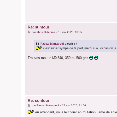
Re: suntour
M
par
chris Hutchins
»
13 mai 2025, 18:05
e
s
s
Pascal Marrapodi
a écrit :
↑
a
g
c est super sympa de ta part, merci si a l occasion 
e
Trouves moi un MX340, 350 ou 500 gris
Re: suntour
M
par
Pascal Marrapodi
»
29 mai 2025, 21:06
e
s
en attendant, voila le collier en mutation, lame de sci
s