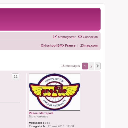
S’enregistrer
Connexion
Oldschool BMX France
|
23mag.com
1
2
Suivante
18 messages
Pascal Marrapodi
Sans roulettes
Messages :
854
Enregistré le :
20 mai 2010, 12:00