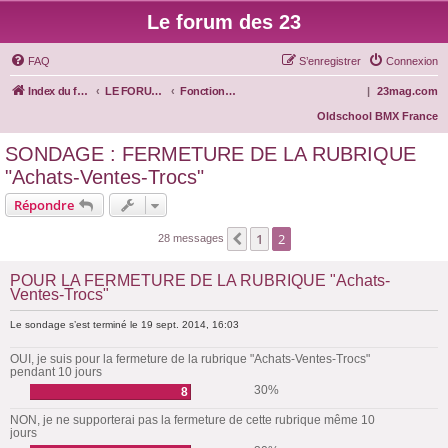
Le forum des 23
FAQ
S’enregistrer
Connexion
Index du forum
LE FORUM DES 23
Fonctionnement du site
|
23mag.com
Oldschool BMX France
SONDAGE : FERMETURE DE LA RUBRIQUE
"Achats-Ventes-Trocs"
Répondre
1
2
Précédente
28 messages
POUR LA FERMETURE DE LA RUBRIQUE "Achats-
Ventes-Trocs"
Le sondage s’est terminé le 19 sept. 2014, 16:03
OUI, je suis pour la fermeture de la rubrique "Achats-Ventes-Trocs"
pendant 10 jours
30%
8
NON, je ne supporterai pas la fermeture de cette rubrique même 10
jours