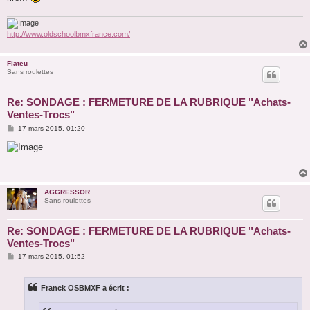
http://www.oldschoolbmxfrance.com/
Flateu
Sans roulettes
Re: SONDAGE : FERMETURE DE LA RUBRIQUE "Achats-
Ventes-Trocs"
M
17 mars 2015, 01:20
e
s
s
a
g
e
AGGRESSOR
Sans roulettes
Re: SONDAGE : FERMETURE DE LA RUBRIQUE "Achats-
Ventes-Trocs"
M
17 mars 2015, 01:52
e
s
s
Franck OSBMXF a écrit :
a
g
e