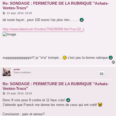
Re: SONDAGE : FERMETURE DE LA RUBRIQUE "Achats-
Ventes-Trocs"
M
12 sept. 2014, 22:02
e
s
de toute façon...pour 100 euros t'as plus rien.........
s
a
g
http://www.leboncoin.fr/velos/704236009.htm?ca=22_s
e
ouppppppppppppps!!! je "m'a" trompé...
c'est pas la bonne rubrique
arnie
Sans roulettes
Re: SONDAGE : FERMETURE DE LA RUBRIQUE "Achats-
Ventes-Trocs"
M
23 sept. 2014, 18:22
e
s
Donc 8 voix pour 8 contre et 11 faux culs!
s
J'attends que Franck me donne les noms de ceux qui ont voté!
a
g
e
Conclusion : paix et amour?