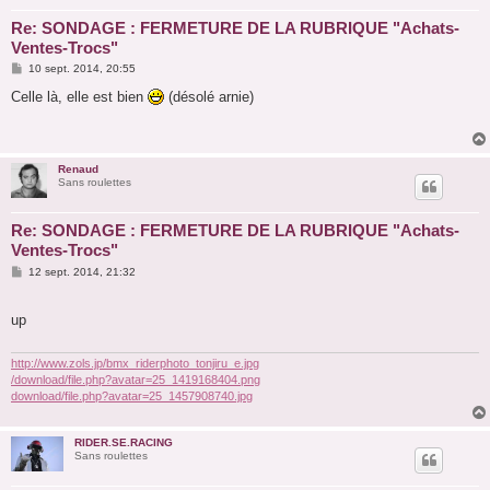
Re: SONDAGE : FERMETURE DE LA RUBRIQUE "Achats-
Ventes-Trocs"
M
10 sept. 2014, 20:55
e
s
Celle là, elle est bien
(désolé arnie)
s
a
g
e
Renaud
Sans roulettes
Re: SONDAGE : FERMETURE DE LA RUBRIQUE "Achats-
Ventes-Trocs"
M
12 sept. 2014, 21:32
e
s
s
up
a
g
e
http://www.zols.jp/bmx_riderphoto_tonjiru_e.jpg
/download/file.php?avatar=25_1419168404.png
download/file.php?avatar=25_1457908740.jpg
RIDER.SE.RACING
Sans roulettes