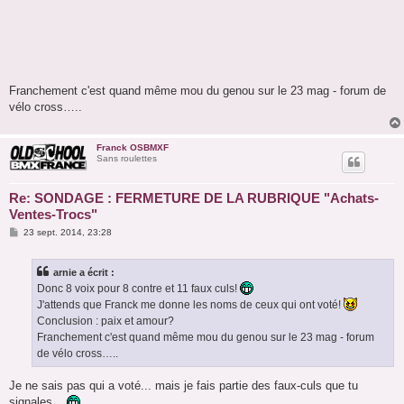
Franchement c'est quand même mou du genou sur le 23 mag - forum de
vélo cross…..
Franck OSBMXF
Sans roulettes
Re: SONDAGE : FERMETURE DE LA RUBRIQUE "Achats-
Ventes-Trocs"
M
23 sept. 2014, 23:28
e
s
s
arnie a écrit :
a
g
Donc 8 voix pour 8 contre et 11 faux culs!
e
J'attends que Franck me donne les noms de ceux qui ont voté!
Conclusion : paix et amour?
Franchement c'est quand même mou du genou sur le 23 mag - forum
de vélo cross…..
Je ne sais pas qui a voté... mais je fais partie des faux-culs que tu
signales...