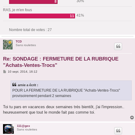
30%
8
RAS, je m'en fous
41%
11
Nombre total de votes :
27
TCD
Sans roulettes
Re: SONDAGE : FERMETURE DE LA RUBRIQUE
"Achats-Ventes-Trocs"
M
10 sept. 2014, 16:12
e
s
s
arnie a écrit :
a
g
POUR LA FERMETURE DE LA RUBRIQUE "Achats-Ventes-Trocs"
e
provisoirement pendant 2 semaines
Toi tu pars en vacances deux semaines trés bientôt, j'ai l'impression..
heureusement que tout le monde fait pas comme toi.
111@gex
Sans roulettes