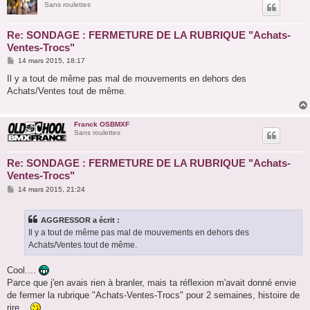
Sans roulettes
Re: SONDAGE : FERMETURE DE LA RUBRIQUE "Achats-
Ventes-Trocs"
M
14 mars 2015, 18:17
e
s
Il y a tout de même pas mal de mouvements en dehors des
s
Achats/Ventes tout de même.
a
g
e
Franck OSBMXF
Sans roulettes
Re: SONDAGE : FERMETURE DE LA RUBRIQUE "Achats-
Ventes-Trocs"
M
14 mars 2015, 21:24
e
s
s
AGGRESSOR a écrit :
a
g
Il y a tout de même pas mal de mouvements en dehors des
e
Achats/Ventes tout de même.
Cool....
Parce que j'en avais rien à branler, mais ta réflexion m'avait donné envie
de fermer la rubrique "Achats-Ventes-Trocs" pour 2 semaines, histoire de
rire...