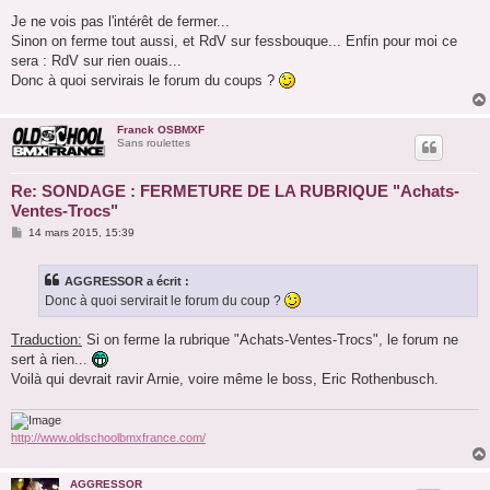
e
s
Je ne vois pas l'intérêt de fermer...
s
Sinon on ferme tout aussi, et RdV sur fessbouque... Enfin pour moi ce
a
g
sera : RdV sur rien ouais...
e
Donc à quoi servirais le forum du coups ?
Franck OSBMXF
Sans roulettes
Re: SONDAGE : FERMETURE DE LA RUBRIQUE "Achats-
Ventes-Trocs"
M
14 mars 2015, 15:39
e
s
s
AGGRESSOR a écrit :
a
g
Donc à quoi servirait le forum du coup ?
e
Traduction:
Si on ferme la rubrique "Achats-Ventes-Trocs", le forum ne
sert à rien...
Voilà qui devrait ravir Arnie, voire même le boss, Eric Rothenbusch.
http://www.oldschoolbmxfrance.com/
AGGRESSOR