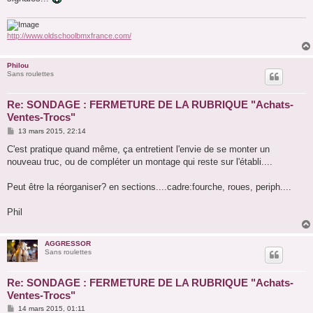
http://www.oldschoolbmxfrance.com/
Philou
Sans roulettes
Re: SONDAGE : FERMETURE DE LA RUBRIQUE "Achats-
Ventes-Trocs"
M
13 mars 2015, 22:14
e
s
C'est pratique quand même, ça entretient l'envie de se monter un
s
nouveau truc, ou de compléter un montage qui reste sur l'établi....
a
g
e
Peut être la réorganiser? en sections....cadre:fourche, roues, periph....
Phil
AGGRESSOR
Sans roulettes
Re: SONDAGE : FERMETURE DE LA RUBRIQUE "Achats-
Ventes-Trocs"
M
14 mars 2015, 01:11