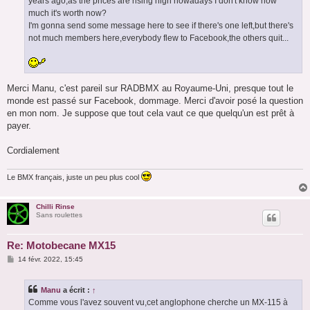
years ago,as the prices are rising high nowadays I don't know how
much it's worth now?
I'm gonna send some message here to see if there's one left,but there's
not much members here,everybody flew to Facebook,the others quit...
Merci Manu, c'est pareil sur RADBMX au Royaume-Uni, presque tout le
monde est passé sur Facebook, dommage. Merci d'avoir posé la question
en mon nom. Je suppose que tout cela vaut ce que quelqu'un est prêt à
payer.
Cordialement
Le BMX français, juste un peu plus cool
Chilli Rinse
Sans roulettes
Re: Motobecane MX15
M
14 févr. 2022, 15:45
e
s
s
Manu
a écrit :
↑
a
g
Comme vous l'avez souvent vu,cet anglophone cherche un MX-115 à
e