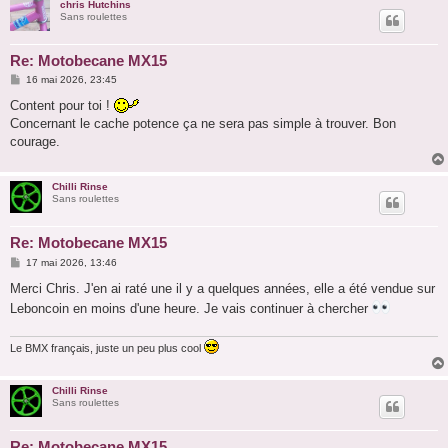
chris Hutchins
Sans roulettes
Re: Motobecane MX15
M
16 mai 2026, 23:45
e
s
Content pour toi !
s
Concernant le cache potence ça ne sera pas simple à trouver. Bon
a
g
courage.
e
Chilli Rinse
Sans roulettes
Re: Motobecane MX15
M
17 mai 2026, 13:46
e
s
Merci Chris. J'en ai raté une il y a quelques années, elle a été vendue sur
s
Leboncoin en moins d'une heure. Je vais continuer à chercher
a
g
e
Le BMX français, juste un peu plus cool
Chilli Rinse
Sans roulettes
Re: Motobecane MX15