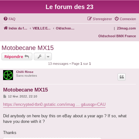
Le forum des 23
FAQ
S’enregistrer
Connexion
Index du forum
VIEILLE ECOLE
Oldschool BMX
|
23mag.com
Oldschool BMX France
Motobecane MX15
Répondre
13 messages • Page
1
sur
1
Chilli Rinse
Sans roulettes
Motobecane MX15
M
12 févr. 2022, 22:10
e
s
https://encrypted-tbn0.gstatic.com/imag ... g&usqp=CAU
s
a
g
Did anybody on here buy this on eBay about a year ago ? If so, what
e
have you done with it ?
Thanks