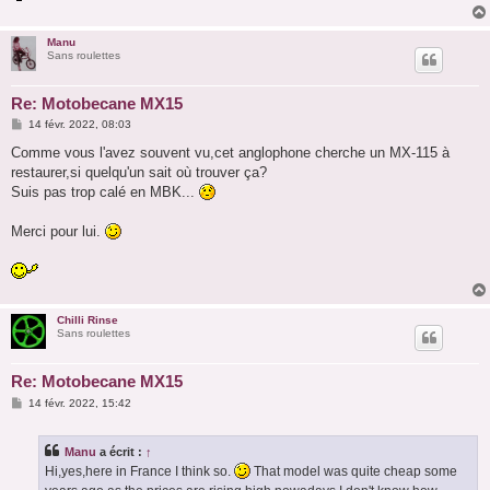
Manu
Sans roulettes
Re: Motobecane MX15
M
14 févr. 2022, 08:03
e
s
Comme vous l'avez souvent vu,cet anglophone cherche un MX-115 à
s
restaurer,si quelqu'un sait où trouver ça?
a
g
Suis pas trop calé en MBK...
e
Merci pour lui.
Chilli Rinse
Sans roulettes
Re: Motobecane MX15
M
14 févr. 2022, 15:42
e
s
s
Manu
a écrit :
↑
a
g
Hi,yes,here in France I think so.
That model was quite cheap some
e