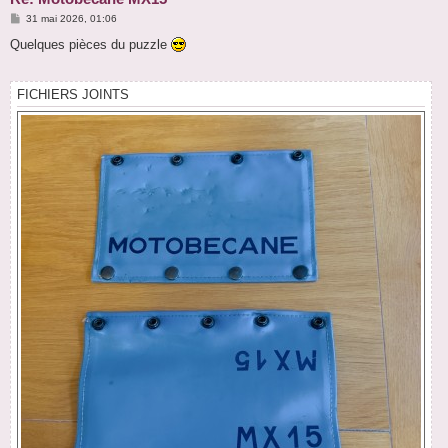
M
31 mai 2026, 01:06
e
s
Quelques pièces du puzzle
s
a
g
e
FICHIERS JOINTS