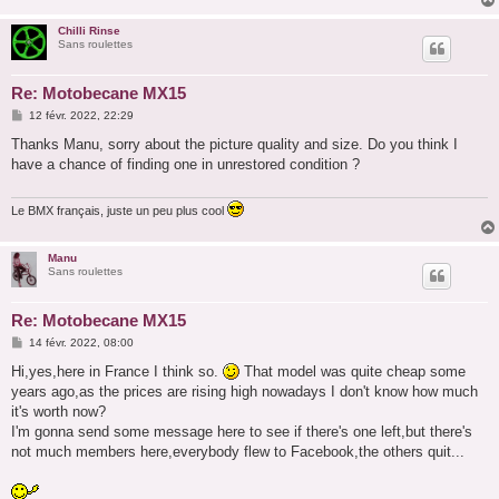
e
Chilli Rinse
Sans roulettes
Re: Motobecane MX15
M
12 févr. 2022, 22:29
e
s
Thanks Manu, sorry about the picture quality and size. Do you think I
s
have a chance of finding one in unrestored condition ?
a
g
e
Le BMX français, juste un peu plus cool
Manu
Sans roulettes
Re: Motobecane MX15
M
14 févr. 2022, 08:00
e
s
Hi,yes,here in France I think so.
That model was quite cheap some
s
years ago,as the prices are rising high nowadays I don't know how much
a
g
it's worth now?
e
I'm gonna send some message here to see if there's one left,but there's
not much members here,everybody flew to Facebook,the others quit...