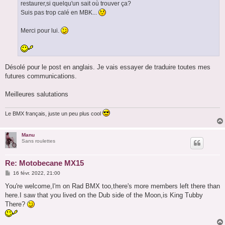
restaurer,si quelqu'un sait où trouver ça?
Suis pas trop calé en MBK...
Merci pour lui.
Désolé pour le post en anglais. Je vais essayer de traduire toutes mes
futures communications.
Meilleures salutations
Le BMX français, juste un peu plus cool
Manu
Sans roulettes
Re: Motobecane MX15
M
16 févr. 2022, 21:00
e
s
You're welcome,I'm on Rad BMX too,there's more members left there than
s
here.I saw that you lived on the Dub side of the Moon,is King Tubby
a
g
There?
e