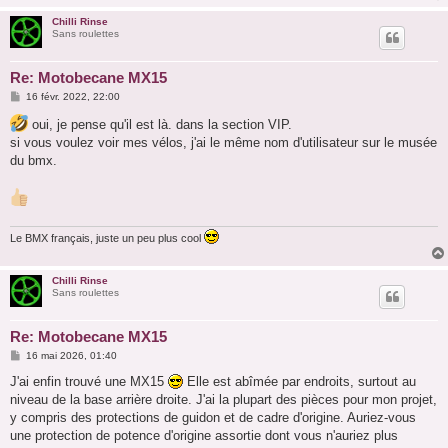
Chilli Rinse
Sans roulettes
Re: Motobecane MX15
M
16 févr. 2022, 22:00
e
s
oui, je pense qu'il est là. dans la section VIP.
s
si vous voulez voir mes vélos, j'ai le même nom d'utilisateur sur le musée
a
g
du bmx.
e
Le BMX français, juste un peu plus cool
Chilli Rinse
Sans roulettes
Re: Motobecane MX15
M
16 mai 2026, 01:40
e
s
J'ai enfin trouvé une MX15
Elle est abîmée par endroits, surtout au
s
niveau de la base arrière droite. J'ai la plupart des pièces pour mon projet,
a
g
y compris des protections de guidon et de cadre d'origine. Auriez-vous
e
une protection de potence d'origine assortie dont vous n'auriez plus