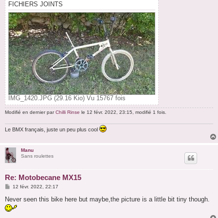
FICHIERS JOINTS
IMG_1420.JPG (29.16 Kio) Vu 15767 fois
Modifié en dernier par
Chilli Rinse
le 12 févr. 2022, 23:15, modifié 1 fois.
Le BMX français, juste un peu plus cool
Manu
Sans roulettes
Re: Motobecane MX15
M
12 févr. 2022, 22:17
e
s
Never seen this bike here but maybe,the picture is a little bit tiny though.
s
a
g