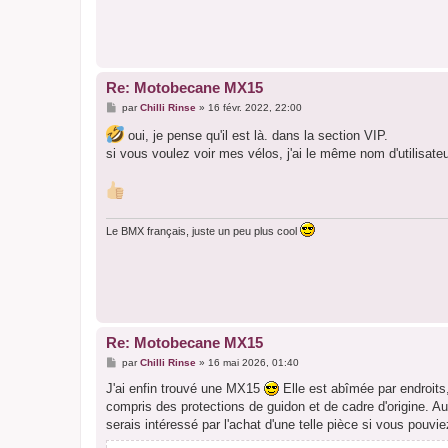
Re: Motobecane MX15
M
par
Chilli Rinse
»
16 févr. 2022, 22:00
e
s
oui, je pense qu'il est là. dans la section VIP.
s
si vous voulez voir mes vélos, j'ai le même nom d'utilisat
a
g
e
Le BMX français, juste un peu plus cool
Re: Motobecane MX15
M
par
Chilli Rinse
»
16 mai 2026, 01:40
e
s
J'ai enfin trouvé une MX15
Elle est abîmée par endroits, 
s
compris des protections de guidon et de cadre d'origine. Aur
a
g
serais intéressé par l'achat d'une telle pièce si vous pouvi
e