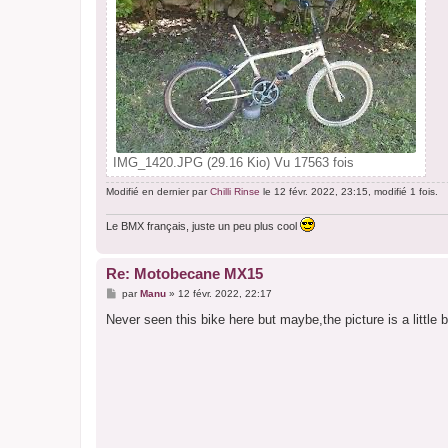
IMG_1420.JPG (29.16 Kio) Vu 17563 fois
Modifié en dernier par
Chilli Rinse
le 12 févr. 2022, 23:15, modifié 1 fois.
Le BMX français, juste un peu plus cool
Re: Motobecane MX15
M
par
Manu
»
12 févr. 2022, 22:17
e
s
Never seen this bike here but maybe,the picture is a little b
s
a
g
e