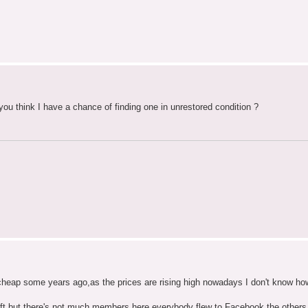
ou think I have a chance of finding one in unrestored condition ?
heap some years ago,as the prices are rising high nowadays I don't know ho
ft,but there's not much members here,everybody flew to Facebook,the others q