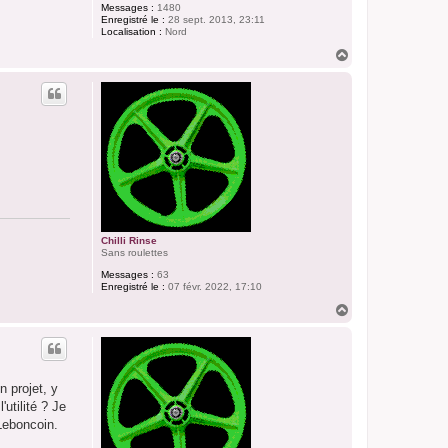
Messages :
1480
Enregistré le :
28 sept. 2013, 23:11
Localisation :
Nord
H
a
u
t
Chilli Rinse
Sans roulettes
Messages :
63
Enregistré le :
07 févr. 2022, 17:10
H
a
u
t
n projet, y
utilité ? Je
 Leboncoin.