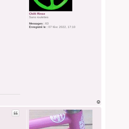
Chilli Rinse
Sans roulettes
Messages :
63
Enregistré le :
07 févr. 2022, 17:10
H
a
u
t