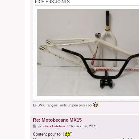
FICHIERS JOINTS
Le BMX français, juste un peu plus cool
Re: Motobecane MX15
M
par
chris Hutchins
»
16 mai 2026, 23:45
e
s
Content pour toi !
s