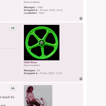
Sans roulettes
Messages :
1480
Enregistré le :
28 sept. 2013, 23:11
Localisation :
Nord
H
a
u
t
Chilli Rinse
Sans roulettes
Messages :
63
Enregistré le :
07 févr. 2022, 17:10
H
a
u
t
w much it's
uit...