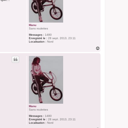
Manu
Sans roulettes
Messages :
1480
Enregistré le :
28 sept. 2013, 23:11
Localisation :
Nord
H
a
u
t
Manu
Sans roulettes
Messages :
1480
Enregistré le :
28 sept. 2013, 23:11
Localisation :
Nord