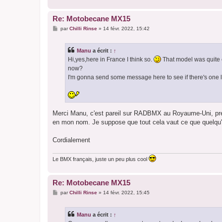
Re: Motobecane MX15
M
par
Chilli Rinse
»
14 févr. 2022, 15:42
e
s
s
Manu
a écrit :
↑
a
g
Hi,yes,here in France I think so.
That model was quite 
e
now?
I'm gonna send some message here to see if there's one l
Merci Manu, c'est pareil sur RADBMX au Royaume-Uni, pre
en mon nom. Je suppose que tout cela vaut ce que quelqu'u
Cordialement
Le BMX français, juste un peu plus cool
Re: Motobecane MX15
M
par
Chilli Rinse
»
14 févr. 2022, 15:45
e
s
s
Manu
a écrit :
↑
a
g