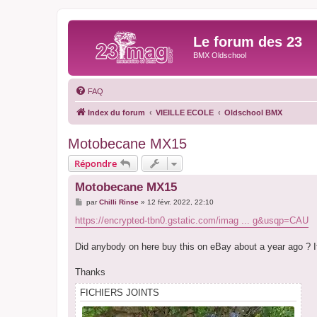
Le forum des 23
BMX Oldschool
FAQ
Index du forum
VIEILLE ECOLE
Oldschool BMX
Motobecane MX15
Répondre
Motobecane MX15
M
par
Chilli Rinse
»
12 févr. 2022, 22:10
e
s
https://encrypted-tbn0.gstatic.com/imag ... g&usqp=CAU
s
a
g
Did anybody on here buy this on eBay about a year ago ? If
e
Thanks
FICHIERS JOINTS