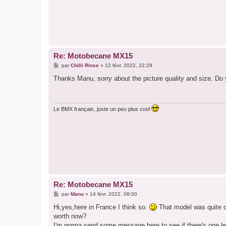
Re: Motobecane MX15
M
par
Chilli Rinse
»
12 févr. 2022, 22:29
e
s
Thanks Manu, sorry about the picture quality and size. Do y
s
a
g
e
Le BMX français, juste un peu plus cool
Re: Motobecane MX15
M
par
Manu
»
14 févr. 2022, 08:00
e
s
Hi,yes,here in France I think so.
That model was quite c
s
worth now?
a
g
I'm gonna send some message here to see if there's one le