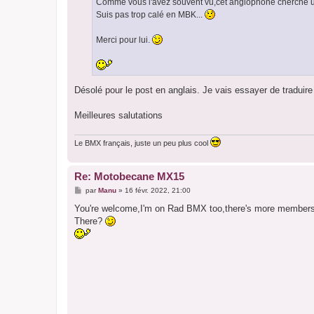
Comme vous l'avez souvent vu,cet anglophone cherche un 
e
Suis pas trop calé en MBK...
Merci pour lui.
Désolé pour le post en anglais. Je vais essayer de tradui
Meilleures salutations
Le BMX français, juste un peu plus cool
Re: Motobecane MX15
M
par
Manu
»
16 févr. 2022, 21:00
e
s
You're welcome,I'm on Rad BMX too,there's more members le
s
There?
a
g
e