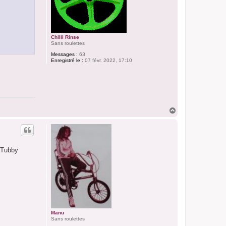
Chilli Rinse
Sans roulettes
Messages :
63
Enregistré le :
07 févr. 2022, 17:10
H
a
u
t
g Tubby
Manu
Sans roulettes