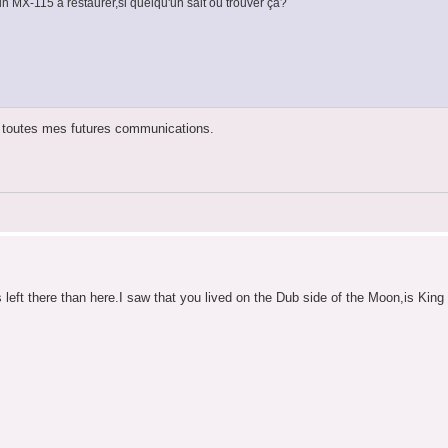
MX-115 à restaurer,si quelqu'un sait où trouver ça?
re toutes mes futures communications.
ft there than here.I saw that you lived on the Dub side of the Moon,is Kin