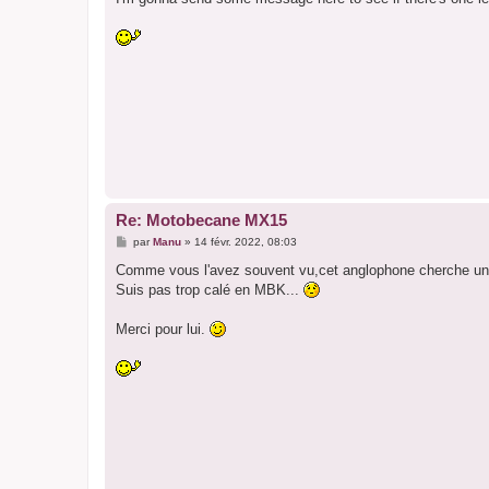
e
Re: Motobecane MX15
M
par
Manu
»
14 févr. 2022, 08:03
e
s
Comme vous l'avez souvent vu,cet anglophone cherche un M
s
Suis pas trop calé en MBK...
a
g
e
Merci pour lui.