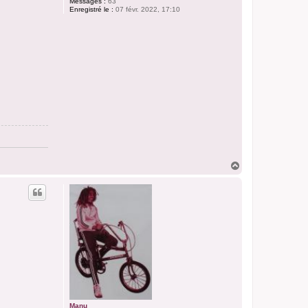
Messages :
63
Enregistré le :
07 févr. 2022, 17:10
H
a
u
t
Manu