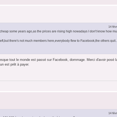
14 fév
cheap some years ago,as the prices are rising high nowadays I don't know how muc
eft,but there's not much members here,everybody flew to Facebook,the others quit..
sque tout le monde est passé sur Facebook, dommage. Merci d'avoir posé l
n est prêt à payer.
14 fév