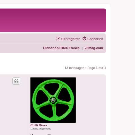
S’enregistrer
Connexion
Oldschool BMX France
|
23mag.com
13 messages • Page
1
sur
1
Chilli Rinse
Sans roulettes