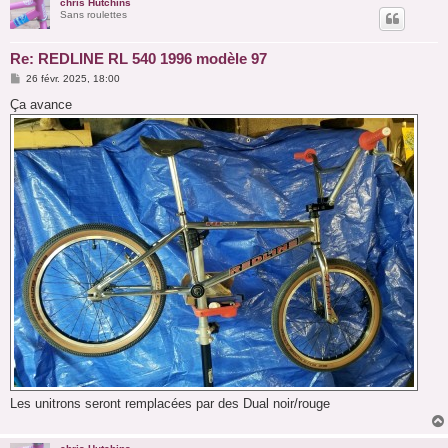
chris Hutchins
Sans roulettes
Re: REDLINE RL 540 1996 modèle 97
M
26 févr. 2025, 18:00
e
s
Ça avance
s
a
g
e
Les unitrons seront remplacées par des Dual noir/rouge