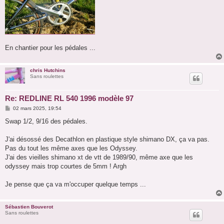
En chantier pour les pédales ...
chris Hutchins
Sans roulettes
Re: REDLINE RL 540 1996 modèle 97
M
02 mars 2025, 19:54
e
s
Swap 1/2, 9/16 des pédales.
s
a
g
J'ai désossé des Decathlon en plastique style shimano DX, ça va pas.
e
Pas du tout les même axes que les Odyssey.
J'ai des vieilles shimano xt de vtt de 1989/90, même axe que les
odyssey mais trop courtes de 5mm ! Argh
Je pense que ça va m'occuper quelque temps ...
Sébastien Bouverot
Sans roulettes