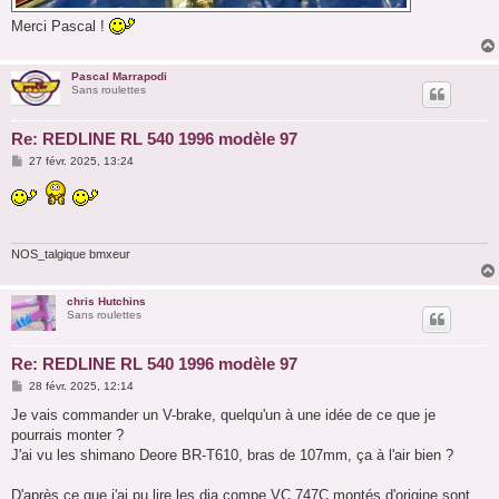
Merci Pascal !
Pascal Marrapodi
Sans roulettes
Re: REDLINE RL 540 1996 modèle 97
M
27 févr. 2025, 13:24
e
s
s
a
g
e
NOS_talgique bmxeur
chris Hutchins
Sans roulettes
Re: REDLINE RL 540 1996 modèle 97
M
28 févr. 2025, 12:14
e
s
Je vais commander un V-brake, quelqu'un à une idée de ce que je
s
pourrais monter ?
a
g
J'ai vu les shimano Deore BR-T610, bras de 107mm, ça à l'air bien ?
e
D'après ce que j'ai pu lire les dia compe VC 747C montés d'origine sont