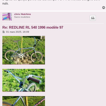
nuls.
chris Hutchins
Sans roulettes
Re: REDLINE RL 540 1996 modèle 97
M
01 mars 2025, 16:09
e
s
s
a
g
e