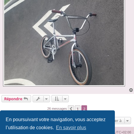
Répondre
1
2
Précédente
26 messages
En poursuivant votre navigation, vous acceptez
Aller à
l’utilisation de cookies.
En savoir plus
Index du forum
Supprimer les cookies
Heures au format
UTC+02:00