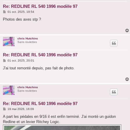
Re: REDLINE RL 540 1996 modèle 97
M
01 oct. 2025, 19:54
e
s
Photos des axes stp ?
s
a
g
e
chris Hutchins
Sans roulettes
Re: REDLINE RL 540 1996 modèle 97
M
01 oct. 2025, 20:01
e
s
J'ai tout remonté depuis, pas fait de photo.
s
a
g
e
chris Hutchins
Sans roulettes
Re: REDLINE RL 540 1996 modèle 97
M
19 mai 2026, 16:09
e
s
A part les pédales en 9/16 il est enfin terminé. J'ai monté un guidon
s
Redline et un levier Ritchey Logic.
a
g
e