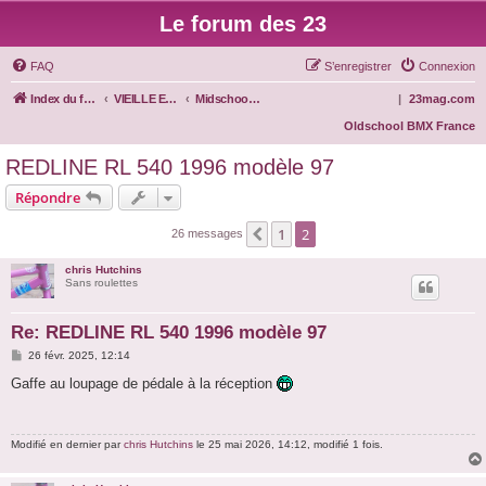
Le forum des 23
FAQ
S’enregistrer
Connexion
Index du forum
VIEILLE ECOLE
Midschool BMX
|
23mag.com
Oldschool BMX France
REDLINE RL 540 1996 modèle 97
Répondre
1
2
Précédente
26 messages
chris Hutchins
Sans roulettes
Re: REDLINE RL 540 1996 modèle 97
M
26 févr. 2025, 12:14
e
s
Gaffe au loupage de pédale à la réception
s
a
g
e
Modifié en dernier par
chris Hutchins
le 25 mai 2026, 14:12, modifié 1 fois.