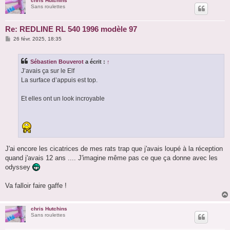
chris Hutchins
Sans roulettes
Re: REDLINE RL 540 1996 modèle 97
M
26 févr. 2025, 18:35
e
s
s
Sébastien Bouverot
a écrit :
↑
a
g
J’avais ça sur le Elf
e
La surface d’appuis est top.
Et elles ont un look incroyable
J'ai encore les cicatrices de mes rats trap que j'avais loupé à la réception
quand j'avais 12 ans .... J'imagine même pas ce que ça donne avec les
odyssey
Va falloir faire gaffe !
chris Hutchins
Sans roulettes