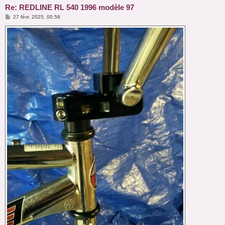
Re: REDLINE RL 540 1996 modèle 97
M
27 févr. 2025, 00:58
e
s
s
a
g
e