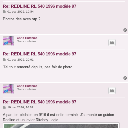
Re: REDLINE RL 540 1996 modèle 97
M
01 oct. 2025, 19:54
e
s
Photos des axes stp ?
s
a
g
e
chris Hutchins
Sans roulettes
Re: REDLINE RL 540 1996 modèle 97
M
01 oct. 2025, 20:01
e
s
J'ai tout remonté depuis, pas fait de photo.
s
a
g
e
chris Hutchins
Sans roulettes
Re: REDLINE RL 540 1996 modèle 97
M
19 mai 2026, 16:09
e
s
A part les pédales en 9/16 il est enfin terminé. J'ai monté un guidon
s
Redline et un levier Ritchey Logic.
a
g
e