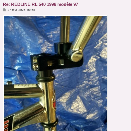
Re: REDLINE RL 540 1996 modèle 97
M
27 févr. 2025, 00:58
e
s
s
a
g
e