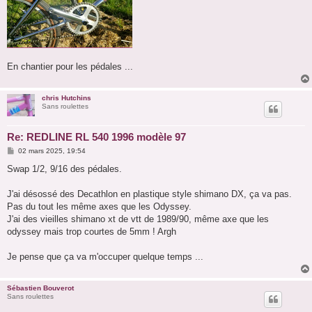
En chantier pour les pédales ...
chris Hutchins
Sans roulettes
Re: REDLINE RL 540 1996 modèle 97
M
02 mars 2025, 19:54
e
s
Swap 1/2, 9/16 des pédales.
s
a
g
J'ai désossé des Decathlon en plastique style shimano DX, ça va pas.
e
Pas du tout les même axes que les Odyssey.
J'ai des vieilles shimano xt de vtt de 1989/90, même axe que les
odyssey mais trop courtes de 5mm ! Argh
Je pense que ça va m'occuper quelque temps ...
Sébastien Bouverot
Sans roulettes