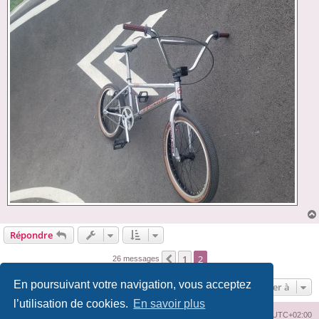
Répondre
1
2
Précédente
26 messages
En poursuivant votre navigation, vous acceptez
Aller à
l’utilisation de cookies.
En savoir plus
Index du forum
Supprimer les cookies
Heures au format
UTC+02:00