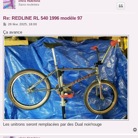
chris Hutchins
Sans roulettes
Re: REDLINE RL 540 1996 modèle 97
M
26 févr. 2025, 18:00
e
s
Ça avance
s
a
g
e
Les unitrons seront remplacées par des Dual noir/rouge