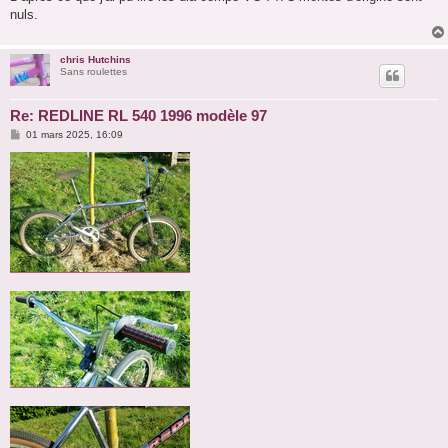
nuls.
chris Hutchins
Sans roulettes
Re: REDLINE RL 540 1996 modèle 97
M
01 mars 2025, 16:09
e
s
s
a
g
e