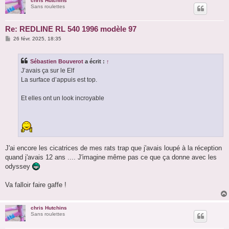
chris Hutchins
Sans roulettes
Re: REDLINE RL 540 1996 modèle 97
M
26 févr. 2025, 18:35
e
s
s
Sébastien Bouverot
a écrit :
↑
a
g
J’avais ça sur le Elf
e
La surface d’appuis est top.
Et elles ont un look incroyable
J'ai encore les cicatrices de mes rats trap que j'avais loupé à la réception
quand j'avais 12 ans .... J'imagine même pas ce que ça donne avec les
odyssey
Va falloir faire gaffe !
chris Hutchins
Sans roulettes