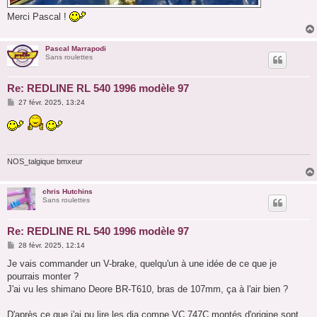
Merci Pascal !
Pascal Marrapodi
Sans roulettes
Re: REDLINE RL 540 1996 modèle 97
M
27 févr. 2025, 13:24
e
s
s
a
g
e
NOS_talgique bmxeur
chris Hutchins
Sans roulettes
Re: REDLINE RL 540 1996 modèle 97
M
28 févr. 2025, 12:14
e
s
Je vais commander un V-brake, quelqu'un à une idée de ce que je
s
pourrais monter ?
a
g
J'ai vu les shimano Deore BR-T610, bras de 107mm, ça à l'air bien ?
e
D'après ce que j'ai pu lire les dia compe VC 747C montés d'origine sont