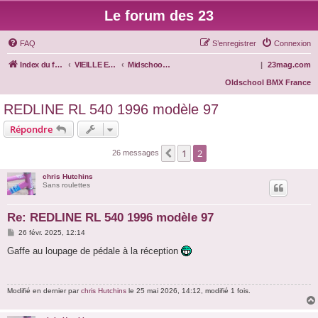
Le forum des 23
FAQ
S’enregistrer
Connexion
Index du forum
VIEILLE ECOLE
Midschool BMX
|
23mag.com
Oldschool BMX France
REDLINE RL 540 1996 modèle 97
Répondre
1
2
Précédente
26 messages
chris Hutchins
Sans roulettes
Re: REDLINE RL 540 1996 modèle 97
M
26 févr. 2025, 12:14
e
s
Gaffe au loupage de pédale à la réception
s
a
g
e
Modifié en dernier par
chris Hutchins
le 25 mai 2026, 14:12, modifié 1 fois.