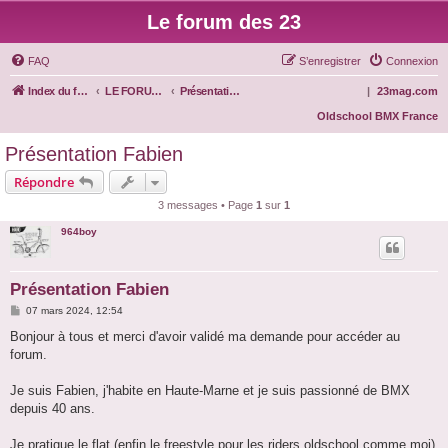
Le forum des 23
FAQ
S’enregistrer
Connexion
Index du forum
LE FORUM DES 23
Présentation des membres
|
23mag.com
Oldschool BMX France
Présentation Fabien
Répondre
3 messages • Page
1
sur
1
964boy
Présentation Fabien
M
07 mars 2024, 12:54
e
s
Bonjour à tous et merci d'avoir validé ma demande pour accéder au
s
forum.
a
g
e
Je suis Fabien, j'habite en Haute-Marne et je suis passionné de BMX
depuis 40 ans.
Je pratique le flat (enfin le freestyle pour les riders oldschool comme moi)