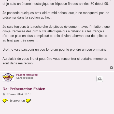
et je suis un éternel nostalgique de l'époque fin des années 80 début 90.
Je possède quelques bmx old et mid school que je ne manquerai pas de
présenter dans la section ad hoc.
Je suis toujours à la recherche de pièces évidement, avec l'inflation, que
dis-je, l'envolée des prix outre atlantique qui a déteint sur les français
c'est de plus en plus compliqué et cela devient aberrant sur des pièces
au final pas très rares...
Bref, je vais parcourir un peu le forum pour le prendre un peu en mains.
Au plaisir de vous lire et peut-être vous rencontrer si certains membres
sont dans ma région.
Pascal Marrapodi
Sans roulettes
Re: Présentation Fabien
M
07 mars 2024, 13:16
e
s
bienvenue
s
a
g
e