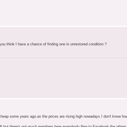
ou think I have a chance of finding one in unrestored condition ?
heap some years ago,as the prices are rising high nowadays I don't know ho
ft,but there's not much members here,everybody flew to Facebook,the others q