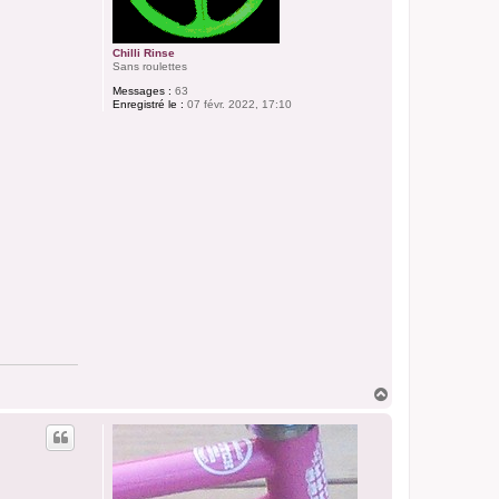
Chilli Rinse
Sans roulettes
Messages :
63
Enregistré le :
07 févr. 2022, 17:10
H
a
u
t