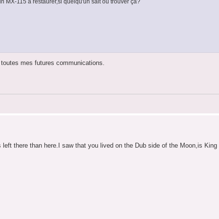
MX-115 à restaurer,si quelqu'un sait où trouver ça?
re toutes mes futures communications.
ft there than here.I saw that you lived on the Dub side of the Moon,is Kin