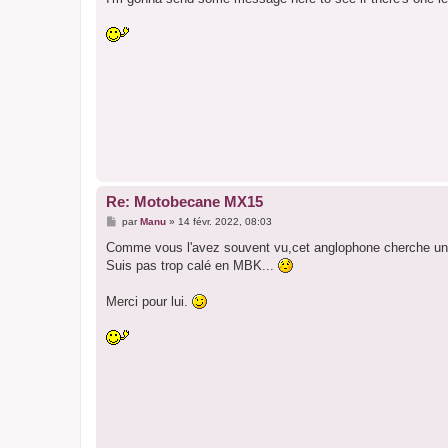
e
Re: Motobecane MX15
M
par
Manu
»
14 févr. 2022, 08:03
e
s
Comme vous l'avez souvent vu,cet anglophone cherche un M
s
Suis pas trop calé en MBK...
a
g
e
Merci pour lui.