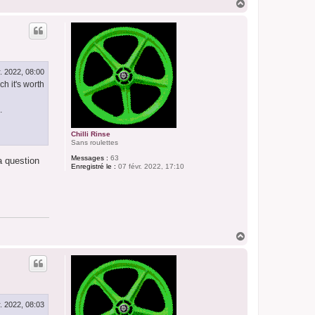
H
a
u
t
r. 2022, 08:00
h it's worth
.
Chilli Rinse
Sans roulettes
Messages :
63
a question
Enregistré le :
07 févr. 2022, 17:10
H
a
u
t
r. 2022, 08:03