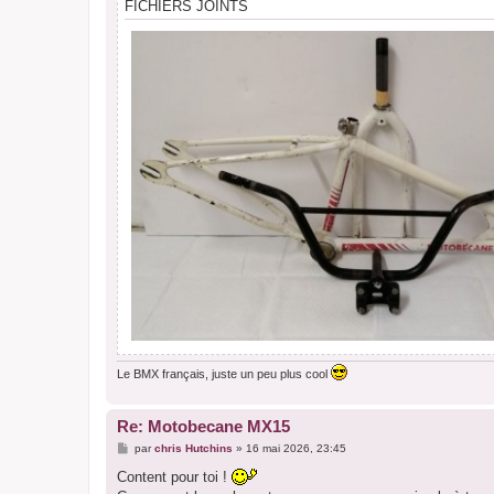
FICHIERS JOINTS
Le BMX français, juste un peu plus cool
Re: Motobecane MX15
M
par
chris Hutchins
»
16 mai 2026, 23:45
e
s
Content pour toi !
s