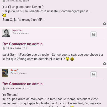
M
21 janv. 2026, 11:05
e
s
Y a t'il un pilote dans l'avion ?
s
Car je doute sur la véracité d'un utilisateur commençant par M...
a
g
e
Sam.O, je t'ai envoyé un MP...
Renaud
Sans roulettes
Re: Contactez un admin
M
24 févr. 2026, 15:41
e
s
salut Sam ! J'espère que ça roule ! Est ce que tu sais quelque chose sur
s
le fait que 23mag.com ne semble plus actif ?
a
g
e
Sam.O
Sans roulettes
Re: Contactez un admin
M
03 mars 2026, 13:12
e
s
Yo Renaud,
s
Je n'ai pas d'info de mon côté. Ce n'est pas le même serveur et c'est
a
g
seulement Eric qui gère la plateforme du .com. Cependant, j'arrive sans
e