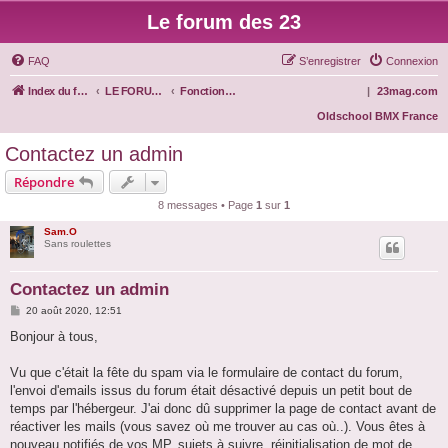
Le forum des 23
FAQ
S’enregistrer
Connexion
Index du forum
LE FORUM DES 23
Fonctionnement du site
|
23mag.com
Oldschool BMX France
Contactez un admin
Répondre
8 messages • Page
1
sur
1
Sam.O
Sans roulettes
Contactez un admin
M
20 août 2020, 12:51
e
s
Bonjour à tous,
s
a
g
Vu que c'était la fête du spam via le formulaire de contact du forum,
e
l'envoi d'emails issus du forum était désactivé depuis un petit bout de
temps par l'hébergeur. J'ai donc dû supprimer la page de contact avant de
réactiver les mails (vous savez où me trouver au cas où..). Vous êtes à
nouveau notifiés de vos MP, sujets à suivre, réinitialisation de mot de