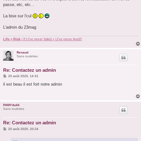
passe, etc, etc...
La bise sur l'cul
L'admin du 23mag
Life = Risk
| If U've never failed = U've never lived!!
Renaud
Sans roulettes
Re: Contactez un admin
M
20 août 2020, 14:31
e
s
il est beau il est fort notre admin
s
a
g
e
PAMYdu44
Sans roulettes
Re: Contactez un admin
M
20 août 2020, 20:24
e
s
s