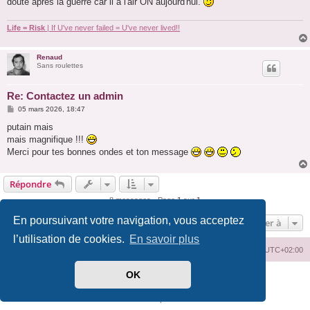
doute après la guerre car il a l'air ON aujourd'hui.
Life = Risk
| If U've never failed = U've never lived!!
Renaud
Sans roulettes
Re: Contactez un admin
M
05 mars 2026, 18:47
e
s
putain mais
s
mais magnifique !!!
a
g
Merci pour tes bonnes ondes et ton message
e
Répondre
8 messages • Page
1
sur
1
En poursuivant votre navigation, vous acceptez
Aller à
l’utilisation de cookies.
En savoir plus
Index du forum
Supprimer les cookies
Heures au format
UTC+02:00
OK
Développé par
phpBB
® Forum Software © phpBB Limited
Traduit par
phpBB-fr.com
Confidentialité
|
Conditions