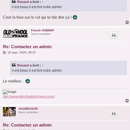
Renaud
a écrit :
↑
a
g
il est beau il est fort notre admin
e
C'est la bise sur le cul qui te fait dire ça !
Franck OSBMXF
Sans roulettes
Re: Contactez un admin
M
16 sept. 2020, 08:37
e
s
s
Renaud
a écrit :
↑
a
g
il est beau il est fort notre admin
e
Le meilleur...
http://www.oldschoolbmxfrance.com/
AGGRESSOR
Sans roulettes
Re: Contactez un admin