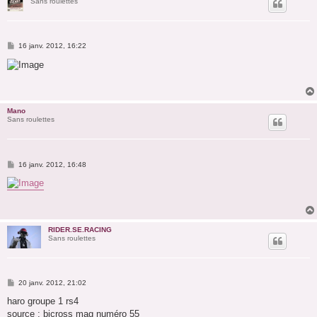
Sans roulettes
M
16 janv. 2012, 16:22
e
s
s
a
g
e
Mano
Sans roulettes
M
16 janv. 2012, 16:48
e
s
s
a
g
e
RIDER.SE.RACING
Sans roulettes
M
20 janv. 2012, 21:02
e
s
haro groupe 1 rs4
s
source : bicross mag numéro 55
a