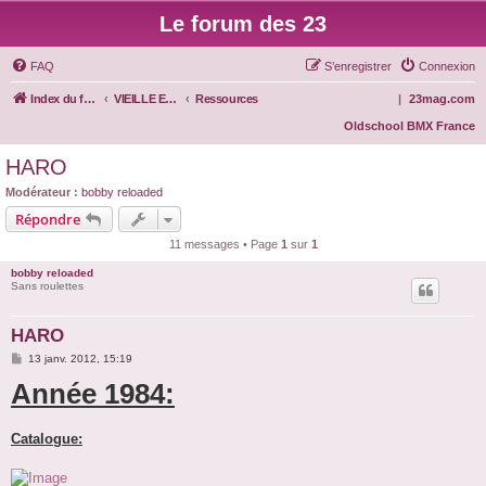
Le forum des 23
FAQ
S’enregistrer
Connexion
Index du forum
VIEILLE ECOLE
Ressources
|
23mag.com
Oldschool BMX France
HARO
Modérateur :
bobby reloaded
Répondre
11 messages • Page
1
sur
1
bobby reloaded
Sans roulettes
HARO
M
13 janv. 2012, 15:19
e
Année 1984:
s
s
a
g
e
Catalogue: