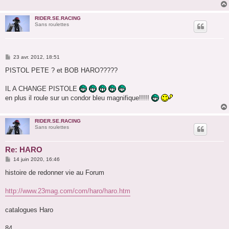
RIDER.SE.RACING
Sans roulettes
M
23 avr. 2012, 18:51
e
s
PISTOL PETE ? et BOB HARO?????
s
a
g
IL A CHANGE PISTOLE
e
en plus il roule sur un condor bleu magnifique!!!!!
RIDER.SE.RACING
Sans roulettes
Re: HARO
M
14 juin 2020, 16:46
e
s
histoire de redonner vie au Forum
s
a
g
http://www.23mag.com/com/haro/haro.htm
e
catalogues Haro
84