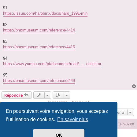
91
https://issuu.com/harobmx/docs/haro_1991-min
92
https://bmxmuseum.com/reference/4414
93
https://bmxmuseum.com/reference/4416
94
https://www.yumpu.com/pt/document/read/ ... -collector
95
https://bmxmuseum.com/reference/3449
Répondre
11 messages • Page
1
sur
1
En poursuivant votre navigation, vous acceptez
Aller à
l’utilisation de cookies.
En savoir plus
Index du forum
Supprimer les cookies
Heures au format
UTC+02:00
OK
Développé par
phpBB
® Forum Software © phpBB Limited