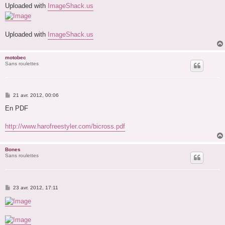
Uploaded with
ImageShack.us
Uploaded with
ImageShack.us
motobec
Sans roulettes
M
21 avr. 2012, 00:06
e
s
En PDF
s
a
g
http://www.harofreestyler.com/bicross.pdf
e
Bones
Sans roulettes
M
23 avr. 2012, 17:11
e
s
s
a
g
e