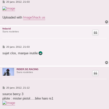
M
20 janv. 2012, 21:03
e
s
s
a
g
Uploaded with
ImageShack.us
e
frdavid
Sans roulettes
M
20 janv. 2012, 21:03
e
s
sujet clos, marque inutile
s
a
g
e
RIDER.SE.RACING
Sans roulettes
M
20 janv. 2012, 21:12
e
s
source bercy 3
s
pilote : mister pistol.....bike haro rs1
a
g
e