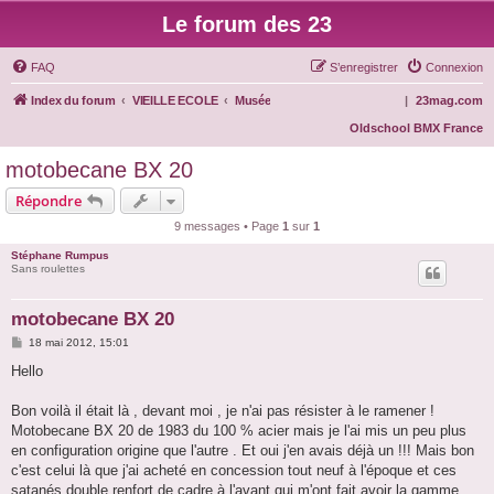
Le forum des 23
FAQ
S’enregistrer
Connexion
Index du forum
VIEILLE ECOLE
Musée
|
23mag.com
Oldschool BMX France
motobecane BX 20
Répondre
9 messages • Page
1
sur
1
Stéphane Rumpus
Sans roulettes
motobecane BX 20
M
18 mai 2012, 15:01
e
s
Hello
s
a
g
Bon voilà il était là , devant moi , je n'ai pas résister à le ramener !
e
Motobecane BX 20 de 1983 du 100 % acier mais je l'ai mis un peu plus
en configuration origine que l'autre . Et oui j'en avais déjà un !!! Mais bon
c'est celui là que j'ai acheté en concession tout neuf à l'époque et ces
satanés double renfort de cadre à l'avant qui m'ont fait avoir la gamme