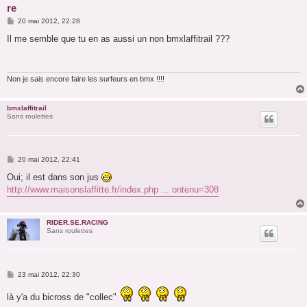
re
M
20 mai 2012, 22:28
e
s
Il me semble que tu en as aussi un non bmxlaffitrail ???
s
a
g
e
Non je sais encore faire les surfeurs en bmx !!!!
bmxlaffitrail
Sans roulettes
M
20 mai 2012, 22:41
e
s
Oui; il est dans son jus
s
http://www.maisonslaffitte.fr/index.php ... ontenu=308
a
g
e
RIDER.SE.RACING
Sans roulettes
M
23 mai 2012, 22:30
e
s
là y'a du bicross de "collec"
s
a