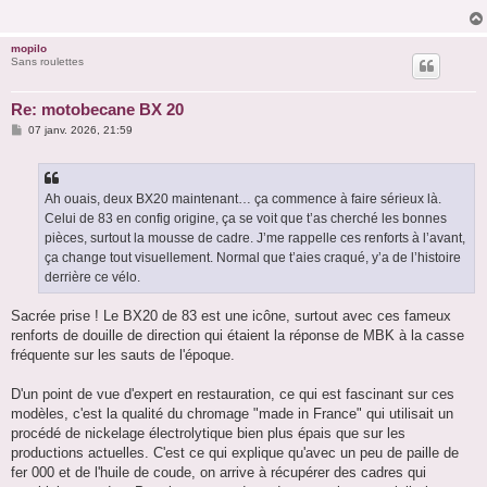
g
e
mopilo
Sans roulettes
Re: motobecane BX 20
M
07 janv. 2026, 21:59
e
s
s
a
g
Ah ouais, deux BX20 maintenant… ça commence à faire sérieux là.
e
Celui de 83 en config origine, ça se voit que t’as cherché les bonnes
pièces, surtout la mousse de cadre. J’me rappelle ces renforts à l’avant,
ça change tout visuellement. Normal que t’aies craqué, y’a de l’histoire
derrière ce vélo.
Sacrée prise ! Le BX20 de 83 est une icône, surtout avec ces fameux
renforts de douille de direction qui étaient la réponse de MBK à la casse
fréquente sur les sauts de l'époque.
D'un point de vue d'expert en restauration, ce qui est fascinant sur ces
modèles, c'est la qualité du chromage "made in France" qui utilisait un
procédé de nickelage électrolytique bien plus épais que sur les
productions actuelles. C'est ce qui explique qu'avec un peu de paille de
fer 000 et de l'huile de coude, on arrive à récupérer des cadres qui