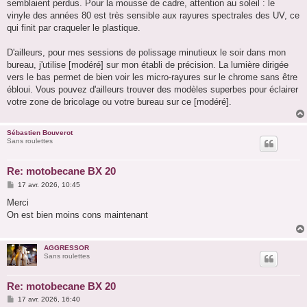
semblaient perdus. Pour la mousse de cadre, attention au soleil : le
vinyle des années 80 est très sensible aux rayures spectrales des UV, ce
qui finit par craqueler le plastique.
D'ailleurs, pour mes sessions de polissage minutieux le soir dans mon
bureau, j'utilise [modéré] sur mon établi de précision. La lumière dirigée
vers le bas permet de bien voir les micro-rayures sur le chrome sans être
ébloui. Vous pouvez d'ailleurs trouver des modèles superbes pour éclairer
votre zone de bricolage ou votre bureau sur ce [modéré].
Sébastien Bouverot
Sans roulettes
Re: motobecane BX 20
M
17 avr. 2026, 10:45
e
s
Merci
s
On est bien moins cons maintenant
a
g
e
AGGRESSOR
Sans roulettes
Re: motobecane BX 20
M
17 avr. 2026, 16:40
e