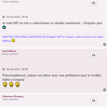
Sans roulettes
M
18 mai 2012, 16:04
e
s
et voila MR se met a collectionner en double maintenant...n'importe quoi
s
a
g
e
WANTED: MOUSSE GUIDON MX 25 d'origine SVP a Troquer contre mousse du cadre
MERCI
bmxlaffitrail
Sans roulettes
M
18 mai 2012, 19:26
e
s
Personnellement, j'adore ces bikes avec une préférence pour le modèle
s
fidèle à l'original.
a
g
e
Stéphane Rumpus
Sans roulettes