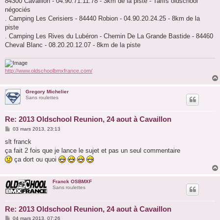
84300 Cavaillon - 04.90.71.11.78 - 3km de la piste - Tarifs oldschool
négociés
. Camping Les Cerisiers - 84440 Robion - 04.90.20.24.25 - 8km de la
piste
. Camping Les Rives du Lubéron - Chemin De La Grande Bastide - 84460
Cheval Blanc - 08.20.20.12.07 - 8km de la piste
http://www.oldschoolbmxfrance.com/
Gregory Michelier
Sans roulettes
Re: 2013 Oldschool Reunion, 24 aout à Cavaillon
M
03 mars 2013, 23:13
e
s
slt franck
s
ça fait 2 fois que je lance le sujet et pas un seul commentaire
a
g
ça dort ou quoi
e
Franck OSBMXF
Sans roulettes
Re: 2013 Oldschool Reunion, 24 aout à Cavaillon
M
04 mars 2013, 07:26