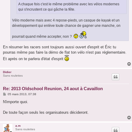
A chaque fois c'est le même problème avec les vélos modernes
qui s'incrustent ce qui gâche la fête.
Vélo moderne mais avec 4 repose-pieds, un casque de kayak et un
développement qui enlève toute chance de gagner une manche, on
pourrait quand même accepter, non ?
En résumer les racers sont toujours aussi ouvert d'esprit et Éric tu
pourras même pas faire la démo de flat ton vélo n'est pas réglementaire.
Et après on te parlera d'état d'esprit
Didier
Sans roulettes
Re: 2013 Oldschool Reunion, 24 aout à Cavaillon
M
05 mars 2013, 07:38
e
s
N'importe quoi.
s
a
g
De toute façon seuls les organisateurs décideront.
e
a.m
Sans roulettes