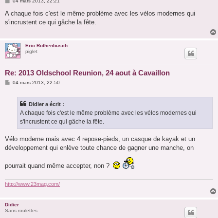
M
04 mars 2013, 22:21
e
s
A chaque fois c'est le même problème avec les vélos modernes qui
s
s'incrustent ce qui gâche la fête.
a
g
e
Eric Rothenbusch
piglet
Re: 2013 Oldschool Reunion, 24 aout à Cavaillon
M
04 mars 2013, 22:50
e
s
s
Didier a écrit :
a
g
A chaque fois c'est le même problème avec les vélos modernes qui
e
s'incrustent ce qui gâche la fête.
Vélo moderne mais avec 4 repose-pieds, un casque de kayak et un
développement qui enlève toute chance de gagner une manche, on
pourrait quand même accepter, non ?
http://www.23mag.com/
Didier
Sans roulettes