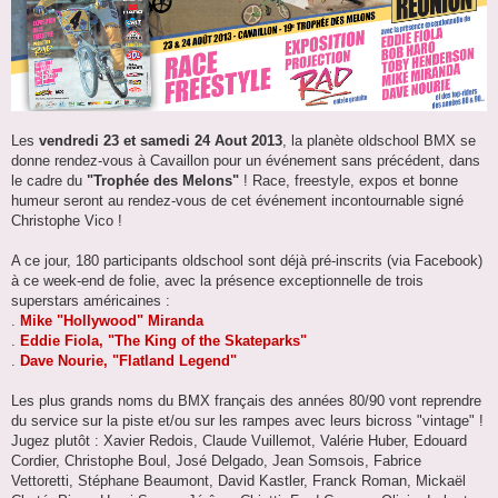
Les
vendredi 23 et samedi 24 Aout 2013
, la planète oldschool BMX se
donne rendez-vous à Cavaillon pour un événement sans précédent, dans
le cadre du
"Trophée des Melons"
! Race, freestyle, expos et bonne
humeur seront au rendez-vous de cet événement incontournable signé
Christophe Vico !
A ce jour, 180 participants oldschool sont déjà pré-inscrits (via Facebook)
à ce week-end de folie, avec la présence exceptionnelle de trois
superstars américaines :
.
Mike "Hollywood" Miranda
.
Eddie Fiola, "The King of the Skateparks"
.
Dave Nourie, "Flatland Legend"
Les plus grands noms du BMX français des années 80/90 vont reprendre
du service sur la piste et/ou sur les rampes avec leurs bicross "vintage" !
Jugez plutôt : Xavier Redois, Claude Vuillemot, Valérie Huber, Edouard
Cordier, Christophe Boul, José Delgado, Jean Somsois, Fabrice
Vettoretti, Stéphane Beaumont, David Kastler, Franck Roman, Mickaël