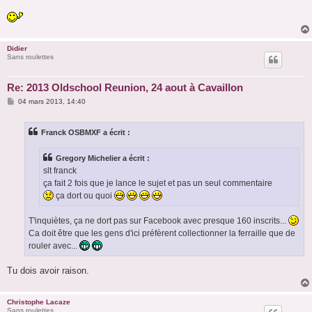
Didier
Sans roulettes
Re: 2013 Oldschool Reunion, 24 aout à Cavaillon
M
04 mars 2013, 14:40
e
s
s
Franck OSBMXF a écrit :
a
g
e
Gregory Michelier a écrit :
slt franck
ça fait 2 fois que je lance le sujet et pas un seul commentaire
ça dort ou quoi
T'inquiètes, ça ne dort pas sur Facebook avec presque 160 inscrits...
Ca doit être que les gens d'ici préfèrent collectionner la ferraille que de
rouler avec...
Tu dois avoir raison.
Christophe Lacaze
Sans roulettes