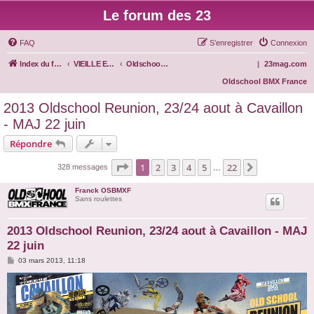
Le forum des 23
FAQ
S’enregistrer
Connexion
Index du forum
VIEILLE ECOLE
Oldschool BMX
|
23mag.com
Oldschool BMX France
2013 Oldschool Reunion, 23/24 aout à Cavaillon
- MAJ 22 juin
Répondre
Page
1
sur
22
1
2
3
4
5
22
Suivante
328 messages
…
Franck OSBMXF
Sans roulettes
2013 Oldschool Reunion, 23/24 aout à Cavaillon - MAJ
22 juin
M
03 mars 2013, 11:18
e
s
s
a
g
e