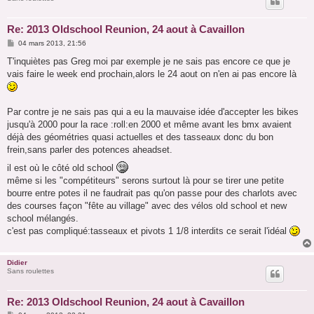
Re: 2013 Oldschool Reunion, 24 aout à Cavaillon
M
04 mars 2013, 21:56
e
s
T'inquiètes pas Greg moi par exemple je ne sais pas encore ce que je
s
vais faire le week end prochain,alors le 24 aout on n'en ai pas encore là
a
g
e
Par contre je ne sais pas qui a eu la mauvaise idée d'accepter les bikes
jusqu'à 2000 pour la race :roll:en 2000 et même avant les bmx avaient
déjà des géométries quasi actuelles et des tasseaux donc du bon
frein,sans parler des potences aheadset.
il est où le côté old school
même si les "compétiteurs" serons surtout là pour se tirer une petite
bourre entre potes il ne faudrait pas qu'on passe pour des charlots avec
des courses façon "fête au village" avec des vélos old school et new
school mélangés.
c'est pas compliqué:tasseaux et pivots 1 1/8 interdits ce serait l'idéal
Didier
Sans roulettes
Re: 2013 Oldschool Reunion, 24 aout à Cavaillon