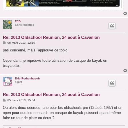
TCD
Sans roulettes
Re: 2013 Oldschool Reunion, 24 aout à Cavaillon
M
05 mars 2013, 12:19
e
s
pas concerné, mais j'approuve ce topic.
s
a
g
Cependant, je réprouve toute utilisation de casque de kayak en
e
bicyclette.
Eric Rothenbusch
piglet
Re: 2013 Oldschool Reunion, 24 aout à Cavaillon
M
05 mars 2013, 15:04
e
s
Ou alors deux courses, une pour les oldschools pre-(13 août 1987) et un
s
open pour que les connards en casque de kayak puissent quand même
a
g
faire un tour de piste ou deux ?
e