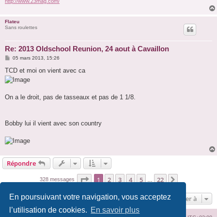
http://www.23mag.com/
Flateu
Sans roulettes
Re: 2013 Oldschool Reunion, 24 aout à Cavaillon
M
05 mars 2013, 15:26
e
s
TCD et moi on vient avec ca
s
a
g
e
On a le droit, pas de tasseaux et pas de 1 1/8.
Bobby lui il vient avec son country
Répondre
Page
1
sur
22
1
2
3
4
5
22
Suivante
328 messages
…
En poursuivant votre navigation, vous acceptez
Aller à
l’utilisation de cookies.
En savoir plus