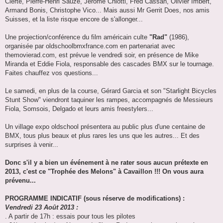
Clerté, Pierre-Henri Sauze, Jérôme Chiotti, Fred Cassan, Olivier Imbert,
Armand Bonis, Christophe Vico... Mais aussi Mr Gerrit Does, nos amis
Suisses, et la liste risque encore de s'allonger...
Une projection/conférence du film américain culte
"Rad"
(1986),
organisée par oldschoolbmxfrance.com en partenariat avec
themovierad.com, est prévue le vendredi soir, en présence de Mike
Miranda et Eddie Fiola, responsable des cascades BMX sur le tournage.
Faites chauffez vos questions...
Le samedi, en plus de la course, Gérard Garcia et son "Starlight Bicycles
Stunt Show" viendront taquiner les rampes, accompagnés de Messieurs
Fiola, Somsois, Delgado et leurs amis freestylers...
Un village expo oldschool présentera au public plus d'une centaine de
BMX, tous plus beaux et plus rares les uns que les autres... Et des
surprises à venir...
Donc s'il y a bien un événement à ne rater sous aucun prétexte en
2013, c'est ce "Trophée des Melons" à Cavaillon !!! On vous aura
prévenu...
PROGRAMME INDICATIF (sous réserve de modifications) :
Vendredi 23 Août 2013 :
. A partir de 17h : essais pour tous les pilotes