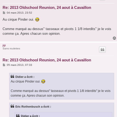
Re: 2013 Oldschool Reunion, 24 aout à Cavaillon
M
04 mars 2013, 23:52
e
s
Au cirque Pinder oui.
s
a
g
Comme marqué au dessus" tasseaux et pivots 1 1/8 interdits" je le vois
e
comme ça. Apres chacun son opinion.
jiji
Sans roulettes
Re: 2013 Oldschool Reunion, 24 aout à Cavaillon
M
05 mars 2013, 07:33
e
s
s
Didier a écrit :
a
g
Au cirque Pinder oui.
e
Comme marqué au dessus" tasseaux et pivots 1 1/8 interdits" je le vois
comme ça. Apres chacun son opinion.
Eric Rothenbusch a écrit :
Didier a écrit :