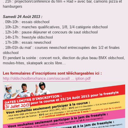
. 21h : projection/conférence du film « Rad » avec bar, camions pizza et
hamburgers
Samedi 24 Août 2013 :
. 09h-10h : essais oldschool
. 10h-12h : manches qualificatives, 1/8, 1/4 catégorie oldschool
. 12h-14h : pause déjeuner et concours de saut oldschool
. 14h-17h : freestyle oldschool
. 17h-18h : essais newschool
. 18h-01h du mat' : courses newschool entrecoupées des 1/2 et finales
oldschool
Et pendant la soirée : concert rock, élection du plus beau BMX oldschool,
moules-frites, skatepark accès libre…
Les formulaires d’inscriptions sont téléchargeables ici :
http://oldschoolbmxfrance.com/oscavaill ... iption.pdf