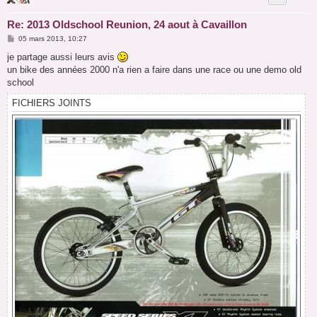
Re: 2013 Oldschool Reunion, 24 aout à Cavaillon
M
05 mars 2013, 10:27
e
s
je partage aussi leurs avis
s
un bike des années 2000 n'a rien a faire dans une race ou une demo old
a
g
school
e
FICHIERS JOINTS