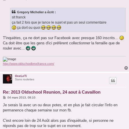
e
s
s
Gregory Michelier a écrit :
a
g
slt franck
e
ça fait 2 fois que je lance le sujet et pas un seul commentaire
ça dort ou quoi
T'inquiètes, ça ne dort pas sur Facebook avec presque 160 inscrits...
Ca doit être que les gens d'ici préfèrent collectionner la ferraille que de
rouler avec...
http://www.oldschoolbmxfrance.com/
OceLeTi
Sans roulettes
Re: 2013 Oldschool Reunion, 24 aout à Cavaillon
M
04 mars 2013, 08:10
e
s
Je serais là avec un ou deux potes, et en plus je fait circuler l'info en
s
permanence chaque semaine sur mon fb.
a
g
e
C'est encore loin de 24 Août alors pas d'inquiétude, si personne ne
réponds pas de trop sur le sujet en ce moment.