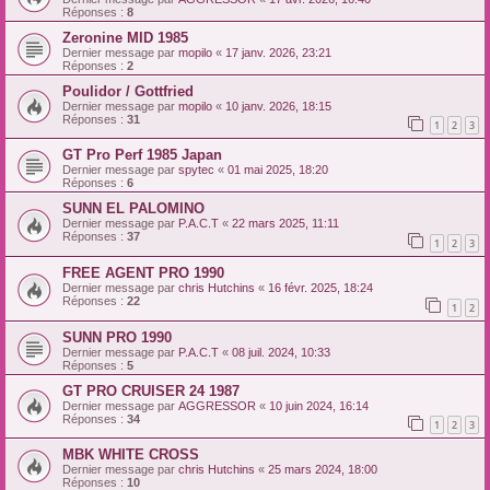
Réponses :
8
Zeronine MID 1985
Dernier message par
mopilo
«
17 janv. 2026, 23:21
Réponses :
2
Poulidor / Gottfried
Dernier message par
mopilo
«
10 janv. 2026, 18:15
Réponses :
31
1
2
3
GT Pro Perf 1985 Japan
Dernier message par
spytec
«
01 mai 2025, 18:20
Réponses :
6
SUNN EL PALOMINO
Dernier message par
P.A.C.T
«
22 mars 2025, 11:11
Réponses :
37
1
2
3
FREE AGENT PRO 1990
Dernier message par
chris Hutchins
«
16 févr. 2025, 18:24
Réponses :
22
1
2
SUNN PRO 1990
Dernier message par
P.A.C.T
«
08 juil. 2024, 10:33
Réponses :
5
GT PRO CRUISER 24 1987
Dernier message par
AGGRESSOR
«
10 juin 2024, 16:14
Réponses :
34
1
2
3
MBK WHITE CROSS
Dernier message par
chris Hutchins
«
25 mars 2024, 18:00
Réponses :
10