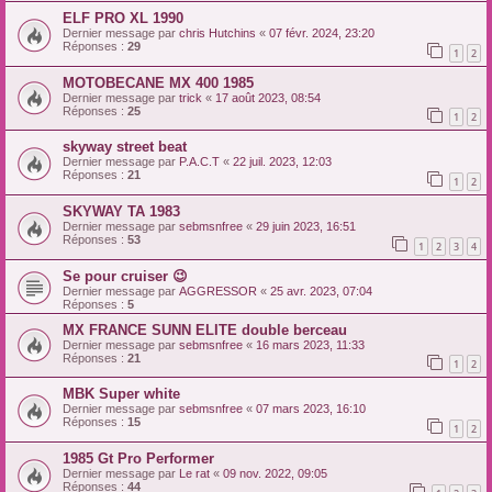
ELF PRO XL 1990
Dernier message par
chris Hutchins
«
07 févr. 2024, 23:20
Réponses :
29
1
2
MOTOBECANE MX 400 1985
Dernier message par
trick
«
17 août 2023, 08:54
Réponses :
25
1
2
skyway street beat
Dernier message par
P.A.C.T
«
22 juil. 2023, 12:03
Réponses :
21
1
2
SKYWAY TA 1983
Dernier message par
sebmsnfree
«
29 juin 2023, 16:51
Réponses :
53
1
2
3
4
Se pour cruiser 😉
Dernier message par
AGGRESSOR
«
25 avr. 2023, 07:04
Réponses :
5
MX FRANCE SUNN ELITE double berceau
Dernier message par
sebmsnfree
«
16 mars 2023, 11:33
Réponses :
21
1
2
MBK Super white
Dernier message par
sebmsnfree
«
07 mars 2023, 16:10
Réponses :
15
1
2
1985 Gt Pro Performer
Dernier message par
Le rat
«
09 nov. 2022, 09:05
Réponses :
44