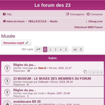
Le forum des 23
FAQ
S’enregistrer
Connexion
Index du forum
VIEILLE ECOLE
Musée
|
23mag.com
Oldschool BMX France
Musée
Nouveau sujet
Page
1
sur
46
1
2
3
4
5
46
Suivante
902 sujets
…
Sujets
Règles du jeu...
Dernier message par
Sam.O
«
04 nov. 2020, 21:27
Réponses :
46
1
2
3
4
23 MUSEUM - LE MUSEE DES MEMBRES DU FORUM
Dernier message par
Zefloued
«
03 oct. 2019, 09:18
Réponses :
8
Règles du jeu...
Dernier message par
Invité
«
30 janv. 2007, 23:48
Réponses :
1
motobecane BX 20
Dernier message par
AGGRESSOR
«
17 avr. 2026, 16:40