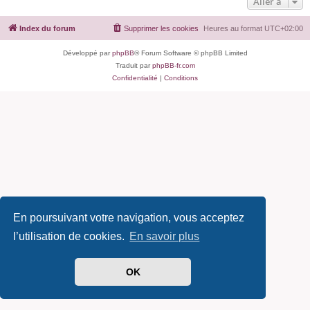
Aller à
Index du forum
Supprimer les cookies
Heures au format
UTC+02:00
Développé par
phpBB
® Forum Software © phpBB Limited
Traduit par
phpBB-fr.com
Confidentialité
|
Conditions
En poursuivant votre navigation, vous acceptez
l’utilisation de cookies.
En savoir plus
OK