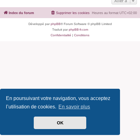
Aller à
Index du forum
Supprimer les cookies
Heures au format
UTC+02:00
Développé par
phpBB
® Forum Software © phpBB Limited
Traduit par
phpBB-fr.com
Confidentialité
|
Conditions
En poursuivant votre navigation, vous acceptez
l’utilisation de cookies.
En savoir plus
OK