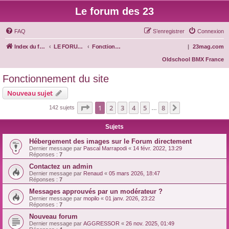
Le forum des 23
FAQ
S’enregistrer
Connexion
Index du forum
LE FORUM DES 23
Fonctionnement du site
|
23mag.com
Oldschool BMX France
Fonctionnement du site
Nouveau sujet
Page
1
sur
8
1
2
3
4
5
8
Suivante
142 sujets
…
Sujets
Hébergement des images sur le Forum directement
Dernier message par
Pascal Marrapodi
«
14 févr. 2022, 13:29
Réponses :
7
Contactez un admin
Dernier message par
Renaud
«
05 mars 2026, 18:47
Réponses :
7
Messages approuvés par un modérateur ?
Dernier message par
mopilo
«
01 janv. 2026, 23:22
Réponses :
7
Nouveau forum
Dernier message par
AGGRESSOR
«
26 nov. 2025, 01:49