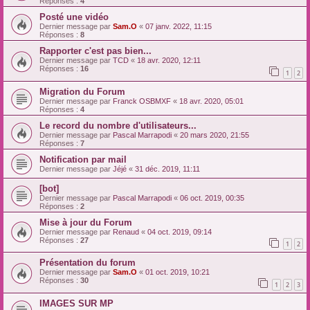
Réponses :
4
Posté une vidéo
Dernier message par
Sam.O
«
07 janv. 2022, 11:15
Réponses :
8
Rapporter c'est pas bien...
Dernier message par
TCD
«
18 avr. 2020, 12:11
Réponses :
16
1
2
Migration du Forum
Dernier message par
Franck OSBMXF
«
18 avr. 2020, 05:01
Réponses :
4
Le record du nombre d'utilisateurs...
Dernier message par
Pascal Marrapodi
«
20 mars 2020, 21:55
Réponses :
7
Notification par mail
Dernier message par
Jéjé
«
31 déc. 2019, 11:11
[bot]
Dernier message par
Pascal Marrapodi
«
06 oct. 2019, 00:35
Réponses :
2
Mise à jour du Forum
Dernier message par
Renaud
«
04 oct. 2019, 09:14
Réponses :
27
1
2
Présentation du forum
Dernier message par
Sam.O
«
01 oct. 2019, 10:21
Réponses :
30
1
2
3
IMAGES SUR MP