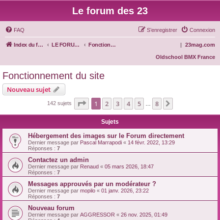
Le forum des 23
FAQ
S’enregistrer
Connexion
Index du forum
LE FORUM DES 23
Fonctionnement du site
|
23mag.com
Oldschool BMX France
Fonctionnement du site
Nouveau sujet
Page
1
sur
8
1
2
3
4
5
8
Suivante
142 sujets
…
Sujets
Hébergement des images sur le Forum directement
Dernier message par
Pascal Marrapodi
«
14 févr. 2022, 13:29
Réponses :
7
Contactez un admin
Dernier message par
Renaud
«
05 mars 2026, 18:47
Réponses :
7
Messages approuvés par un modérateur ?
Dernier message par
mopilo
«
01 janv. 2026, 23:22
Réponses :
7
Nouveau forum
Dernier message par
AGGRESSOR
«
26 nov. 2025, 01:49