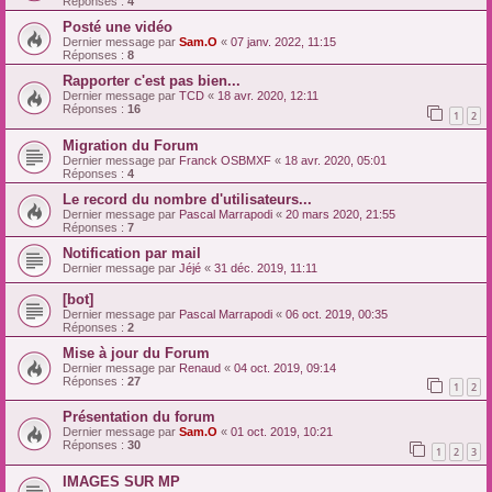
Réponses :
4
Posté une vidéo
Dernier message par
Sam.O
«
07 janv. 2022, 11:15
Réponses :
8
Rapporter c'est pas bien...
Dernier message par
TCD
«
18 avr. 2020, 12:11
Réponses :
16
1
2
Migration du Forum
Dernier message par
Franck OSBMXF
«
18 avr. 2020, 05:01
Réponses :
4
Le record du nombre d'utilisateurs...
Dernier message par
Pascal Marrapodi
«
20 mars 2020, 21:55
Réponses :
7
Notification par mail
Dernier message par
Jéjé
«
31 déc. 2019, 11:11
[bot]
Dernier message par
Pascal Marrapodi
«
06 oct. 2019, 00:35
Réponses :
2
Mise à jour du Forum
Dernier message par
Renaud
«
04 oct. 2019, 09:14
Réponses :
27
1
2
Présentation du forum
Dernier message par
Sam.O
«
01 oct. 2019, 10:21
Réponses :
30
1
2
3
IMAGES SUR MP