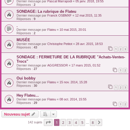
Dernier message par
Pascal Marrapodi
«
05 janv. 2018, 19:55
Réponses :
2
SONDAGE: La rubrique de Flateu
Dernier message par
Franck OSBMXF
«
12 mai 2015, 11:35
Réponses :
9
.
Dernier message par
Flateu
«
10 mai 2015, 20:01
Réponses :
2
MUSÉE
Dernier message par
Christophe Petitot
«
28 avr. 2015, 18:53
Réponses :
43
1
2
3
SONDAGE : FERMETURE DE LA RUBRIQUE "Achats-Ventes-
Trocs"
Dernier message par
AGGRESSOR
«
17 mars 2015, 01:52
Réponses :
27
1
2
Oui bobby
Dernier message par
Flateu
«
15 nov. 2014, 15:28
Réponses :
30
1
2
3
Hey Flateu...
Dernier message par
Flateu
«
08 oct. 2014, 15:55
Réponses :
29
1
2
Nouveau sujet
Page
1
sur
8
1
2
3
4
5
8
Suivante
142 sujets
…