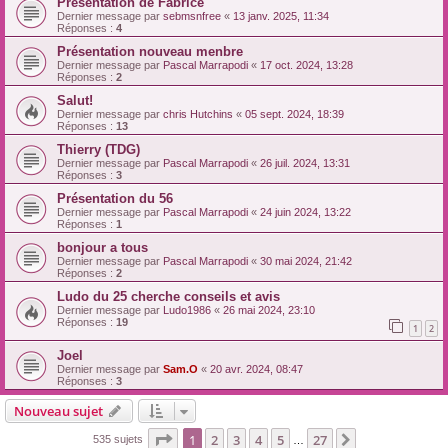
Présentation de Fabrice
Dernier message par
sebmsnfree
«
13 janv. 2025, 11:34
Réponses :
4
Présentation nouveau menbre
Dernier message par
Pascal Marrapodi
«
17 oct. 2024, 13:28
Réponses :
2
Salut!
Dernier message par
chris Hutchins
«
05 sept. 2024, 18:39
Réponses :
13
Thierry (TDG)
Dernier message par
Pascal Marrapodi
«
26 juil. 2024, 13:31
Réponses :
3
Présentation du 56
Dernier message par
Pascal Marrapodi
«
24 juin 2024, 13:22
Réponses :
1
bonjour a tous
Dernier message par
Pascal Marrapodi
«
30 mai 2024, 21:42
Réponses :
2
Ludo du 25 cherche conseils et avis
Dernier message par
Ludo1986
«
26 mai 2024, 23:10
Réponses :
19
1
2
Joel
Dernier message par
Sam.O
«
20 avr. 2024, 08:47
Réponses :
3
Nouveau sujet
Page
1
sur
27
1
2
3
4
5
27
Suivante
535 sujets
…