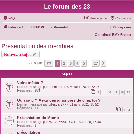
Le forum des 23
FAQ
S’enregistrer
Connexion
Index du forum
LE FORUM DES 23
Présentation des membres
|
23mag.com
Oldschool BMX France
Présentation des membres
Nouveau sujet
Page
1
sur
27
1
2
3
4
5
27
Suivante
535 sujets
…
Sujets
Votre métier ?
Dernier message par
sebmsnfree
«
30 sept. 2021, 22:27
Réponses :
283
1
16
17
18
19
…
Où vis-tu ? As-tu des amis près de chez toi ?
Dernier message par
gilles.rs.777
«
31 janv. 2021, 18:52
Réponses :
17
1
2
Présentation de Momo
Dernier message par
AGGRESSOR
«
11 mai 2026, 13:30
Réponses :
2
présentation