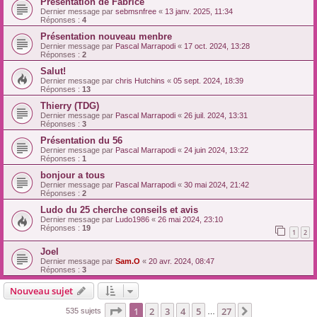
Présentation de Fabrice
Dernier message par
sebmsnfree
«
13 janv. 2025, 11:34
Réponses :
4
Présentation nouveau menbre
Dernier message par
Pascal Marrapodi
«
17 oct. 2024, 13:28
Réponses :
2
Salut!
Dernier message par
chris Hutchins
«
05 sept. 2024, 18:39
Réponses :
13
Thierry (TDG)
Dernier message par
Pascal Marrapodi
«
26 juil. 2024, 13:31
Réponses :
3
Présentation du 56
Dernier message par
Pascal Marrapodi
«
24 juin 2024, 13:22
Réponses :
1
bonjour a tous
Dernier message par
Pascal Marrapodi
«
30 mai 2024, 21:42
Réponses :
2
Ludo du 25 cherche conseils et avis
Dernier message par
Ludo1986
«
26 mai 2024, 23:10
Réponses :
19
1
2
Joel
Dernier message par
Sam.O
«
20 avr. 2024, 08:47
Réponses :
3
Nouveau sujet
Page
1
sur
27
1
2
3
4
5
27
Suivante
535 sujets
…