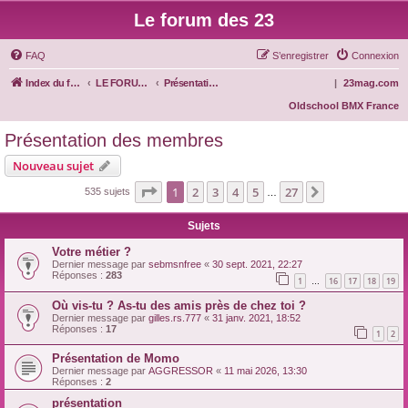
Le forum des 23
FAQ
S’enregistrer
Connexion
Index du forum
LE FORUM DES 23
Présentation des membres
|
23mag.com
Oldschool BMX France
Présentation des membres
Nouveau sujet
Page
1
sur
27
1
2
3
4
5
27
Suivante
535 sujets
…
Sujets
Votre métier ?
Dernier message par
sebmsnfree
«
30 sept. 2021, 22:27
Réponses :
283
1
16
17
18
19
…
Où vis-tu ? As-tu des amis près de chez toi ?
Dernier message par
gilles.rs.777
«
31 janv. 2021, 18:52
Réponses :
17
1
2
Présentation de Momo
Dernier message par
AGGRESSOR
«
11 mai 2026, 13:30
Réponses :
2
présentation