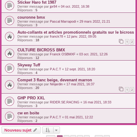
Sticker Haro fst 1987
Dernier message par
jpr84
«
04 oct. 2022, 16:38
Réponses :
5
couronne bmx
Dernier message par
Pascal Marrapodi
«
29 mars 2022, 21:21
Réponses :
3
Auto-collants et articles promotionnels gratuits sur le bicross
Dernier message par
franck78
«
12 janv. 2022, 09:05
Réponses :
18
1
2
CULTURE BICROSS BMX
Dernier message par
Franck OSBMXF
«
03 oct. 2021, 12:26
Réponses :
12
Skyway Tuff
Dernier message par
P.A.C.T
«
12 sept. 2021, 18:20
Réponses :
4
Compet 3 flanc beige, devenant marron
Dernier message par
Ninjardin
«
17 mai 2021, 16:37
Réponses :
20
1
2
GHP PRO XXL
Dernier message par
RIDER.SE.RACING
«
16 mai 2021, 18:33
Réponses :
3
cw en boite
Dernier message par
P.A.C.T
«
01 mai 2021, 12:22
Réponses :
2
Nouveau sujet