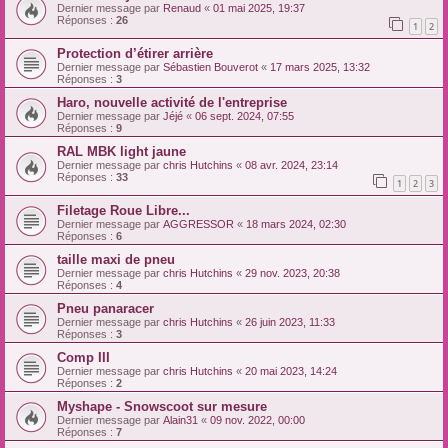
Dernier message par
Renaud
«
01 mai 2025, 19:37
Réponses :
26
1
2
Protection d’étirer arrière
Dernier message par
Sébastien Bouverot
«
17 mars 2025, 13:32
Réponses :
3
Haro, nouvelle activité de l'entreprise
Dernier message par
Jéjé
«
06 sept. 2024, 07:55
Réponses :
9
RAL MBK light jaune
Dernier message par
chris Hutchins
«
08 avr. 2024, 23:14
Réponses :
33
1
2
3
Filetage Roue Libre...
Dernier message par
AGGRESSOR
«
18 mars 2024, 02:30
Réponses :
6
taille maxi de pneu
Dernier message par
chris Hutchins
«
29 nov. 2023, 20:38
Réponses :
4
Pneu panaracer
Dernier message par
chris Hutchins
«
26 juin 2023, 11:33
Réponses :
3
Comp III
Dernier message par
chris Hutchins
«
20 mai 2023, 14:24
Réponses :
2
Myshape - Snowscoot sur mesure
Dernier message par
Alain31
«
09 nov. 2022, 00:00
Réponses :
7