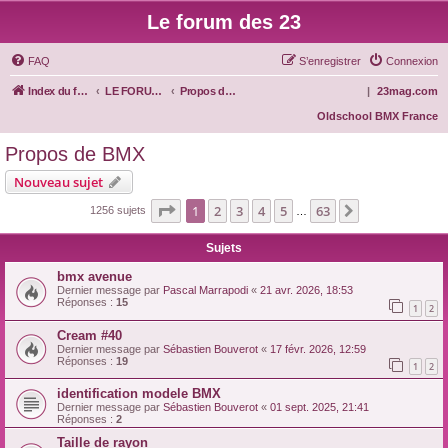
Le forum des 23
FAQ
S’enregistrer
Connexion
Index du forum
LE FORUM DES 23
Propos de BMX
|
23mag.com
Oldschool BMX France
Propos de BMX
Nouveau sujet
Page
1
sur
63
1
2
3
4
5
63
Suivante
1256 sujets
…
Sujets
bmx avenue
Dernier message par
Pascal Marrapodi
«
21 avr. 2026, 18:53
Réponses :
15
1
2
Cream #40
Dernier message par
Sébastien Bouverot
«
17 févr. 2026, 12:59
Réponses :
19
1
2
identification modele BMX
Dernier message par
Sébastien Bouverot
«
01 sept. 2025, 21:41
Réponses :
2
Taille de rayon