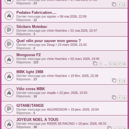
Réponses :
23
1
2
Pedales Fabrication....
Dernier message par
spytec
«
06 mai 2026, 22:09
Réponses :
12
Stickers Motobec
Dernier message par
chris Hutchins
«
01 mai 2026, 22:47
Réponses :
3
Quel vélo pour sauver mon genou ?
Dernier message par
Doug
«
23 mars 2026, 21:02
Réponses :
2
Mongoose F2
Dernier message par
chris Hutchins
«
02 mars 2026, 19:45
Réponses :
110
1
5
6
7
8
…
MBK light 1988
Dernier message par
chris Hutchins
«
19 févr. 2026, 22:38
Réponses :
23
1
2
Vélo cross MBK
Dernier message par
mopilo
«
22 janv. 2026, 15:53
Réponses :
16
1
2
GITANE/TANGE
Dernier message par
AGGRESSOR
«
19 janv. 2026, 10:04
Réponses :
5
JOYEUX NOEL A TOUS
Dernier message par
RIDER.SE.RACING
«
18 janv. 2026, 08:33
Réponses :
38
1
2
3