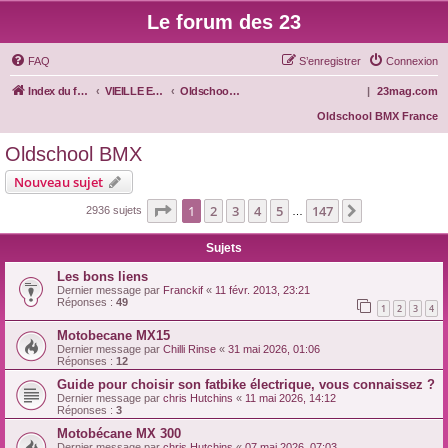
Le forum des 23
FAQ
S’enregistrer
Connexion
Index du forum
VIEILLE ECOLE
Oldschool BMX
|
23mag.com
Oldschool BMX France
Oldschool BMX
Nouveau sujet
Page
1
sur
147
1
2
3
4
5
147
Suivante
2936 sujets
…
Sujets
Les bons liens
Dernier message par
Franckif
«
11 févr. 2013, 23:21
Réponses :
49
1
2
3
4
Motobecane MX15
Dernier message par
Chilli Rinse
«
31 mai 2026, 01:06
Réponses :
12
Guide pour choisir son fatbike électrique, vous connaissez ?
Dernier message par
chris Hutchins
«
11 mai 2026, 14:12
Réponses :
3
Motobécane MX 300
Dernier message par
chris Hutchins
«
07 mai 2026, 07:03