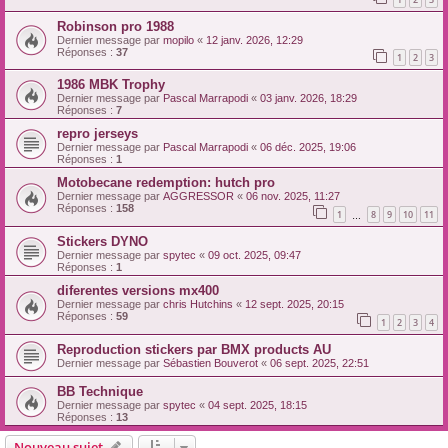
Robinson pro 1988
Dernier message par
mopilo
«
12 janv. 2026, 12:29
Réponses :
37
1
2
3
1986 MBK Trophy
Dernier message par
Pascal Marrapodi
«
03 janv. 2026, 18:29
Réponses :
7
repro jerseys
Dernier message par
Pascal Marrapodi
«
06 déc. 2025, 19:06
Réponses :
1
Motobecane redemption: hutch pro
Dernier message par
AGGRESSOR
«
06 nov. 2025, 11:27
Réponses :
158
1
8
9
10
11
…
Stickers DYNO
Dernier message par
spytec
«
09 oct. 2025, 09:47
Réponses :
1
diferentes versions mx400
Dernier message par
chris Hutchins
«
12 sept. 2025, 20:15
Réponses :
59
1
2
3
4
Reproduction stickers par BMX products AU
Dernier message par
Sébastien Bouverot
«
06 sept. 2025, 22:51
BB Technique
Dernier message par
spytec
«
04 sept. 2025, 18:15
Réponses :
13
Nouveau sujet