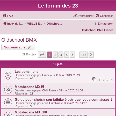
Le forum des 23
FAQ
S’enregistrer
Connexion
Index du forum
VIEILLE ECOLE
Oldschool BMX
|
23mag.com
Oldschool BMX France
Oldschool BMX
Nouveau sujet
Page
1
sur
147
1
2
3
4
5
147
Suivante
2936 sujets
…
Sujets
Les bons liens
Dernier message par
Franckif
«
11 févr. 2013, 23:21
Réponses :
49
1
2
3
4
Motobecane MX15
Dernier message par
Chilli Rinse
«
31 mai 2026, 01:06
Réponses :
12
Guide pour choisir son fatbike électrique, vous connaissez ?
Dernier message par
chris Hutchins
«
11 mai 2026, 14:12
Réponses :
3
Motobécane MX 300
Dernier message par
chris Hutchins
«
07 mai 2026, 07:03