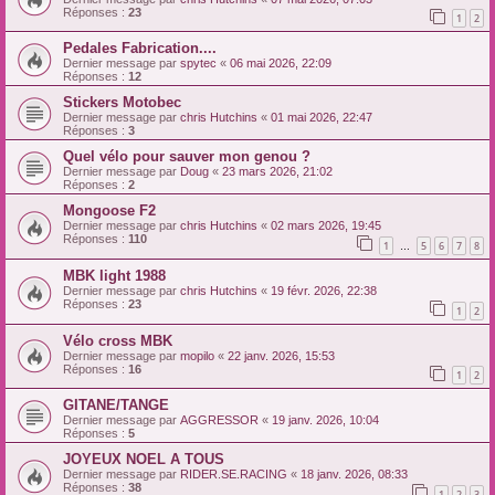
Réponses :
23
1
2
Pedales Fabrication....
Dernier message par
spytec
«
06 mai 2026, 22:09
Réponses :
12
Stickers Motobec
Dernier message par
chris Hutchins
«
01 mai 2026, 22:47
Réponses :
3
Quel vélo pour sauver mon genou ?
Dernier message par
Doug
«
23 mars 2026, 21:02
Réponses :
2
Mongoose F2
Dernier message par
chris Hutchins
«
02 mars 2026, 19:45
Réponses :
110
1
5
6
7
8
…
MBK light 1988
Dernier message par
chris Hutchins
«
19 févr. 2026, 22:38
Réponses :
23
1
2
Vélo cross MBK
Dernier message par
mopilo
«
22 janv. 2026, 15:53
Réponses :
16
1
2
GITANE/TANGE
Dernier message par
AGGRESSOR
«
19 janv. 2026, 10:04
Réponses :
5
JOYEUX NOEL A TOUS
Dernier message par
RIDER.SE.RACING
«
18 janv. 2026, 08:33
Réponses :
38
1
2
3