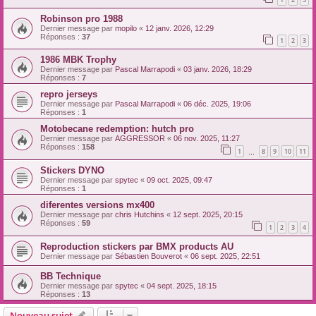
Robinson pro 1988
Dernier message par
mopilo
«
12 janv. 2026, 12:29
Réponses :
37
1
2
3
1986 MBK Trophy
Dernier message par
Pascal Marrapodi
«
03 janv. 2026, 18:29
Réponses :
7
repro jerseys
Dernier message par
Pascal Marrapodi
«
06 déc. 2025, 19:06
Réponses :
1
Motobecane redemption: hutch pro
Dernier message par
AGGRESSOR
«
06 nov. 2025, 11:27
Réponses :
158
1
8
9
10
11
…
Stickers DYNO
Dernier message par
spytec
«
09 oct. 2025, 09:47
Réponses :
1
diferentes versions mx400
Dernier message par
chris Hutchins
«
12 sept. 2025, 20:15
Réponses :
59
1
2
3
4
Reproduction stickers par BMX products AU
Dernier message par
Sébastien Bouverot
«
06 sept. 2025, 22:51
BB Technique
Dernier message par
spytec
«
04 sept. 2025, 18:15
Réponses :
13
Nouveau sujet