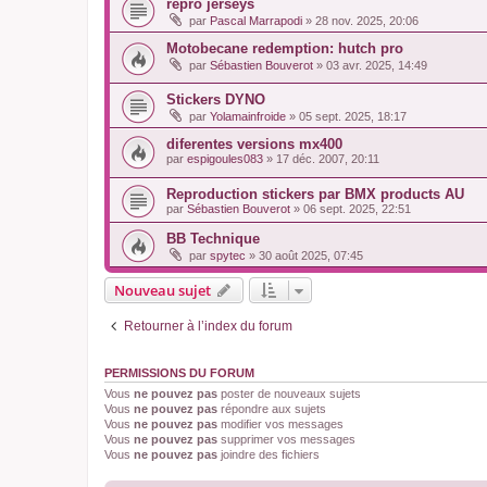
repro jerseys
par
Pascal Marrapodi
»
28 nov. 2025, 20:06
Motobecane redemption: hutch pro
par
Sébastien Bouverot
»
03 avr. 2025, 14:49
Stickers DYNO
par
Yolamainfroide
»
05 sept. 2025, 18:17
diferentes versions mx400
par
espigoules083
»
17 déc. 2007, 20:11
Reproduction stickers par BMX products AU
par
Sébastien Bouverot
»
06 sept. 2025, 22:51
BB Technique
par
spytec
»
30 août 2025, 07:45
Nouveau sujet
Retourner à l’index du forum
PERMISSIONS DU FORUM
Vous
ne pouvez pas
poster de nouveaux sujets
Vous
ne pouvez pas
répondre aux sujets
Vous
ne pouvez pas
modifier vos messages
Vous
ne pouvez pas
supprimer vos messages
Vous
ne pouvez pas
joindre des fichiers