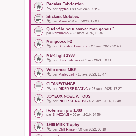
Pedales Fabrication....
par
spytec
»
04 avr. 2026, 04:56
Stickers Motobec
par
Manu
»
30 avr. 2026, 17:03
Quel vélo pour sauver mon genou ?
par
Romuald65
»
23 mars 2026, 10:36
Mongoose F2
par
Sébastien Bouverot
»
27 janv. 2025, 22:48
MBK light 1988
par
chris Hutchins
»
09 mai 2024, 18:11
Vélo cross MBK
par
Marleydad
»
18 avr. 2023, 15:47
GITANE/TANGE
par
RIDER.SE.RACING
»
27 sept. 2025, 17:27
JOYEUX NOEL A TOUS
par
RIDER.SE.RACING
»
25 déc. 2016, 12:48
Robinson pro 1988
par
SHAZZAM!
»
06 avr. 2010, 14:58
1986 MBK Trophy
par
Chilli Rinse
»
30 juin 2022, 00:19