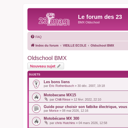
Le forum des 23
BMX Oldschool
FAQ
Index du forum
VIEILLE ECOLE
Oldschool BMX
Oldschool BMX
Nouveau sujet
SUJETS
Les bons liens
par
Eric Rothenbusch
»
30 déc. 2007, 19:18
Motobecane MX15
par
Chilli Rinse
»
12 févr. 2022, 22:10
Guide pour choisir son fatbike électrique, vou
par
Morice
»
08 mai 2026, 12:16
Motobécane MX 300
par
chris Hutchins
»
04 mars 2026, 12:58