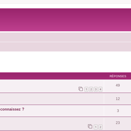
RÉPONSES
49
1
2
3
4
12
s connaissez ?
3
23
1
2