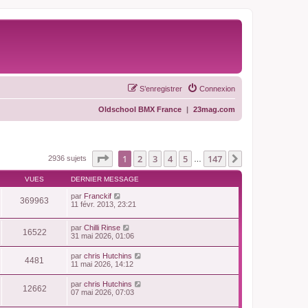
S’enregistrer
Connexion
Oldschool BMX France
|
23mag.com
Page
1
sur
147
1
2
3
4
5
147
Suivante
2936 sujets
…
VUES
DERNIER MESSAGE
par
Franckif
369963
11 févr. 2013, 23:21
par
Chilli Rinse
16522
31 mai 2026, 01:06
par
chris Hutchins
4481
11 mai 2026, 14:12
par
chris Hutchins
12662
07 mai 2026, 07:03