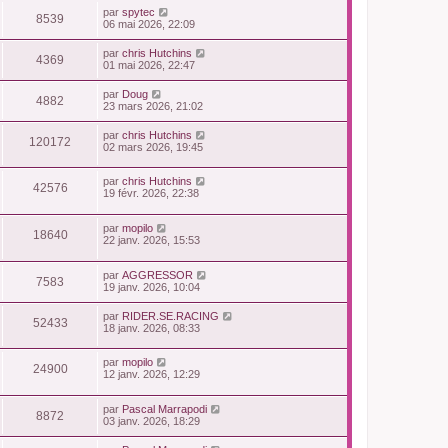
par
spytec
8539
06 mai 2026, 22:09
par
chris Hutchins
4369
01 mai 2026, 22:47
par
Doug
4882
23 mars 2026, 21:02
par
chris Hutchins
120172
02 mars 2026, 19:45
par
chris Hutchins
42576
19 févr. 2026, 22:38
par
mopilo
18640
22 janv. 2026, 15:53
par
AGGRESSOR
7583
19 janv. 2026, 10:04
par
RIDER.SE.RACING
52433
18 janv. 2026, 08:33
par
mopilo
24900
12 janv. 2026, 12:29
par
Pascal Marrapodi
8872
03 janv. 2026, 18:29