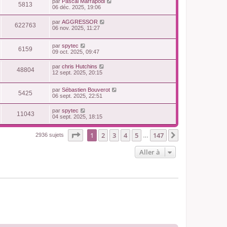
par
Pascal Marrapodi
5813
06 déc. 2025, 19:06
par
AGGRESSOR
622763
06 nov. 2025, 11:27
par
spytec
6159
09 oct. 2025, 09:47
par
chris Hutchins
48804
12 sept. 2025, 20:15
par
Sébastien Bouverot
5425
06 sept. 2025, 22:51
par
spytec
11043
04 sept. 2025, 18:15
Page
1
sur
147
1
2
3
4
5
147
Suivante
2936 sujets
…
Aller à