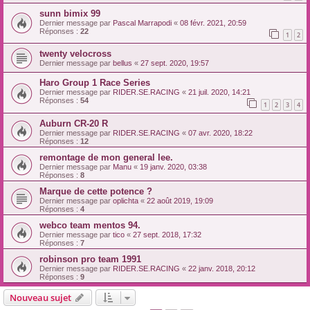
sunn bimix 99
Dernier message par
Pascal Marrapodi
«
08 févr. 2021, 20:59
Réponses :
22
1
2
twenty velocross
Dernier message par
bellus
«
27 sept. 2020, 19:57
Haro Group 1 Race Series
Dernier message par
RIDER.SE.RACING
«
21 juil. 2020, 14:21
Réponses :
54
1
2
3
4
Auburn CR-20 R
Dernier message par
RIDER.SE.RACING
«
07 avr. 2020, 18:22
Réponses :
12
remontage de mon general lee.
Dernier message par
Manu
«
19 janv. 2020, 03:38
Réponses :
8
Marque de cette potence ?
Dernier message par
oplichta
«
22 août 2019, 19:09
Réponses :
4
webco team mentos 94.
Dernier message par
tico
«
27 sept. 2018, 17:32
Réponses :
7
robinson pro team 1991
Dernier message par
RIDER.SE.RACING
«
22 janv. 2018, 20:12
Réponses :
9
Nouveau sujet