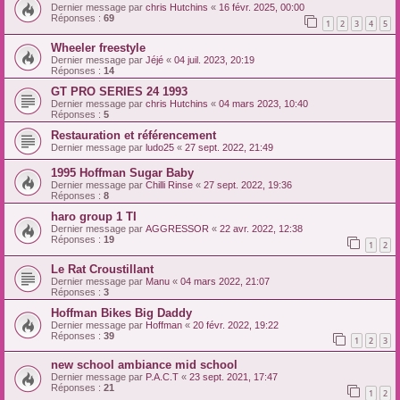
Dernier message par
chris Hutchins
«
16 févr. 2025, 00:00
Réponses :
69
1
2
3
4
5
Wheeler freestyle
Dernier message par
Jéjé
«
04 juil. 2023, 20:19
Réponses :
14
GT PRO SERIES 24 1993
Dernier message par
chris Hutchins
«
04 mars 2023, 10:40
Réponses :
5
Restauration et référencement
Dernier message par
ludo25
«
27 sept. 2022, 21:49
1995 Hoffman Sugar Baby
Dernier message par
Chilli Rinse
«
27 sept. 2022, 19:36
Réponses :
8
haro group 1 TI
Dernier message par
AGGRESSOR
«
22 avr. 2022, 12:38
Réponses :
19
1
2
Le Rat Croustillant
Dernier message par
Manu
«
04 mars 2022, 21:07
Réponses :
3
Hoffman Bikes Big Daddy
Dernier message par
Hoffman
«
20 févr. 2022, 19:22
Réponses :
39
1
2
3
new school ambiance mid school
Dernier message par
P.A.C.T
«
23 sept. 2021, 17:47
Réponses :
21
1
2