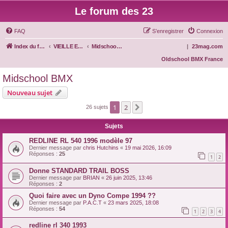
Le forum des 23
FAQ
S’enregistrer
Connexion
Index du forum
VIEILLE ECOLE
Midschool BMX
|
23mag.com
Oldschool BMX France
Midschool BMX
Nouveau sujet
1
2
Suivante
26 sujets
Sujets
REDLINE RL 540 1996 modèle 97
Dernier message par
chris Hutchins
«
19 mai 2026, 16:09
Réponses :
25
1
2
Donne STANDARD TRAIL BOSS
Dernier message par
BRIAN
«
26 juin 2025, 13:46
Réponses :
2
Quoi faire avec un Dyno Compe 1994 ??
Dernier message par
P.A.C.T
«
23 mars 2025, 18:08
Réponses :
54
1
2
3
4
redline rl 340 1993