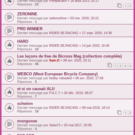
Dernier message par
Pompacash
«
18 août 2023, 03:17
Réponses :
23
1
2
ZERONINE
Dernier message par
sebmsnfree
«
03 nov. 2020, 20:21
Réponses :
1
PRO WINNER
Dernier message par
RIDER.SE.RACING
«
17 sept. 2020, 14:38
HARO
Dernier message par
RIDER.SE.RACING
«
14 juin 2020, 16:46
Réponses :
10
Les leçons de free de Bicross Mag (collection complète)
Dernier message par
Sam.O
«
08 avr. 2020, 20:11
Réponses :
45
1
2
3
4
WEBCO (West European Bicycle Company)
Dernier message par
bobby reloaded
«
08 avr. 2020, 17:06
Réponses :
5
et si on causait ALU
Dernier message par
P.A.C.T
«
26 déc. 2019, 08:07
Réponses :
7
schwinn
Dernier message par
RIDER.SE.RACING
«
08 mai 2018, 18:14
Réponses :
16
1
2
mongoose
Dernier message par
Seba73
«
20 mai 2017, 20:06
Réponses :
4