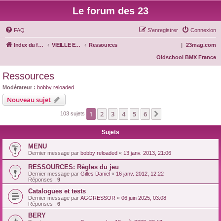
Le forum des 23
FAQ
S’enregistrer
Connexion
Index du forum
VIEILLE ECOLE
Ressources
|
23mag.com
Oldschool BMX France
Ressources
Modérateur :
bobby reloaded
Nouveau sujet
1
2
3
4
5
6
Suivante
103 sujets
Sujets
MENU
Dernier message par
bobby reloaded
«
13 janv. 2013, 21:06
RESSOURCES: Règles du jeu
Dernier message par
Gilles Daniel
«
16 janv. 2012, 12:22
Réponses :
9
Catalogues et tests
Dernier message par
AGGRESSOR
«
06 juin 2025, 03:08
Réponses :
6
BERY