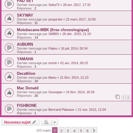
PAD SET
Dernier message par
Seba73
«
28 avr. 2017, 17:32
Réponses :
2
SKYWAY
Dernier message par
poupa lee
«
22 mars 2017, 10:00
Réponses :
11
Motobecane-MBK (frise chronologique)
Dernier message par
SMB83
«
28 déc. 2015, 21:19
Réponses :
14
AUBURN
Dernier message par
Flateu
«
16 juil. 2014, 00:34
Réponses :
1
YAMAHA
Dernier message par
orestt
«
01 avr. 2014, 00:23
Réponses :
3
Decathlon
Dernier message par
Manu
«
21 févr. 2014, 21:23
Réponses :
10
Mac Donald
Dernier message par
Giuseppe
«
15 févr. 2014, 18:29
Réponses :
25
1
2
FISHBONE
Dernier message par
Bertrand Plateaux
«
21 nov. 2013, 12:04
Réponses :
1
Nouveau sujet
1
2
3
4
5
6
Suivante
103 sujets