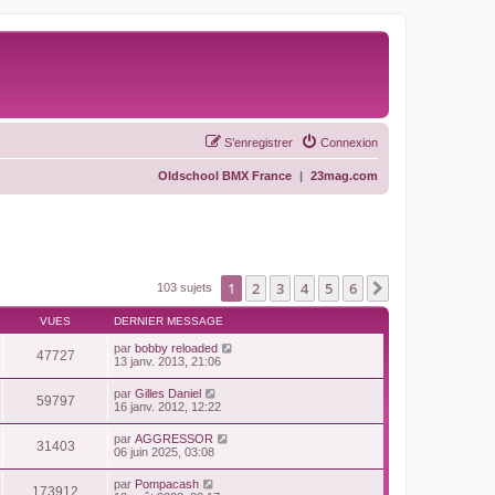
S’enregistrer
Connexion
Oldschool BMX France
|
23mag.com
1
2
3
4
5
6
Suivante
103 sujets
VUES
DERNIER MESSAGE
par
bobby reloaded
47727
13 janv. 2013, 21:06
par
Gilles Daniel
59797
16 janv. 2012, 12:22
par
AGGRESSOR
31403
06 juin 2025, 03:08
par
Pompacash
173912