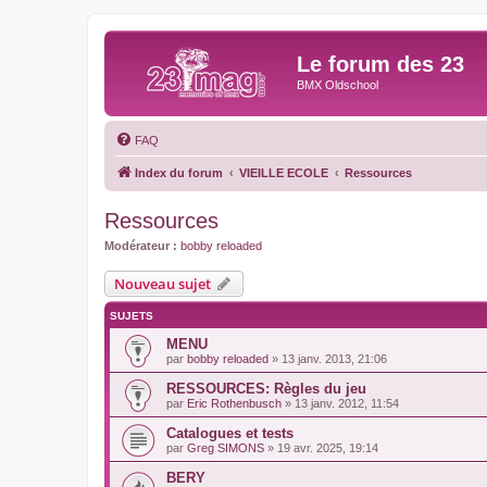
Le forum des 23
BMX Oldschool
FAQ
Index du forum
VIEILLE ECOLE
Ressources
Ressources
Modérateur :
bobby reloaded
Nouveau sujet
SUJETS
MENU
par
bobby reloaded
»
13 janv. 2013, 21:06
RESSOURCES: Règles du jeu
par
Eric Rothenbusch
»
13 janv. 2012, 11:54
Catalogues et tests
par
Greg SIMONS
»
19 avr. 2025, 19:14
BERY