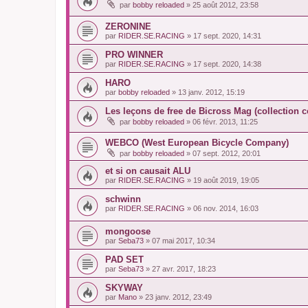
par
bobby reloaded
»
25 août 2012, 23:58
ZERONINE
par
RIDER.SE.RACING
»
17 sept. 2020, 14:31
PRO WINNER
par
RIDER.SE.RACING
»
17 sept. 2020, 14:38
HARO
par
bobby reloaded
»
13 janv. 2012, 15:19
Les leçons de free de Bicross Mag (collection 
par
bobby reloaded
»
06 févr. 2013, 11:25
WEBCO (West European Bicycle Company)
par
bobby reloaded
»
07 sept. 2012, 20:01
et si on causait ALU
par
RIDER.SE.RACING
»
19 août 2019, 19:05
schwinn
par
RIDER.SE.RACING
»
06 nov. 2014, 16:03
mongoose
par
Seba73
»
07 mai 2017, 10:34
PAD SET
par
Seba73
»
27 avr. 2017, 18:23
SKYWAY
par
Mano
»
23 janv. 2012, 23:49