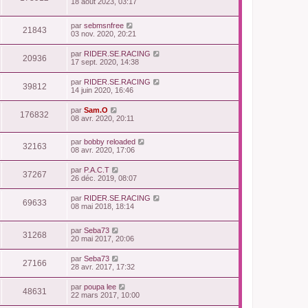
18 août 2023, 03:17
par
sebmsnfree
21843
03 nov. 2020, 20:21
par
RIDER.SE.RACING
20936
17 sept. 2020, 14:38
par
RIDER.SE.RACING
39812
14 juin 2020, 16:46
par
Sam.O
176832
08 avr. 2020, 20:11
par
bobby reloaded
32163
08 avr. 2020, 17:06
par
P.A.C.T
37267
26 déc. 2019, 08:07
par
RIDER.SE.RACING
69633
08 mai 2018, 18:14
par
Seba73
31268
20 mai 2017, 20:06
par
Seba73
27166
28 avr. 2017, 17:32
par
poupa lee
48631
22 mars 2017, 10:00