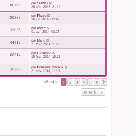
par
SMB83
80795
28 déc. 2015, 21:19
par
Flateu
26887
16 juil. 2014, 00:34
par
orestt
33035
01 avr. 2014, 00:23
par
Manu
44912
21 févr. 2014, 21:23
par
Giuseppe
80914
15 févr. 2014, 18:29
par
Bertrand Plateaux
26366
21 nov. 2013, 12:04
1
2
3
4
5
6
Suivante
103 sujets
Aller à