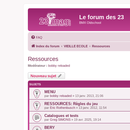
Le forum des 23
BMX Oldschool
FAQ
Index du forum
VIEILLE ECOLE
Ressources
Ressources
Modérateur :
bobby reloaded
Nouveau sujet
SUJETS
MENU
par
bobby reloaded
»
13 janv. 2013, 21:06
RESSOURCES: Règles du jeu
par
Eric Rothenbusch
»
13 janv. 2012, 11:54
Catalogues et tests
par
Greg SIMONS
»
19 avr. 2025, 19:14
BERY