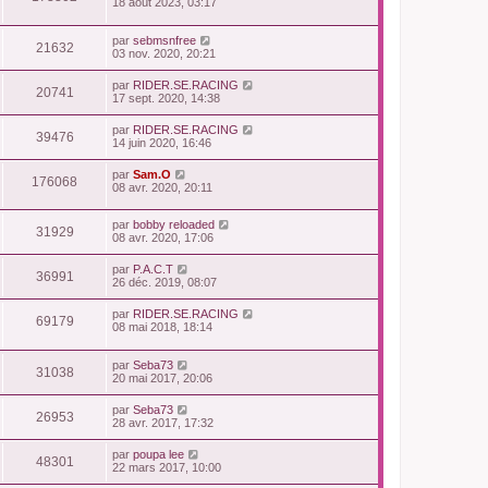
18 août 2023, 03:17
par
sebmsnfree
21632
03 nov. 2020, 20:21
par
RIDER.SE.RACING
20741
17 sept. 2020, 14:38
par
RIDER.SE.RACING
39476
14 juin 2020, 16:46
par
Sam.O
176068
08 avr. 2020, 20:11
par
bobby reloaded
31929
08 avr. 2020, 17:06
par
P.A.C.T
36991
26 déc. 2019, 08:07
par
RIDER.SE.RACING
69179
08 mai 2018, 18:14
par
Seba73
31038
20 mai 2017, 20:06
par
Seba73
26953
28 avr. 2017, 17:32
par
poupa lee
48301
22 mars 2017, 10:00