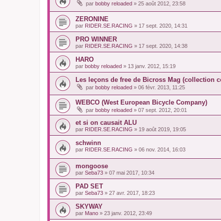
par
bobby reloaded
»
25 août 2012, 23:58
ZERONINE
par
RIDER.SE.RACING
»
17 sept. 2020, 14:31
PRO WINNER
par
RIDER.SE.RACING
»
17 sept. 2020, 14:38
HARO
par
bobby reloaded
»
13 janv. 2012, 15:19
Les leçons de free de Bicross Mag (collection 
par
bobby reloaded
»
06 févr. 2013, 11:25
WEBCO (West European Bicycle Company)
par
bobby reloaded
»
07 sept. 2012, 20:01
et si on causait ALU
par
RIDER.SE.RACING
»
19 août 2019, 19:05
schwinn
par
RIDER.SE.RACING
»
06 nov. 2014, 16:03
mongoose
par
Seba73
»
07 mai 2017, 10:34
PAD SET
par
Seba73
»
27 avr. 2017, 18:23
SKYWAY
par
Mano
»
23 janv. 2012, 23:49