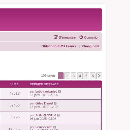
S’enregistrer
Connexion
Oldschool BMX France
|
23mag.com
1
2
3
4
5
6
Suivante
103 sujets
VUES
DERNIER MESSAGE
par
bobby reloaded
47518
13 janv. 2013, 21:06
par
Gilles Daniel
59456
16 janv. 2012, 12:22
par
AGGRESSOR
30795
06 juin 2025, 03:08
par
Pompacash
173302