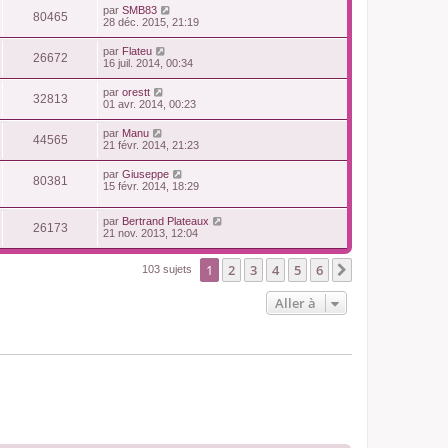
par
SMB83
80465
28 déc. 2015, 21:19
par
Flateu
26672
16 juil. 2014, 00:34
par
orestt
32813
01 avr. 2014, 00:23
par
Manu
44565
21 févr. 2014, 21:23
par
Giuseppe
80381
15 févr. 2014, 18:29
par
Bertrand Plateaux
26173
21 nov. 2013, 12:04
1
2
3
4
5
6
Suivante
103 sujets
Aller à