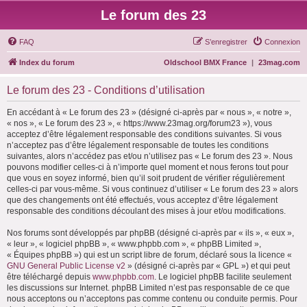
Le forum des 23
FAQ
S’enregistrer
Connexion
Index du forum
Oldschool BMX France
|
23mag.com
Le forum des 23 - Conditions d’utilisation
En accédant à « Le forum des 23 » (désigné ci-après par « nous », « notre »,
« nos », « Le forum des 23 », « https://www.23mag.org/forum23 »), vous
acceptez d’être légalement responsable des conditions suivantes. Si vous
n’acceptez pas d’être légalement responsable de toutes les conditions
suivantes, alors n’accédez pas et/ou n’utilisez pas « Le forum des 23 ». Nous
pouvons modifier celles-ci à n’importe quel moment et nous ferons tout pour
que vous en soyez informé, bien qu’il soit prudent de vérifier régulièrement
celles-ci par vous-même. Si vous continuez d’utiliser « Le forum des 23 » alors
que des changements ont été effectués, vous acceptez d’être légalement
responsable des conditions découlant des mises à jour et/ou modifications.
Nos forums sont développés par phpBB (désigné ci-après par « ils », « eux »,
« leur », « logiciel phpBB », « www.phpbb.com », « phpBB Limited »,
« Équipes phpBB ») qui est un script libre de forum, déclaré sous la licence «
GNU General Public License v2
» (désigné ci-après par « GPL ») et qui peut
être téléchargé depuis
www.phpbb.com
. Le logiciel phpBB facilite seulement
les discussions sur Internet. phpBB Limited n’est pas responsable de ce que
nous acceptons ou n’acceptons pas comme contenu ou conduite permis. Pour