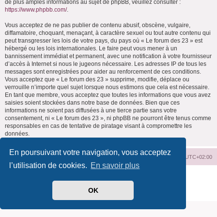
de plus amples informations au sujet de phpBB, veuillez consulter :
https://www.phpbb.com/
.
Vous acceptez de ne pas publier de contenu abusif, obscène, vulgaire,
diffamatoire, choquant, menaçant, à caractère sexuel ou tout autre contenu qui
peut transgresser les lois de votre pays, du pays où « Le forum des 23 » est
hébergé ou les lois internationales. Le faire peut vous mener à un
bannissement immédiat et permanent, avec une notification à votre fournisseur
d’accès à Internet si nous le jugeons nécessaire. Les adresses IP de tous les
messages sont enregistrées pour aider au renforcement de ces conditions.
Vous acceptez que « Le forum des 23 » supprime, modifie, déplace ou
verrouille n’importe quel sujet lorsque nous estimons que cela est nécessaire.
En tant que membre, vous acceptez que toutes les informations que vous avez
saisies soient stockées dans notre base de données. Bien que ces
informations ne soient pas diffusées à une tierce partie sans votre
consentement, ni « Le forum des 23 », ni phpBB ne pourront être tenus comme
responsables en cas de tentative de piratage visant à compromettre les
données.
En poursuivant votre navigation, vous acceptez
Index du forum
Supprimer les cookies
Heures au format
UTC+02:00
l’utilisation de cookies.
En savoir plus
Développé par
phpBB
® Forum Software © phpBB Limited
Traduit par
phpBB-fr.com
OK
Confidentialité
|
Conditions