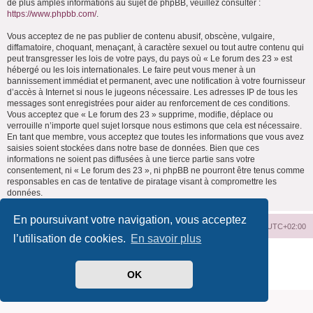
de plus amples informations au sujet de phpBB, veuillez consulter :
https://www.phpbb.com/
.
Vous acceptez de ne pas publier de contenu abusif, obscène, vulgaire,
diffamatoire, choquant, menaçant, à caractère sexuel ou tout autre contenu qui
peut transgresser les lois de votre pays, du pays où « Le forum des 23 » est
hébergé ou les lois internationales. Le faire peut vous mener à un
bannissement immédiat et permanent, avec une notification à votre fournisseur
d’accès à Internet si nous le jugeons nécessaire. Les adresses IP de tous les
messages sont enregistrées pour aider au renforcement de ces conditions.
Vous acceptez que « Le forum des 23 » supprime, modifie, déplace ou
verrouille n’importe quel sujet lorsque nous estimons que cela est nécessaire.
En tant que membre, vous acceptez que toutes les informations que vous avez
saisies soient stockées dans notre base de données. Bien que ces
informations ne soient pas diffusées à une tierce partie sans votre
consentement, ni « Le forum des 23 », ni phpBB ne pourront être tenus comme
responsables en cas de tentative de piratage visant à compromettre les
données.
En poursuivant votre navigation, vous acceptez
Index du forum
Supprimer les cookies
Heures au format
UTC+02:00
l’utilisation de cookies.
En savoir plus
Développé par
phpBB
® Forum Software © phpBB Limited
Traduit par
phpBB-fr.com
OK
Confidentialité
|
Conditions