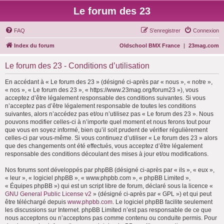
Le forum des 23
FAQ
S’enregistrer
Connexion
Index du forum
Oldschool BMX France
|
23mag.com
Le forum des 23 - Conditions d’utilisation
En accédant à « Le forum des 23 » (désigné ci-après par « nous », « notre »,
« nos », « Le forum des 23 », « https://www.23mag.org/forum23 »), vous
acceptez d’être légalement responsable des conditions suivantes. Si vous
n’acceptez pas d’être légalement responsable de toutes les conditions
suivantes, alors n’accédez pas et/ou n’utilisez pas « Le forum des 23 ». Nous
pouvons modifier celles-ci à n’importe quel moment et nous ferons tout pour
que vous en soyez informé, bien qu’il soit prudent de vérifier régulièrement
celles-ci par vous-même. Si vous continuez d’utiliser « Le forum des 23 » alors
que des changements ont été effectués, vous acceptez d’être légalement
responsable des conditions découlant des mises à jour et/ou modifications.
Nos forums sont développés par phpBB (désigné ci-après par « ils », « eux »,
« leur », « logiciel phpBB », « www.phpbb.com », « phpBB Limited »,
« Équipes phpBB ») qui est un script libre de forum, déclaré sous la licence «
GNU General Public License v2
» (désigné ci-après par « GPL ») et qui peut
être téléchargé depuis
www.phpbb.com
. Le logiciel phpBB facilite seulement
les discussions sur Internet. phpBB Limited n’est pas responsable de ce que
nous acceptons ou n’acceptons pas comme contenu ou conduite permis. Pour