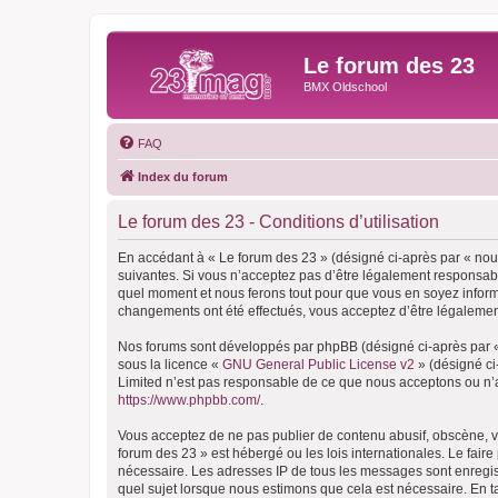
Le forum des 23
BMX Oldschool
FAQ
Index du forum
Le forum des 23 - Conditions d’utilisation
En accédant à « Le forum des 23 » (désigné ci-après par « nous
suivantes. Si vous n’acceptez pas d’être légalement responsable
quel moment et nous ferons tout pour que vous en soyez informé,
changements ont été effectués, vous acceptez d’être légalemen
Nos forums sont développés par phpBB (désigné ci-après par « i
sous la licence «
GNU General Public License v2
» (désigné ci
Limited n’est pas responsable de ce que nous acceptons ou n’
https://www.phpbb.com/
.
Vous acceptez de ne pas publier de contenu abusif, obscène, vu
forum des 23 » est hébergé ou les lois internationales. Le fair
nécessaire. Les adresses IP de tous les messages sont enregis
quel sujet lorsque nous estimons que cela est nécessaire. En 