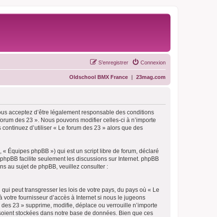
S’enregistrer
Connexion
Oldschool BMX France
|
23mag.com
vous acceptez d’être légalement responsable des conditions
 forum des 23 ». Nous pouvons modifier celles-ci à n’importe
 continuez d’utiliser « Le forum des 23 » alors que des
 « Équipes phpBB ») qui est un script libre de forum, déclaré
l phpBB facilite seulement les discussions sur Internet. phpBB
 au sujet de phpBB, veuillez consulter :
qui peut transgresser les lois de votre pays, du pays où « Le
 votre fournisseur d’accès à Internet si nous le jugeons
des 23 » supprime, modifie, déplace ou verrouille n’importe
 soient stockées dans notre base de données. Bien que ces