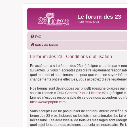
Le forum des 23
BMX Oldschool
FAQ
Index du forum
Le forum des 23 - Conditions d’utilisation
En accédant à « Le forum des 23 » (désigné ci-après par « nous
suivantes. Si vous n’acceptez pas d’être légalement responsable
quel moment et nous ferons tout pour que vous en soyez informé,
changements ont été effectués, vous acceptez d’être légalemen
Nos forums sont développés par phpBB (désigné ci-après par « i
sous la licence «
GNU General Public License v2
» (désigné ci
Limited n’est pas responsable de ce que nous acceptons ou n’
https://www.phpbb.com/
.
Vous acceptez de ne pas publier de contenu abusif, obscène, vu
forum des 23 » est hébergé ou les lois internationales. Le fair
nécessaire. Les adresses IP de tous les messages sont enregis
quel sujet lorsque nous estimons que cela est nécessaire. En 