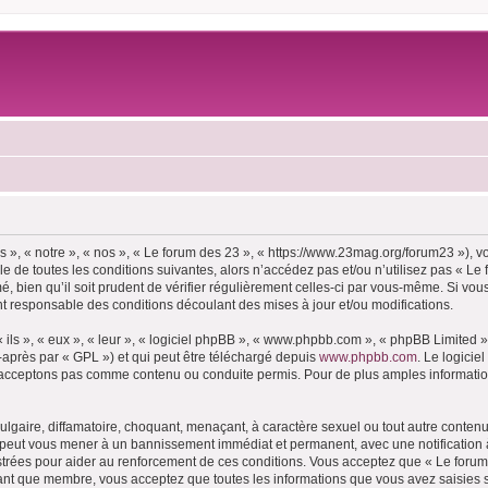
 », « notre », « nos », « Le forum des 23 », « https://www.23mag.org/forum23 »), 
 de toutes les conditions suivantes, alors n’accédez pas et/ou n’utilisez pas « Le
 bien qu’il soit prudent de vérifier régulièrement celles-ci par vous-même. Si vous
t responsable des conditions découlant des mises à jour et/ou modifications.
ls », « eux », « leur », « logiciel phpBB », « www.phpbb.com », « phpBB Limited »,
-après par « GPL ») et qui peut être téléchargé depuis
www.phpbb.com
. Le logicie
acceptons pas comme contenu ou conduite permis. Pour de plus amples informations
lgaire, diffamatoire, choquant, menaçant, à caractère sexuel ou tout autre contenu 
e peut vous mener à un bannissement immédiat et permanent, avec une notification à
trées pour aider au renforcement de ces conditions. Vous acceptez que « Le forum 
tant que membre, vous acceptez que toutes les informations que vous avez saisies