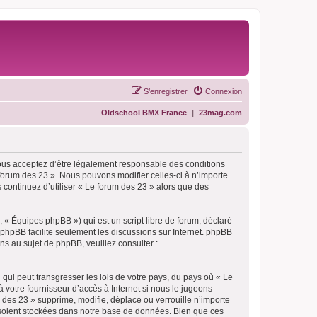
S’enregistrer
Connexion
Oldschool BMX France
|
23mag.com
vous acceptez d’être légalement responsable des conditions
 forum des 23 ». Nous pouvons modifier celles-ci à n’importe
 continuez d’utiliser « Le forum des 23 » alors que des
 « Équipes phpBB ») qui est un script libre de forum, déclaré
l phpBB facilite seulement les discussions sur Internet. phpBB
 au sujet de phpBB, veuillez consulter :
qui peut transgresser les lois de votre pays, du pays où « Le
 votre fournisseur d’accès à Internet si nous le jugeons
des 23 » supprime, modifie, déplace ou verrouille n’importe
 soient stockées dans notre base de données. Bien que ces