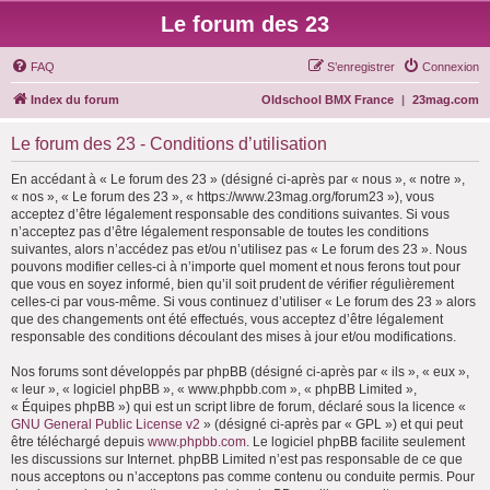
Le forum des 23
FAQ
S’enregistrer
Connexion
Index du forum
Oldschool BMX France
|
23mag.com
Le forum des 23 - Conditions d’utilisation
En accédant à « Le forum des 23 » (désigné ci-après par « nous », « notre »,
« nos », « Le forum des 23 », « https://www.23mag.org/forum23 »), vous
acceptez d’être légalement responsable des conditions suivantes. Si vous
n’acceptez pas d’être légalement responsable de toutes les conditions
suivantes, alors n’accédez pas et/ou n’utilisez pas « Le forum des 23 ». Nous
pouvons modifier celles-ci à n’importe quel moment et nous ferons tout pour
que vous en soyez informé, bien qu’il soit prudent de vérifier régulièrement
celles-ci par vous-même. Si vous continuez d’utiliser « Le forum des 23 » alors
que des changements ont été effectués, vous acceptez d’être légalement
responsable des conditions découlant des mises à jour et/ou modifications.
Nos forums sont développés par phpBB (désigné ci-après par « ils », « eux »,
« leur », « logiciel phpBB », « www.phpbb.com », « phpBB Limited »,
« Équipes phpBB ») qui est un script libre de forum, déclaré sous la licence «
GNU General Public License v2
» (désigné ci-après par « GPL ») et qui peut
être téléchargé depuis
www.phpbb.com
. Le logiciel phpBB facilite seulement
les discussions sur Internet. phpBB Limited n’est pas responsable de ce que
nous acceptons ou n’acceptons pas comme contenu ou conduite permis. Pour