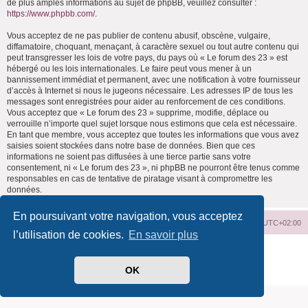
de plus amples informations au sujet de phpBB, veuillez consulter :
https://www.phpbb.com/
.
Vous acceptez de ne pas publier de contenu abusif, obscène, vulgaire,
diffamatoire, choquant, menaçant, à caractère sexuel ou tout autre contenu qui
peut transgresser les lois de votre pays, du pays où « Le forum des 23 » est
hébergé ou les lois internationales. Le faire peut vous mener à un
bannissement immédiat et permanent, avec une notification à votre fournisseur
d’accès à Internet si nous le jugeons nécessaire. Les adresses IP de tous les
messages sont enregistrées pour aider au renforcement de ces conditions.
Vous acceptez que « Le forum des 23 » supprime, modifie, déplace ou
verrouille n’importe quel sujet lorsque nous estimons que cela est nécessaire.
En tant que membre, vous acceptez que toutes les informations que vous avez
saisies soient stockées dans notre base de données. Bien que ces
informations ne soient pas diffusées à une tierce partie sans votre
consentement, ni « Le forum des 23 », ni phpBB ne pourront être tenus comme
responsables en cas de tentative de piratage visant à compromettre les
données.
En poursuivant votre navigation, vous acceptez
Index du forum
Supprimer les cookies
Heures au format
UTC+02:00
l’utilisation de cookies.
En savoir plus
Développé par
phpBB
® Forum Software © phpBB Limited
Traduit par
phpBB-fr.com
OK
Confidentialité
|
Conditions