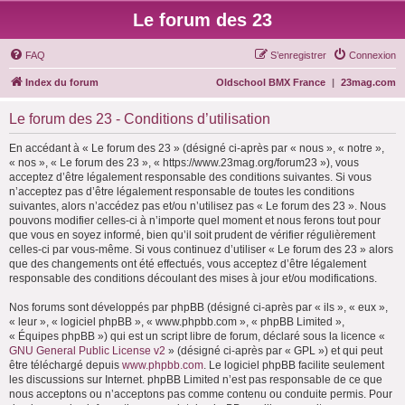
Le forum des 23
FAQ
S’enregistrer
Connexion
Index du forum
Oldschool BMX France
|
23mag.com
Le forum des 23 - Conditions d’utilisation
En accédant à « Le forum des 23 » (désigné ci-après par « nous », « notre »,
« nos », « Le forum des 23 », « https://www.23mag.org/forum23 »), vous
acceptez d’être légalement responsable des conditions suivantes. Si vous
n’acceptez pas d’être légalement responsable de toutes les conditions
suivantes, alors n’accédez pas et/ou n’utilisez pas « Le forum des 23 ». Nous
pouvons modifier celles-ci à n’importe quel moment et nous ferons tout pour
que vous en soyez informé, bien qu’il soit prudent de vérifier régulièrement
celles-ci par vous-même. Si vous continuez d’utiliser « Le forum des 23 » alors
que des changements ont été effectués, vous acceptez d’être légalement
responsable des conditions découlant des mises à jour et/ou modifications.
Nos forums sont développés par phpBB (désigné ci-après par « ils », « eux »,
« leur », « logiciel phpBB », « www.phpbb.com », « phpBB Limited »,
« Équipes phpBB ») qui est un script libre de forum, déclaré sous la licence «
GNU General Public License v2
» (désigné ci-après par « GPL ») et qui peut
être téléchargé depuis
www.phpbb.com
. Le logiciel phpBB facilite seulement
les discussions sur Internet. phpBB Limited n’est pas responsable de ce que
nous acceptons ou n’acceptons pas comme contenu ou conduite permis. Pour