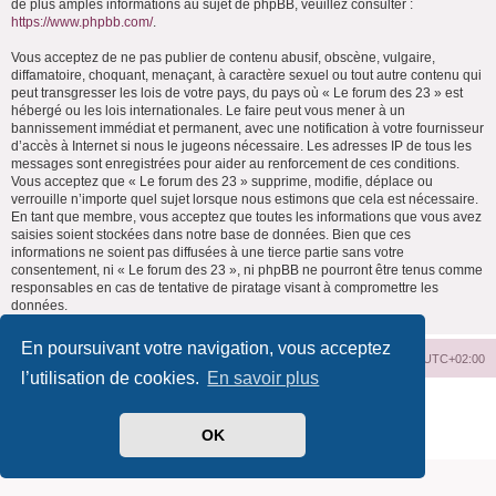
de plus amples informations au sujet de phpBB, veuillez consulter :
https://www.phpbb.com/
.
Vous acceptez de ne pas publier de contenu abusif, obscène, vulgaire,
diffamatoire, choquant, menaçant, à caractère sexuel ou tout autre contenu qui
peut transgresser les lois de votre pays, du pays où « Le forum des 23 » est
hébergé ou les lois internationales. Le faire peut vous mener à un
bannissement immédiat et permanent, avec une notification à votre fournisseur
d’accès à Internet si nous le jugeons nécessaire. Les adresses IP de tous les
messages sont enregistrées pour aider au renforcement de ces conditions.
Vous acceptez que « Le forum des 23 » supprime, modifie, déplace ou
verrouille n’importe quel sujet lorsque nous estimons que cela est nécessaire.
En tant que membre, vous acceptez que toutes les informations que vous avez
saisies soient stockées dans notre base de données. Bien que ces
informations ne soient pas diffusées à une tierce partie sans votre
consentement, ni « Le forum des 23 », ni phpBB ne pourront être tenus comme
responsables en cas de tentative de piratage visant à compromettre les
données.
En poursuivant votre navigation, vous acceptez
Index du forum
Supprimer les cookies
Heures au format
UTC+02:00
l’utilisation de cookies.
En savoir plus
Développé par
phpBB
® Forum Software © phpBB Limited
Traduit par
phpBB-fr.com
OK
Confidentialité
|
Conditions