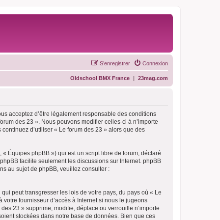
S’enregistrer
Connexion
Oldschool BMX France
|
23mag.com
vous acceptez d’être légalement responsable des conditions
 forum des 23 ». Nous pouvons modifier celles-ci à n’importe
 continuez d’utiliser « Le forum des 23 » alors que des
 « Équipes phpBB ») qui est un script libre de forum, déclaré
l phpBB facilite seulement les discussions sur Internet. phpBB
 au sujet de phpBB, veuillez consulter :
qui peut transgresser les lois de votre pays, du pays où « Le
 votre fournisseur d’accès à Internet si nous le jugeons
des 23 » supprime, modifie, déplace ou verrouille n’importe
 soient stockées dans notre base de données. Bien que ces