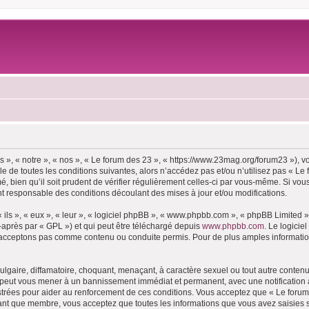
 », « notre », « nos », « Le forum des 23 », « https://www.23mag.org/forum23 »), 
 de toutes les conditions suivantes, alors n’accédez pas et/ou n’utilisez pas « Le
 bien qu’il soit prudent de vérifier régulièrement celles-ci par vous-même. Si vous
t responsable des conditions découlant des mises à jour et/ou modifications.
ls », « eux », « leur », « logiciel phpBB », « www.phpbb.com », « phpBB Limited »,
-après par « GPL ») et qui peut être téléchargé depuis
www.phpbb.com
. Le logicie
acceptons pas comme contenu ou conduite permis. Pour de plus amples informations
lgaire, diffamatoire, choquant, menaçant, à caractère sexuel ou tout autre contenu 
e peut vous mener à un bannissement immédiat et permanent, avec une notification à
trées pour aider au renforcement de ces conditions. Vous acceptez que « Le forum 
tant que membre, vous acceptez que toutes les informations que vous avez saisies