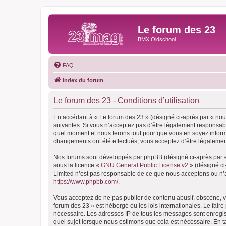
Le forum des 23
BMX Oldschool
FAQ
Index du forum
Le forum des 23 - Conditions d’utilisation
En accédant à « Le forum des 23 » (désigné ci-après par « nous
suivantes. Si vous n’acceptez pas d’être légalement responsable
quel moment et nous ferons tout pour que vous en soyez informé,
changements ont été effectués, vous acceptez d’être légalemen
Nos forums sont développés par phpBB (désigné ci-après par « i
sous la licence «
GNU General Public License v2
» (désigné ci
Limited n’est pas responsable de ce que nous acceptons ou n’
https://www.phpbb.com/
.
Vous acceptez de ne pas publier de contenu abusif, obscène, vu
forum des 23 » est hébergé ou les lois internationales. Le fair
nécessaire. Les adresses IP de tous les messages sont enregis
quel sujet lorsque nous estimons que cela est nécessaire. En 