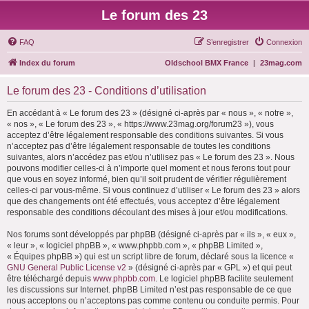
Le forum des 23
FAQ
S’enregistrer
Connexion
Index du forum
Oldschool BMX France
|
23mag.com
Le forum des 23 - Conditions d’utilisation
En accédant à « Le forum des 23 » (désigné ci-après par « nous », « notre »,
« nos », « Le forum des 23 », « https://www.23mag.org/forum23 »), vous
acceptez d’être légalement responsable des conditions suivantes. Si vous
n’acceptez pas d’être légalement responsable de toutes les conditions
suivantes, alors n’accédez pas et/ou n’utilisez pas « Le forum des 23 ». Nous
pouvons modifier celles-ci à n’importe quel moment et nous ferons tout pour
que vous en soyez informé, bien qu’il soit prudent de vérifier régulièrement
celles-ci par vous-même. Si vous continuez d’utiliser « Le forum des 23 » alors
que des changements ont été effectués, vous acceptez d’être légalement
responsable des conditions découlant des mises à jour et/ou modifications.
Nos forums sont développés par phpBB (désigné ci-après par « ils », « eux »,
« leur », « logiciel phpBB », « www.phpbb.com », « phpBB Limited »,
« Équipes phpBB ») qui est un script libre de forum, déclaré sous la licence «
GNU General Public License v2
» (désigné ci-après par « GPL ») et qui peut
être téléchargé depuis
www.phpbb.com
. Le logiciel phpBB facilite seulement
les discussions sur Internet. phpBB Limited n’est pas responsable de ce que
nous acceptons ou n’acceptons pas comme contenu ou conduite permis. Pour