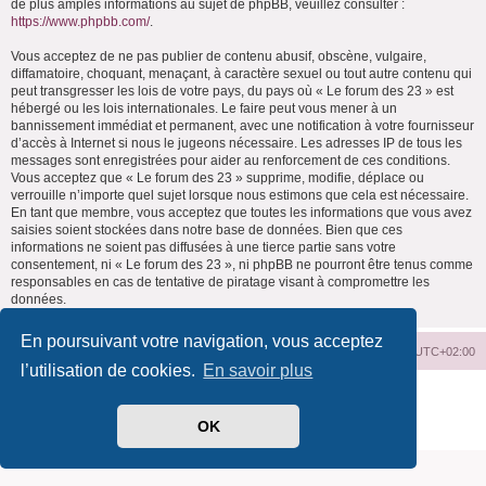
de plus amples informations au sujet de phpBB, veuillez consulter :
https://www.phpbb.com/
.
Vous acceptez de ne pas publier de contenu abusif, obscène, vulgaire,
diffamatoire, choquant, menaçant, à caractère sexuel ou tout autre contenu qui
peut transgresser les lois de votre pays, du pays où « Le forum des 23 » est
hébergé ou les lois internationales. Le faire peut vous mener à un
bannissement immédiat et permanent, avec une notification à votre fournisseur
d’accès à Internet si nous le jugeons nécessaire. Les adresses IP de tous les
messages sont enregistrées pour aider au renforcement de ces conditions.
Vous acceptez que « Le forum des 23 » supprime, modifie, déplace ou
verrouille n’importe quel sujet lorsque nous estimons que cela est nécessaire.
En tant que membre, vous acceptez que toutes les informations que vous avez
saisies soient stockées dans notre base de données. Bien que ces
informations ne soient pas diffusées à une tierce partie sans votre
consentement, ni « Le forum des 23 », ni phpBB ne pourront être tenus comme
responsables en cas de tentative de piratage visant à compromettre les
données.
En poursuivant votre navigation, vous acceptez
Index du forum
Supprimer les cookies
Heures au format
UTC+02:00
l’utilisation de cookies.
En savoir plus
Développé par
phpBB
® Forum Software © phpBB Limited
Traduit par
phpBB-fr.com
OK
Confidentialité
|
Conditions