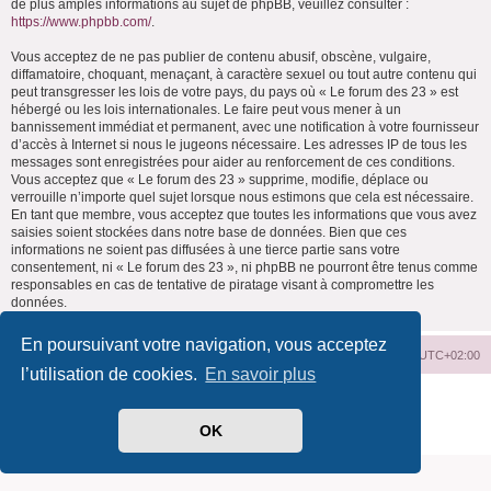
de plus amples informations au sujet de phpBB, veuillez consulter :
https://www.phpbb.com/
.
Vous acceptez de ne pas publier de contenu abusif, obscène, vulgaire,
diffamatoire, choquant, menaçant, à caractère sexuel ou tout autre contenu qui
peut transgresser les lois de votre pays, du pays où « Le forum des 23 » est
hébergé ou les lois internationales. Le faire peut vous mener à un
bannissement immédiat et permanent, avec une notification à votre fournisseur
d’accès à Internet si nous le jugeons nécessaire. Les adresses IP de tous les
messages sont enregistrées pour aider au renforcement de ces conditions.
Vous acceptez que « Le forum des 23 » supprime, modifie, déplace ou
verrouille n’importe quel sujet lorsque nous estimons que cela est nécessaire.
En tant que membre, vous acceptez que toutes les informations que vous avez
saisies soient stockées dans notre base de données. Bien que ces
informations ne soient pas diffusées à une tierce partie sans votre
consentement, ni « Le forum des 23 », ni phpBB ne pourront être tenus comme
responsables en cas de tentative de piratage visant à compromettre les
données.
En poursuivant votre navigation, vous acceptez
Index du forum
Supprimer les cookies
Heures au format
UTC+02:00
l’utilisation de cookies.
En savoir plus
Développé par
phpBB
® Forum Software © phpBB Limited
Traduit par
phpBB-fr.com
OK
Confidentialité
|
Conditions