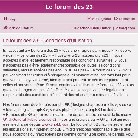
Le forum des 23
FAQ
S’enregistrer
Connexion
Index du forum
Oldschool BMX France
|
23mag.com
Le forum des 23 - Conditions d’utilisation
En accédant à « Le forum des 23 » (désigné ci-après par « nous », « notre »,
« nos », « Le forum des 23 », « https://www.23mag.org/forum23 »), vous
acceptez d’être légalement responsable des conditions suivantes. Si vous
n’acceptez pas d’être légalement responsable de toutes les conditions
suivantes, alors n’accédez pas et/ou n’utilisez pas « Le forum des 23 ». Nous
pouvons modifier celles-ci à n’importe quel moment et nous ferons tout pour
que vous en soyez informé, bien qu’il soit prudent de vérifier régulièrement
celles-ci par vous-même. Si vous continuez d’utiliser « Le forum des 23 » alors
que des changements ont été effectués, vous acceptez d’être légalement
responsable des conditions découlant des mises à jour et/ou modifications.
Nos forums sont développés par phpBB (désigné ci-après par « ils », « eux »,
« leur », « logiciel phpBB », « www.phpbb.com », « phpBB Limited »,
« Équipes phpBB ») qui est un script libre de forum, déclaré sous la licence «
GNU General Public License v2
» (désigné ci-après par « GPL ») et qui peut
être téléchargé depuis
www.phpbb.com
. Le logiciel phpBB facilite seulement
les discussions sur Internet. phpBB Limited n’est pas responsable de ce que
nous acceptons ou n’acceptons pas comme contenu ou conduite permis. Pour