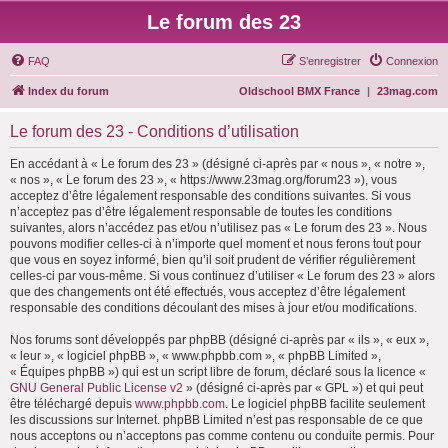
Le forum des 23
FAQ
S’enregistrer
Connexion
Index du forum
Oldschool BMX France
|
23mag.com
Le forum des 23 - Conditions d’utilisation
En accédant à « Le forum des 23 » (désigné ci-après par « nous », « notre »,
« nos », « Le forum des 23 », « https://www.23mag.org/forum23 »), vous
acceptez d’être légalement responsable des conditions suivantes. Si vous
n’acceptez pas d’être légalement responsable de toutes les conditions
suivantes, alors n’accédez pas et/ou n’utilisez pas « Le forum des 23 ». Nous
pouvons modifier celles-ci à n’importe quel moment et nous ferons tout pour
que vous en soyez informé, bien qu’il soit prudent de vérifier régulièrement
celles-ci par vous-même. Si vous continuez d’utiliser « Le forum des 23 » alors
que des changements ont été effectués, vous acceptez d’être légalement
responsable des conditions découlant des mises à jour et/ou modifications.
Nos forums sont développés par phpBB (désigné ci-après par « ils », « eux »,
« leur », « logiciel phpBB », « www.phpbb.com », « phpBB Limited »,
« Équipes phpBB ») qui est un script libre de forum, déclaré sous la licence «
GNU General Public License v2
» (désigné ci-après par « GPL ») et qui peut
être téléchargé depuis
www.phpbb.com
. Le logiciel phpBB facilite seulement
les discussions sur Internet. phpBB Limited n’est pas responsable de ce que
nous acceptons ou n’acceptons pas comme contenu ou conduite permis. Pour