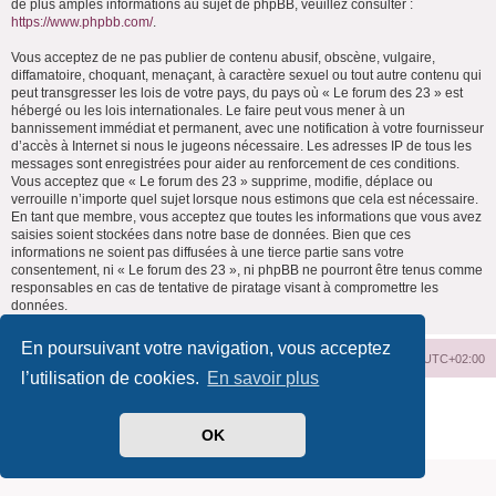
de plus amples informations au sujet de phpBB, veuillez consulter :
https://www.phpbb.com/
.
Vous acceptez de ne pas publier de contenu abusif, obscène, vulgaire,
diffamatoire, choquant, menaçant, à caractère sexuel ou tout autre contenu qui
peut transgresser les lois de votre pays, du pays où « Le forum des 23 » est
hébergé ou les lois internationales. Le faire peut vous mener à un
bannissement immédiat et permanent, avec une notification à votre fournisseur
d’accès à Internet si nous le jugeons nécessaire. Les adresses IP de tous les
messages sont enregistrées pour aider au renforcement de ces conditions.
Vous acceptez que « Le forum des 23 » supprime, modifie, déplace ou
verrouille n’importe quel sujet lorsque nous estimons que cela est nécessaire.
En tant que membre, vous acceptez que toutes les informations que vous avez
saisies soient stockées dans notre base de données. Bien que ces
informations ne soient pas diffusées à une tierce partie sans votre
consentement, ni « Le forum des 23 », ni phpBB ne pourront être tenus comme
responsables en cas de tentative de piratage visant à compromettre les
données.
En poursuivant votre navigation, vous acceptez
Index du forum
Supprimer les cookies
Heures au format
UTC+02:00
l’utilisation de cookies.
En savoir plus
Développé par
phpBB
® Forum Software © phpBB Limited
Traduit par
phpBB-fr.com
OK
Confidentialité
|
Conditions