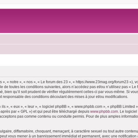
 », « notre », « nos », « Le forum des 23 », « https://www.23mag.org/forum23 »), 
 de toutes les conditions suivantes, alors n’accédez pas et/ou n’utilisez pas « Le
 bien qu’il soit prudent de vérifier régulièrement celles-ci par vous-même. Si vous
t responsable des conditions découlant des mises à jour et/ou modifications.
ls », « eux », « leur », « logiciel phpBB », « www.phpbb.com », « phpBB Limited »,
-après par « GPL ») et qui peut être téléchargé depuis
www.phpbb.com
. Le logicie
acceptons pas comme contenu ou conduite permis. Pour de plus amples informations
lgaire, diffamatoire, choquant, menaçant, à caractère sexuel ou tout autre contenu 
e peut vous mener à un bannissement immédiat et permanent, avec une notification à