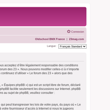
Connexion
Oldschool BMX France
|
23mag.com
Langue :
vous acceptez d’être légalement responsable des conditions
 forum des 23 ». Nous pouvons modifier celles-ci à n’importe
 continuez d’utiliser « Le forum des 23 » alors que des
 « Équipes phpBB ») qui est un script libre de forum, déclaré
l phpBB facilite seulement les discussions sur Internet. phpBB
 au sujet de phpBB, veuillez consulter :
qui peut transgresser les lois de votre pays, du pays où « Le
 votre fournisseur d’accès à Internet si nous le jugeons