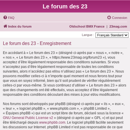
Le forum des 23
FAQ
Connexion
Index du forum
Oldschool BMX France
|
23mag.com
Langue :
Le forum des 23 - Enregistrement
En accédant à « Le forum des 23 » (désigné ci-après par « nous », « notre »,
« nos », « Le forum des 23 », « https://www.23mag.org/forum23 »), vous
acceptez d’être légalement responsable des conditions suivantes. Si vous
n’acceptez pas d’être légalement responsable de toutes les conditions
suivantes, alors n’accédez pas et/ou n’utilisez pas « Le forum des 23 ». Nous
pouvons modifier celles-ci à n’importe quel moment et nous ferons tout pour
que vous en soyez informé, bien qu’il soit prudent de vérifier régulièrement
celles-ci par vous-même. Si vous continuez d’utiliser « Le forum des 23 » alors
que des changements ont été effectués, vous acceptez d’être légalement
responsable des conditions découlant des mises à jour et/ou modifications.
Nos forums sont développés par phpBB (désigné ci-après par « ils », « eux »,
« leur », « logiciel phpBB », « www.phpbb.com », « phpBB Limited »,
« Équipes phpBB ») qui est un script libre de forum, déclaré sous la licence «
GNU General Public License v2
» (désigné ci-après par « GPL ») et qui peut
être téléchargé depuis
www.phpbb.com
. Le logiciel phpBB facilite seulement
les discussions sur Internet. phpBB Limited n’est pas responsable de ce que