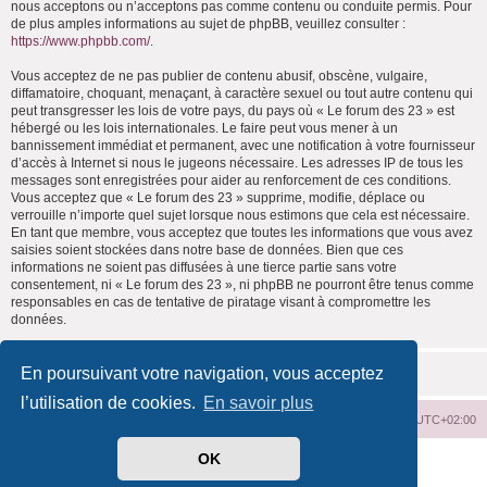
nous acceptons ou n’acceptons pas comme contenu ou conduite permis. Pour
de plus amples informations au sujet de phpBB, veuillez consulter :
https://www.phpbb.com/
.
Vous acceptez de ne pas publier de contenu abusif, obscène, vulgaire,
diffamatoire, choquant, menaçant, à caractère sexuel ou tout autre contenu qui
peut transgresser les lois de votre pays, du pays où « Le forum des 23 » est
hébergé ou les lois internationales. Le faire peut vous mener à un
bannissement immédiat et permanent, avec une notification à votre fournisseur
d’accès à Internet si nous le jugeons nécessaire. Les adresses IP de tous les
messages sont enregistrées pour aider au renforcement de ces conditions.
Vous acceptez que « Le forum des 23 » supprime, modifie, déplace ou
verrouille n’importe quel sujet lorsque nous estimons que cela est nécessaire.
En tant que membre, vous acceptez que toutes les informations que vous avez
saisies soient stockées dans notre base de données. Bien que ces
informations ne soient pas diffusées à une tierce partie sans votre
consentement, ni « Le forum des 23 », ni phpBB ne pourront être tenus comme
responsables en cas de tentative de piratage visant à compromettre les
données.
En poursuivant votre navigation, vous acceptez
l’utilisation de cookies.
En savoir plus
Index du forum
Supprimer les cookies
Heures au format
UTC+02:00
OK
Développé par
phpBB
® Forum Software © phpBB Limited
Traduit par
phpBB-fr.com