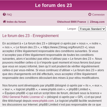
Le forum des 23
FAQ
Connexion
Index du forum
Oldschool BMX France
|
23mag.com
Langue :
Le forum des 23 - Enregistrement
En accédant à « Le forum des 23 » (désigné ci-après par « nous », « notre »,
« nos », « Le forum des 23 », « https://www.23mag.org/forum23 »), vous
acceptez d’être légalement responsable des conditions suivantes. Si vous
n’acceptez pas d’être légalement responsable de toutes les conditions
suivantes, alors n’accédez pas et/ou n’utilisez pas « Le forum des 23 ». Nous
pouvons modifier celles-ci à n’importe quel moment et nous ferons tout pour
que vous en soyez informé, bien qu’il soit prudent de vérifier régulièrement
celles-ci par vous-même. Si vous continuez d’utiliser « Le forum des 23 » alors
que des changements ont été effectués, vous acceptez d’être légalement
responsable des conditions découlant des mises à jour et/ou modifications.
Nos forums sont développés par phpBB (désigné ci-après par « ils », « eux »,
« leur », « logiciel phpBB », « www.phpbb.com », « phpBB Limited »,
« Équipes phpBB ») qui est un script libre de forum, déclaré sous la licence «
GNU General Public License v2
» (désigné ci-après par « GPL ») et qui peut
être téléchargé depuis
www.phpbb.com
. Le logiciel phpBB facilite seulement
les discussions sur Internet. phpBB Limited n’est pas responsable de ce que