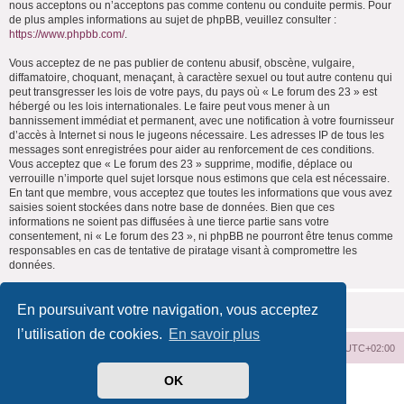
nous acceptons ou n’acceptons pas comme contenu ou conduite permis. Pour
de plus amples informations au sujet de phpBB, veuillez consulter :
https://www.phpbb.com/
.
Vous acceptez de ne pas publier de contenu abusif, obscène, vulgaire,
diffamatoire, choquant, menaçant, à caractère sexuel ou tout autre contenu qui
peut transgresser les lois de votre pays, du pays où « Le forum des 23 » est
hébergé ou les lois internationales. Le faire peut vous mener à un
bannissement immédiat et permanent, avec une notification à votre fournisseur
d’accès à Internet si nous le jugeons nécessaire. Les adresses IP de tous les
messages sont enregistrées pour aider au renforcement de ces conditions.
Vous acceptez que « Le forum des 23 » supprime, modifie, déplace ou
verrouille n’importe quel sujet lorsque nous estimons que cela est nécessaire.
En tant que membre, vous acceptez que toutes les informations que vous avez
saisies soient stockées dans notre base de données. Bien que ces
informations ne soient pas diffusées à une tierce partie sans votre
consentement, ni « Le forum des 23 », ni phpBB ne pourront être tenus comme
responsables en cas de tentative de piratage visant à compromettre les
données.
En poursuivant votre navigation, vous acceptez
l’utilisation de cookies.
En savoir plus
Index du forum
Supprimer les cookies
Heures au format
UTC+02:00
OK
Développé par
phpBB
® Forum Software © phpBB Limited
Traduit par
phpBB-fr.com