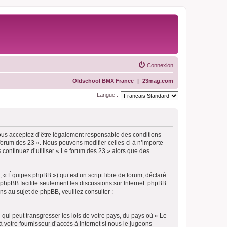
Connexion
Oldschool BMX France
|
23mag.com
Langue :
vous acceptez d’être légalement responsable des conditions
 forum des 23 ». Nous pouvons modifier celles-ci à n’importe
 continuez d’utiliser « Le forum des 23 » alors que des
 « Équipes phpBB ») qui est un script libre de forum, déclaré
l phpBB facilite seulement les discussions sur Internet. phpBB
 au sujet de phpBB, veuillez consulter :
qui peut transgresser les lois de votre pays, du pays où « Le
 votre fournisseur d’accès à Internet si nous le jugeons