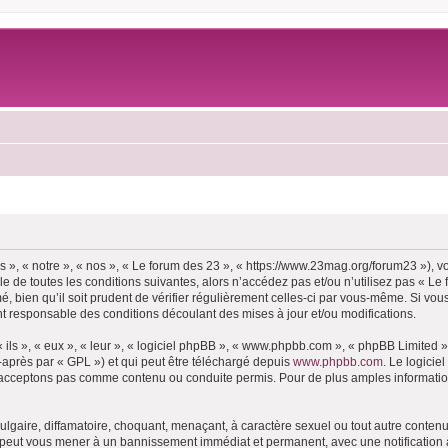
 », « notre », « nos », « Le forum des 23 », « https://www.23mag.org/forum23 »), 
 de toutes les conditions suivantes, alors n’accédez pas et/ou n’utilisez pas « Le
 bien qu’il soit prudent de vérifier régulièrement celles-ci par vous-même. Si vous
t responsable des conditions découlant des mises à jour et/ou modifications.
ls », « eux », « leur », « logiciel phpBB », « www.phpbb.com », « phpBB Limited »,
-après par « GPL ») et qui peut être téléchargé depuis
www.phpbb.com
. Le logicie
acceptons pas comme contenu ou conduite permis. Pour de plus amples informations
lgaire, diffamatoire, choquant, menaçant, à caractère sexuel ou tout autre contenu 
e peut vous mener à un bannissement immédiat et permanent, avec une notification à