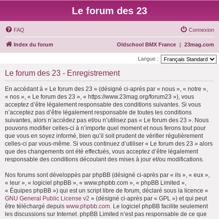
Le forum des 23
FAQ
Connexion
Index du forum
Oldschool BMX France
|
23mag.com
Langue :
Le forum des 23 - Enregistrement
En accédant à « Le forum des 23 » (désigné ci-après par « nous », « notre »,
« nos », « Le forum des 23 », « https://www.23mag.org/forum23 »), vous
acceptez d’être légalement responsable des conditions suivantes. Si vous
n’acceptez pas d’être légalement responsable de toutes les conditions
suivantes, alors n’accédez pas et/ou n’utilisez pas « Le forum des 23 ». Nous
pouvons modifier celles-ci à n’importe quel moment et nous ferons tout pour
que vous en soyez informé, bien qu’il soit prudent de vérifier régulièrement
celles-ci par vous-même. Si vous continuez d’utiliser « Le forum des 23 » alors
que des changements ont été effectués, vous acceptez d’être légalement
responsable des conditions découlant des mises à jour et/ou modifications.
Nos forums sont développés par phpBB (désigné ci-après par « ils », « eux »,
« leur », « logiciel phpBB », « www.phpbb.com », « phpBB Limited »,
« Équipes phpBB ») qui est un script libre de forum, déclaré sous la licence «
GNU General Public License v2
» (désigné ci-après par « GPL ») et qui peut
être téléchargé depuis
www.phpbb.com
. Le logiciel phpBB facilite seulement
les discussions sur Internet. phpBB Limited n’est pas responsable de ce que