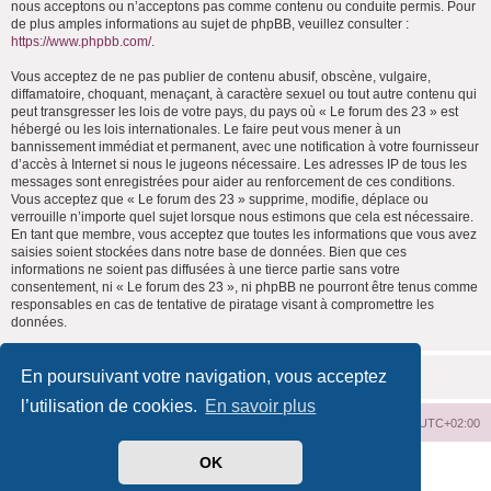
nous acceptons ou n’acceptons pas comme contenu ou conduite permis. Pour
de plus amples informations au sujet de phpBB, veuillez consulter :
https://www.phpbb.com/
.
Vous acceptez de ne pas publier de contenu abusif, obscène, vulgaire,
diffamatoire, choquant, menaçant, à caractère sexuel ou tout autre contenu qui
peut transgresser les lois de votre pays, du pays où « Le forum des 23 » est
hébergé ou les lois internationales. Le faire peut vous mener à un
bannissement immédiat et permanent, avec une notification à votre fournisseur
d’accès à Internet si nous le jugeons nécessaire. Les adresses IP de tous les
messages sont enregistrées pour aider au renforcement de ces conditions.
Vous acceptez que « Le forum des 23 » supprime, modifie, déplace ou
verrouille n’importe quel sujet lorsque nous estimons que cela est nécessaire.
En tant que membre, vous acceptez que toutes les informations que vous avez
saisies soient stockées dans notre base de données. Bien que ces
informations ne soient pas diffusées à une tierce partie sans votre
consentement, ni « Le forum des 23 », ni phpBB ne pourront être tenus comme
responsables en cas de tentative de piratage visant à compromettre les
données.
En poursuivant votre navigation, vous acceptez
l’utilisation de cookies.
En savoir plus
Index du forum
Supprimer les cookies
Heures au format
UTC+02:00
OK
Développé par
phpBB
® Forum Software © phpBB Limited
Traduit par
phpBB-fr.com