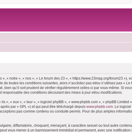
 », « notre », « nos », « Le forum des 23 », « https://www.23mag.org/forum23 »), 
 de toutes les conditions suivantes, alors n’accédez pas et/ou n’utilisez pas « Le
 bien qu’il soit prudent de vérifier régulièrement celles-ci par vous-même. Si vous
t responsable des conditions découlant des mises à jour et/ou modifications.
ls », « eux », « leur », « logiciel phpBB », « www.phpbb.com », « phpBB Limited »,
-après par « GPL ») et qui peut être téléchargé depuis
www.phpbb.com
. Le logicie
acceptons pas comme contenu ou conduite permis. Pour de plus amples informations
lgaire, diffamatoire, choquant, menaçant, à caractère sexuel ou tout autre contenu 
e peut vous mener à un bannissement immédiat et permanent, avec une notification à