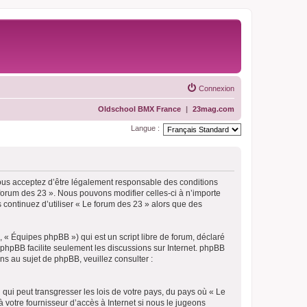
Connexion
Oldschool BMX France
|
23mag.com
Langue :
vous acceptez d’être légalement responsable des conditions
 forum des 23 ». Nous pouvons modifier celles-ci à n’importe
 continuez d’utiliser « Le forum des 23 » alors que des
 « Équipes phpBB ») qui est un script libre de forum, déclaré
l phpBB facilite seulement les discussions sur Internet. phpBB
 au sujet de phpBB, veuillez consulter :
qui peut transgresser les lois de votre pays, du pays où « Le
 votre fournisseur d’accès à Internet si nous le jugeons