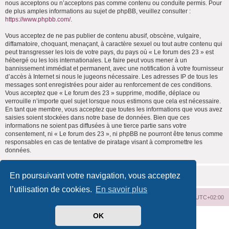
nous acceptons ou n’acceptons pas comme contenu ou conduite permis. Pour
de plus amples informations au sujet de phpBB, veuillez consulter :
https://www.phpbb.com/
.
Vous acceptez de ne pas publier de contenu abusif, obscène, vulgaire,
diffamatoire, choquant, menaçant, à caractère sexuel ou tout autre contenu qui
peut transgresser les lois de votre pays, du pays où « Le forum des 23 » est
hébergé ou les lois internationales. Le faire peut vous mener à un
bannissement immédiat et permanent, avec une notification à votre fournisseur
d’accès à Internet si nous le jugeons nécessaire. Les adresses IP de tous les
messages sont enregistrées pour aider au renforcement de ces conditions.
Vous acceptez que « Le forum des 23 » supprime, modifie, déplace ou
verrouille n’importe quel sujet lorsque nous estimons que cela est nécessaire.
En tant que membre, vous acceptez que toutes les informations que vous avez
saisies soient stockées dans notre base de données. Bien que ces
informations ne soient pas diffusées à une tierce partie sans votre
consentement, ni « Le forum des 23 », ni phpBB ne pourront être tenus comme
responsables en cas de tentative de piratage visant à compromettre les
données.
En poursuivant votre navigation, vous acceptez
l’utilisation de cookies.
En savoir plus
Index du forum
Supprimer les cookies
Heures au format
UTC+02:00
OK
Développé par
phpBB
® Forum Software © phpBB Limited
Traduit par
phpBB-fr.com