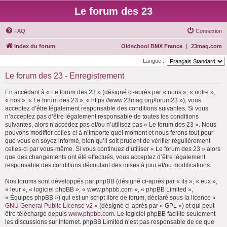
Le forum des 23
FAQ
Connexion
Index du forum
Oldschool BMX France
|
23mag.com
Langue :
Le forum des 23 - Enregistrement
En accédant à « Le forum des 23 » (désigné ci-après par « nous », « notre »,
« nos », « Le forum des 23 », « https://www.23mag.org/forum23 »), vous
acceptez d’être légalement responsable des conditions suivantes. Si vous
n’acceptez pas d’être légalement responsable de toutes les conditions
suivantes, alors n’accédez pas et/ou n’utilisez pas « Le forum des 23 ». Nous
pouvons modifier celles-ci à n’importe quel moment et nous ferons tout pour
que vous en soyez informé, bien qu’il soit prudent de vérifier régulièrement
celles-ci par vous-même. Si vous continuez d’utiliser « Le forum des 23 » alors
que des changements ont été effectués, vous acceptez d’être légalement
responsable des conditions découlant des mises à jour et/ou modifications.
Nos forums sont développés par phpBB (désigné ci-après par « ils », « eux »,
« leur », « logiciel phpBB », « www.phpbb.com », « phpBB Limited »,
« Équipes phpBB ») qui est un script libre de forum, déclaré sous la licence «
GNU General Public License v2
» (désigné ci-après par « GPL ») et qui peut
être téléchargé depuis
www.phpbb.com
. Le logiciel phpBB facilite seulement
les discussions sur Internet. phpBB Limited n’est pas responsable de ce que