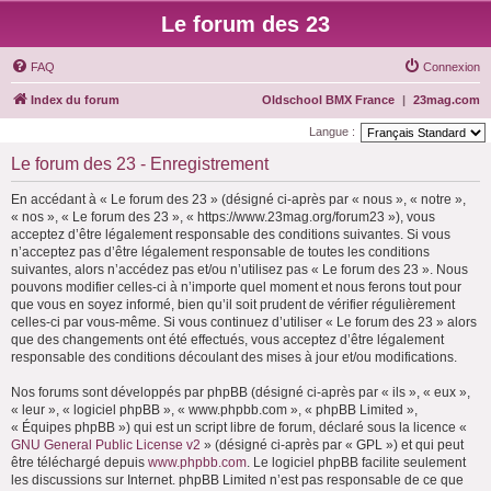
Le forum des 23
FAQ
Connexion
Index du forum
Oldschool BMX France
|
23mag.com
Langue :
Le forum des 23 - Enregistrement
En accédant à « Le forum des 23 » (désigné ci-après par « nous », « notre »,
« nos », « Le forum des 23 », « https://www.23mag.org/forum23 »), vous
acceptez d’être légalement responsable des conditions suivantes. Si vous
n’acceptez pas d’être légalement responsable de toutes les conditions
suivantes, alors n’accédez pas et/ou n’utilisez pas « Le forum des 23 ». Nous
pouvons modifier celles-ci à n’importe quel moment et nous ferons tout pour
que vous en soyez informé, bien qu’il soit prudent de vérifier régulièrement
celles-ci par vous-même. Si vous continuez d’utiliser « Le forum des 23 » alors
que des changements ont été effectués, vous acceptez d’être légalement
responsable des conditions découlant des mises à jour et/ou modifications.
Nos forums sont développés par phpBB (désigné ci-après par « ils », « eux »,
« leur », « logiciel phpBB », « www.phpbb.com », « phpBB Limited »,
« Équipes phpBB ») qui est un script libre de forum, déclaré sous la licence «
GNU General Public License v2
» (désigné ci-après par « GPL ») et qui peut
être téléchargé depuis
www.phpbb.com
. Le logiciel phpBB facilite seulement
les discussions sur Internet. phpBB Limited n’est pas responsable de ce que