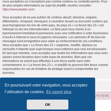
nous acceptons ou n’acceptons pas comme contenu ou conduite permis. Pour
de plus amples informations au sujet de phpBB, veuillez consulter :
https://www.phpbb.com/
.
Vous acceptez de ne pas publier de contenu abusif, obscène, vulgaire,
diffamatoire, choquant, menaçant, à caractère sexuel ou tout autre contenu qui
peut transgresser les lois de votre pays, du pays où « Le forum des 23 » est
hébergé ou les lois internationales. Le faire peut vous mener à un
bannissement immédiat et permanent, avec une notification à votre fournisseur
d’accès à Internet si nous le jugeons nécessaire. Les adresses IP de tous les
messages sont enregistrées pour aider au renforcement de ces conditions.
Vous acceptez que « Le forum des 23 » supprime, modifie, déplace ou
verrouille n’importe quel sujet lorsque nous estimons que cela est nécessaire.
En tant que membre, vous acceptez que toutes les informations que vous avez
saisies soient stockées dans notre base de données. Bien que ces
informations ne soient pas diffusées à une tierce partie sans votre
consentement, ni « Le forum des 23 », ni phpBB ne pourront être tenus comme
responsables en cas de tentative de piratage visant à compromettre les
données.
En poursuivant votre navigation, vous acceptez
l’utilisation de cookies.
En savoir plus
Index du forum
Supprimer les cookies
Heures au format
UTC+02:00
OK
Développé par
phpBB
® Forum Software © phpBB Limited
Traduit par
phpBB-fr.com