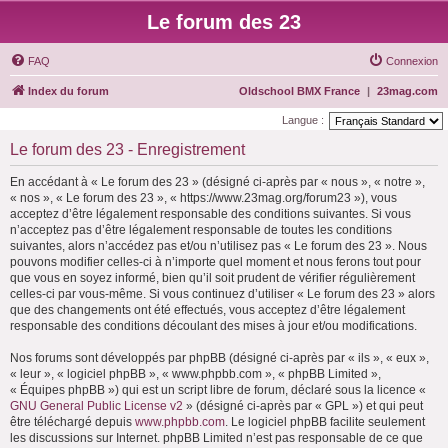
Le forum des 23
FAQ
Connexion
Index du forum
Oldschool BMX France
|
23mag.com
Langue :
Le forum des 23 - Enregistrement
En accédant à « Le forum des 23 » (désigné ci-après par « nous », « notre »,
« nos », « Le forum des 23 », « https://www.23mag.org/forum23 »), vous
acceptez d’être légalement responsable des conditions suivantes. Si vous
n’acceptez pas d’être légalement responsable de toutes les conditions
suivantes, alors n’accédez pas et/ou n’utilisez pas « Le forum des 23 ». Nous
pouvons modifier celles-ci à n’importe quel moment et nous ferons tout pour
que vous en soyez informé, bien qu’il soit prudent de vérifier régulièrement
celles-ci par vous-même. Si vous continuez d’utiliser « Le forum des 23 » alors
que des changements ont été effectués, vous acceptez d’être légalement
responsable des conditions découlant des mises à jour et/ou modifications.
Nos forums sont développés par phpBB (désigné ci-après par « ils », « eux »,
« leur », « logiciel phpBB », « www.phpbb.com », « phpBB Limited »,
« Équipes phpBB ») qui est un script libre de forum, déclaré sous la licence «
GNU General Public License v2
» (désigné ci-après par « GPL ») et qui peut
être téléchargé depuis
www.phpbb.com
. Le logiciel phpBB facilite seulement
les discussions sur Internet. phpBB Limited n’est pas responsable de ce que