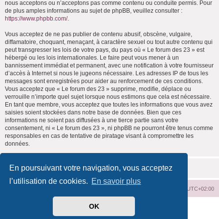
nous acceptons ou n’acceptons pas comme contenu ou conduite permis. Pour
de plus amples informations au sujet de phpBB, veuillez consulter :
https://www.phpbb.com/
.
Vous acceptez de ne pas publier de contenu abusif, obscène, vulgaire,
diffamatoire, choquant, menaçant, à caractère sexuel ou tout autre contenu qui
peut transgresser les lois de votre pays, du pays où « Le forum des 23 » est
hébergé ou les lois internationales. Le faire peut vous mener à un
bannissement immédiat et permanent, avec une notification à votre fournisseur
d’accès à Internet si nous le jugeons nécessaire. Les adresses IP de tous les
messages sont enregistrées pour aider au renforcement de ces conditions.
Vous acceptez que « Le forum des 23 » supprime, modifie, déplace ou
verrouille n’importe quel sujet lorsque nous estimons que cela est nécessaire.
En tant que membre, vous acceptez que toutes les informations que vous avez
saisies soient stockées dans notre base de données. Bien que ces
informations ne soient pas diffusées à une tierce partie sans votre
consentement, ni « Le forum des 23 », ni phpBB ne pourront être tenus comme
responsables en cas de tentative de piratage visant à compromettre les
données.
En poursuivant votre navigation, vous acceptez
l’utilisation de cookies.
En savoir plus
Index du forum
Supprimer les cookies
Heures au format
UTC+02:00
OK
Développé par
phpBB
® Forum Software © phpBB Limited
Traduit par
phpBB-fr.com