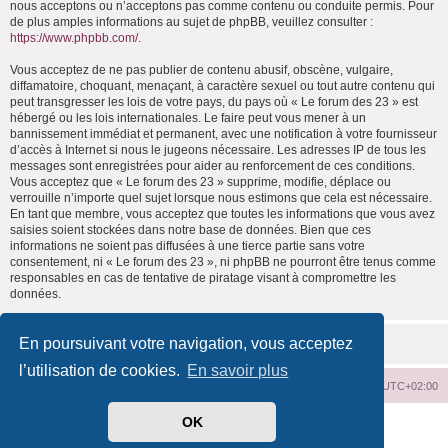
nous acceptons ou n’acceptons pas comme contenu ou conduite permis. Pour
de plus amples informations au sujet de phpBB, veuillez consulter :
https://www.phpbb.com/
.
Vous acceptez de ne pas publier de contenu abusif, obscène, vulgaire,
diffamatoire, choquant, menaçant, à caractère sexuel ou tout autre contenu qui
peut transgresser les lois de votre pays, du pays où « Le forum des 23 » est
hébergé ou les lois internationales. Le faire peut vous mener à un
bannissement immédiat et permanent, avec une notification à votre fournisseur
d’accès à Internet si nous le jugeons nécessaire. Les adresses IP de tous les
messages sont enregistrées pour aider au renforcement de ces conditions.
Vous acceptez que « Le forum des 23 » supprime, modifie, déplace ou
verrouille n’importe quel sujet lorsque nous estimons que cela est nécessaire.
En tant que membre, vous acceptez que toutes les informations que vous avez
saisies soient stockées dans notre base de données. Bien que ces
informations ne soient pas diffusées à une tierce partie sans votre
consentement, ni « Le forum des 23 », ni phpBB ne pourront être tenus comme
responsables en cas de tentative de piratage visant à compromettre les
données.
En poursuivant votre navigation, vous acceptez
l’utilisation de cookies.
En savoir plus
Index du forum
Supprimer les cookies
Heures au format
UTC+02:00
OK
Développé par
phpBB
® Forum Software © phpBB Limited
Traduit par
phpBB-fr.com