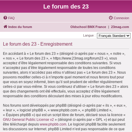
Le forum des 23
FAQ
Connexion
Index du forum
Oldschool BMX France
|
23mag.com
Langue :
Le forum des 23 - Enregistrement
En accédant à « Le forum des 23 » (désigné ci-après par « nous », « notre »,
« nos », « Le forum des 23 », « https://www.23mag.org/forum23 »), vous
acceptez d’être légalement responsable des conditions suivantes. Si vous
n’acceptez pas d’être légalement responsable de toutes les conditions
suivantes, alors n’accédez pas et/ou n’utilisez pas « Le forum des 23 ». Nous
pouvons modifier celles-ci à n’importe quel moment et nous ferons tout pour
que vous en soyez informé, bien qu’il soit prudent de vérifier régulièrement
celles-ci par vous-même. Si vous continuez d’utiliser « Le forum des 23 » alors
que des changements ont été effectués, vous acceptez d’être légalement
responsable des conditions découlant des mises à jour et/ou modifications.
Nos forums sont développés par phpBB (désigné ci-après par « ils », « eux »,
« leur », « logiciel phpBB », « www.phpbb.com », « phpBB Limited »,
« Équipes phpBB ») qui est un script libre de forum, déclaré sous la licence «
GNU General Public License v2
» (désigné ci-après par « GPL ») et qui peut
être téléchargé depuis
www.phpbb.com
. Le logiciel phpBB facilite seulement
les discussions sur Internet. phpBB Limited n’est pas responsable de ce que