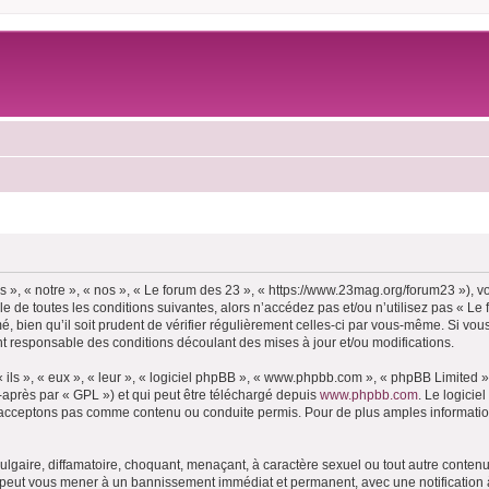
 », « notre », « nos », « Le forum des 23 », « https://www.23mag.org/forum23 »), 
 de toutes les conditions suivantes, alors n’accédez pas et/ou n’utilisez pas « Le
 bien qu’il soit prudent de vérifier régulièrement celles-ci par vous-même. Si vous
t responsable des conditions découlant des mises à jour et/ou modifications.
ls », « eux », « leur », « logiciel phpBB », « www.phpbb.com », « phpBB Limited »,
-après par « GPL ») et qui peut être téléchargé depuis
www.phpbb.com
. Le logicie
acceptons pas comme contenu ou conduite permis. Pour de plus amples informations
lgaire, diffamatoire, choquant, menaçant, à caractère sexuel ou tout autre contenu 
e peut vous mener à un bannissement immédiat et permanent, avec une notification à